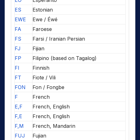
EO
Esperanto
ES
Estonian
EWE
Ewe / Éwé
FA
Faroese
FS
Farsi / Iranian Persian
FJ
Fijian
FP
Filipino (based on Tagalog)
FI
Finnish
FT
Fiote / Vili
FON
Fon / Fongbe
F
French
E,F
French, English
F,E
French, English
F,M
French, Mandarin
FUJ
Fujian