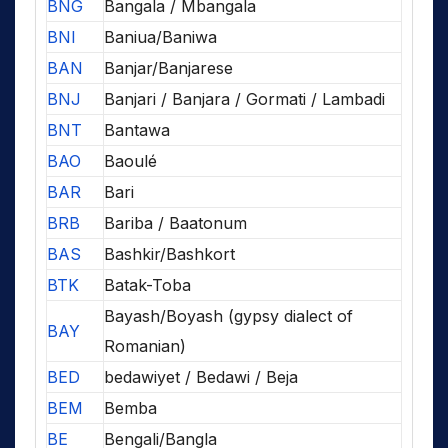
BNG
Bangala / Mbangala
BNI
Baniua/Baniwa
BAN
Banjar/Banjarese
BNJ
Banjari / Banjara / Gormati / Lambadi
BNT
Bantawa
BAO
Baoulé
BAR
Bari
BRB
Bariba / Baatonum
BAS
Bashkir/Bashkort
BTK
Batak-Toba
Bayash/Boyash (gypsy dialect of
BAY
Romanian)
BED
bedawiyet / Bedawi / Beja
BEM
Bemba
BE
Bengali/Bangla