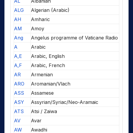
AL
Albanian
ALG
Algerian (Arabic)
AH
Amharic
AM
Amoy
Ang
Angelus programme of Vaticane Radio
A
Arabic
A,E
Arabic, English
A,F
Arabic, French
AR
Armenian
ARO
Aromanian/Vlach
ASS
Assamese
ASY
Assyrian/Syriac/Neo-Aramaic
ATS
Atsi / Zaiwa
AV
Avar
AW
Awadhi