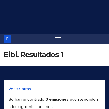
Saltar
al
contenido
Eibi. Resultados 1
Volver atrás
Se han encontrado
0 emisiones
que responden
a los siguientes criterios: