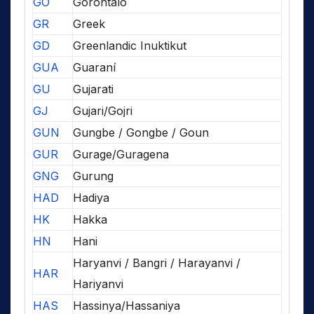
GO
Gorontalo
GR
Greek
GD
Greenlandic Inuktikut
GUA
Guaraní
GU
Gujarati
GJ
Gujari/Gojri
GUN
Gungbe / Gongbe / Goun
GUR
Gurage/Guragena
GNG
Gurung
HAD
Hadiya
HK
Hakka
HN
Hani
Haryanvi / Bangri / Harayanvi /
HAR
Hariyanvi
HAS
Hassinya/Hassaniya