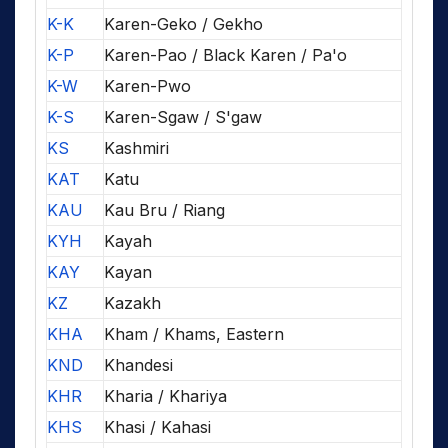
K-K
Karen-Geko / Gekho
K-P
Karen-Pao / Black Karen / Pa'o
K-W
Karen-Pwo
K-S
Karen-Sgaw / S'gaw
KS
Kashmiri
KAT
Katu
KAU
Kau Bru / Riang
KYH
Kayah
KAY
Kayan
KZ
Kazakh
KHA
Kham / Khams, Eastern
KND
Khandesi
KHR
Kharia / Khariya
KHS
Khasi / Kahasi