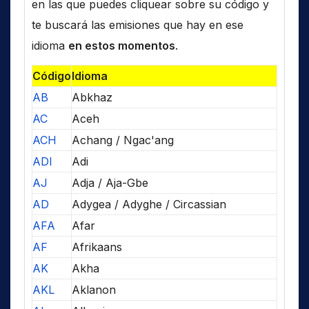
en las que puedes cliquear sobre su código y
te buscará las emisiones que hay en ese
idioma
en estos momentos
.
Código
Idioma
AB
Abkhaz
AC
Aceh
ACH
Achang / Ngac'ang
ADI
Adi
AJ
Adja / Aja-Gbe
AD
Adygea / Adyghe / Circassian
AFA
Afar
AF
Afrikaans
AK
Akha
AKL
Aklanon