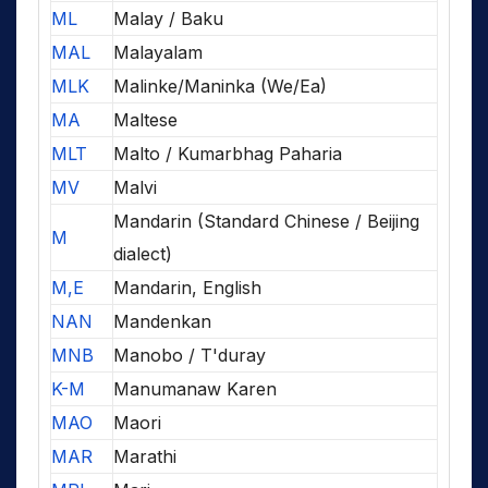
ML
Malay / Baku
MAL
Malayalam
MLK
Malinke/Maninka (We/Ea)
MA
Maltese
MLT
Malto / Kumarbhag Paharia
MV
Malvi
Mandarin (Standard Chinese / Beijing
M
dialect)
M,E
Mandarin, English
NAN
Mandenkan
MNB
Manobo / T'duray
K-M
Manumanaw Karen
MAO
Maori
MAR
Marathi