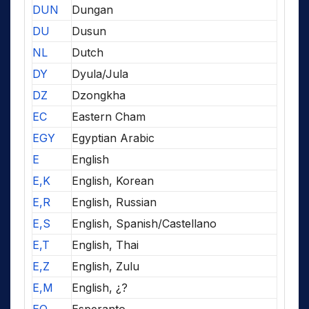
DUN
Dungan
DU
Dusun
NL
Dutch
DY
Dyula/Jula
DZ
Dzongkha
EC
Eastern Cham
EGY
Egyptian Arabic
E
English
E,K
English, Korean
E,R
English, Russian
E,S
English, Spanish/Castellano
E,T
English, Thai
E,Z
English, Zulu
E,M
English, ¿?