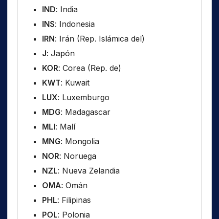
IND
: India
INS
: Indonesia
IRN
: Irán (Rep. Islámica del)
J
: Japón
KOR
: Corea (Rep. de)
KWT
: Kuwait
LUX
: Luxemburgo
MDG
: Madagascar
MLI
: Malí
MNG
: Mongolia
NOR
: Noruega
NZL
: Nueva Zelandia
OMA
: Omán
PHL
: Filipinas
POL
: Polonia