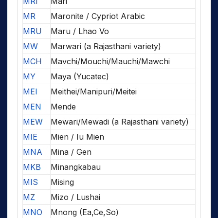
MRI
Mari
MR
Maronite / Cypriot Arabic
MRU
Maru / Lhao Vo
MW
Marwari (a Rajasthani variety)
MCH
Mavchi/Mouchi/Mauchi/Mawchi
MY
Maya (Yucatec)
MEI
Meithei/Manipuri/Meitei
MEN
Mende
MEW
Mewari/Mewadi (a Rajasthani variety)
MIE
Mien / Iu Mien
MNA
Mina / Gen
MKB
Minangkabau
MIS
Mising
MZ
Mizo / Lushai
MNO
Mnong (Ea,Ce,So)