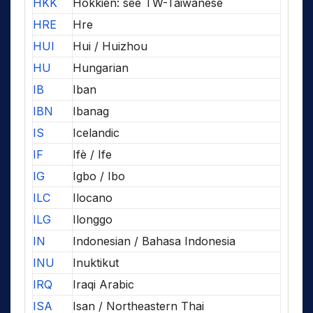
HKK
Hokkien: see TW-Taiwanese
HRE
Hre
HUI
Hui / Huizhou
HU
Hungarian
IB
Iban
IBN
Ibanag
IS
Icelandic
IF
Ifè / Ife
IG
Igbo / Ibo
ILC
Ilocano
ILG
Ilonggo
IN
Indonesian / Bahasa Indonesia
INU
Inuktikut
IRQ
Iraqi Arabic
ISA
Isan / Northeastern Thai