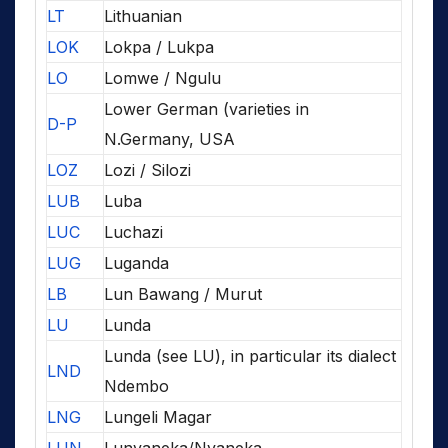
LT
Lithuanian
LOK
Lokpa / Lukpa
LO
Lomwe / Ngulu
Lower German (varieties in
D-P
N.Germany, USA
LOZ
Lozi / Silozi
LUB
Luba
LUC
Luchazi
LUG
Luganda
LB
Lun Bawang / Murut
LU
Lunda
Lunda (see LU), in particular its dialect
LND
Ndembo
LNG
Lungeli Magar