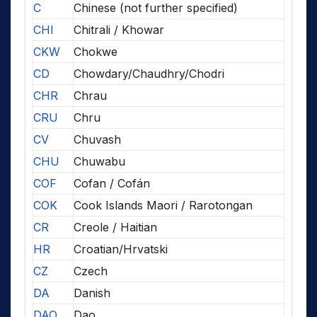
C
Chinese (not further specified)
CHI
Chitrali / Khowar
CKW
Chokwe
CD
Chowdary/Chaudhry/Chodri
CHR
Chrau
CRU
Chru
CV
Chuvash
CHU
Chuwabu
COF
Cofan / Cofán
COK
Cook Islands Maori / Rarotongan
CR
Creole / Haitian
HR
Croatian/Hrvatski
CZ
Czech
DA
Danish
DAO
Dao