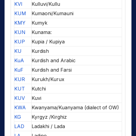
KVI
Kulluvi/Kullu
KUM
Kumaoni/Kumauni
KMY
Kumyk
KUN
Kunama:
KUP
Kupia / Kupiya
KU
Kurdish
KuA
Kurdish and Arabic
KuF
Kurdish and Farsi
KUR
Kurukh/Kurux
KUT
Kutchi
KUV
Kuvi
KWA
Kwanyama/Kuanyama (dialect of OW)
KG
Kyrgyz /Kirghiz
LAD
Ladakhi / Lada
LA
Ladino