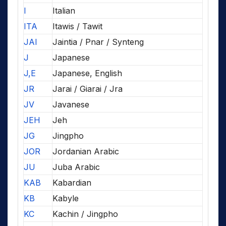
I
Italian
ITA
Itawis / Tawit
JAI
Jaintia / Pnar / Synteng
J
Japanese
J,E
Japanese, English
JR
Jarai / Giarai / Jra
JV
Javanese
JEH
Jeh
JG
Jingpho
JOR
Jordanian Arabic
JU
Juba Arabic
KAB
Kabardian
KB
Kabyle
KC
Kachin / Jingpho