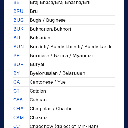
BB
Braj Bhasa/Braj Bhasha/Brij
BRU
Bru
BUG
Bugis / Buginese
BUK
Bukharian/Bukhori
BU
Bulgarian
BUN
Bundeli / Bundelkhandi / Bundelkandi
BR
Burmese / Barma / Myanmar
BUR
Buryat
BY
Byelorussian / Belarusian
CA
Cantonese / Yue
CT
Catalan
CEB
Cebuano
CHA
Cha'palaa / Chachi
CKM
Chakma
CC
Chaochow (dialect of Min-Nan)