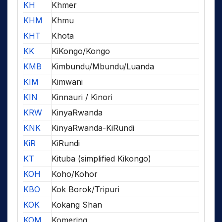
KH
Khmer
KHM
Khmu
KHT
Khota
KK
KiKongo/Kongo
KMB
Kimbundu/Mbundu/Luanda
KIM
Kimwani
KIN
Kinnauri / Kinori
KRW
KinyaRwanda
KNK
KinyaRwanda-KiRundi
KiR
KiRundi
KT
Kituba (simplified Kikongo)
KOH
Koho/Kohor
KBO
Kok Borok/Tripuri
KOK
Kokang Shan
KOM
Komering