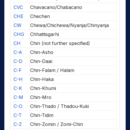
CVC
Chavacano/Chabacano
CHE
Chechen
CW
Chewa/Chichewa/Nyanja/Chinyanja
CHG
Chhattisgarhi
CH
Chin (not further specified)
C-A
Chin-Asho
C-D
Chin-Daai:
C-F
Chin-Falam / Halam
C-H
Chin-Haka
C-K
Chin-Khumi
C-M
Chin-Mro
C-O
Chin-Thado / Thadou-Kuki
C-T
Chin-Tidim
C-Z
Chin-Zomin / Zomi-Chin