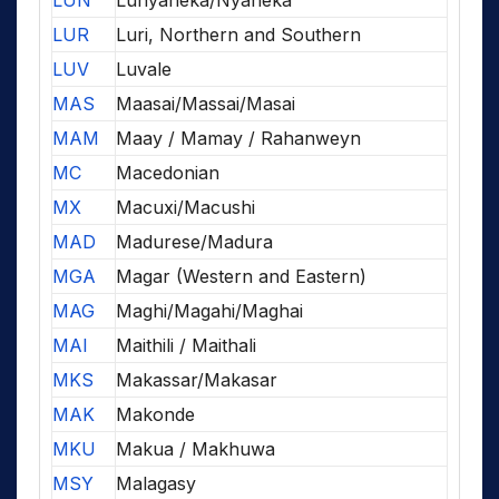
LUN
Lunyaneka/Nyaneka
LUR
Luri, Northern and Southern
LUV
Luvale
MAS
Maasai/Massai/Masai
MAM
Maay / Mamay / Rahanweyn
MC
Macedonian
MX
Macuxi/Macushi
MAD
Madurese/Madura
MGA
Magar (Western and Eastern)
MAG
Maghi/Magahi/Maghai
MAI
Maithili / Maithali
MKS
Makassar/Makasar
MAK
Makonde
MKU
Makua / Makhuwa
MSY
Malagasy