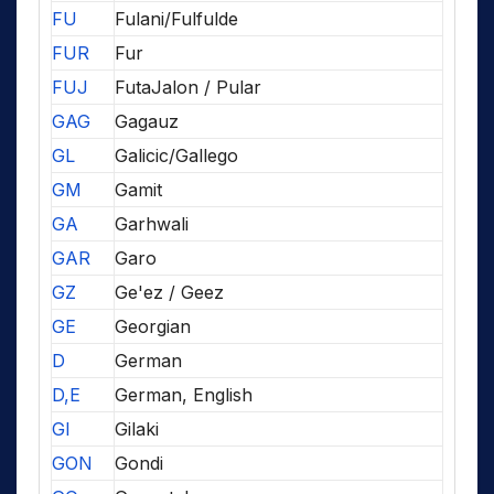
FU
Fulani/Fulfulde
FUR
Fur
FUJ
FutaJalon / Pular
GAG
Gagauz
GL
Galicic/Gallego
GM
Gamit
GA
Garhwali
GAR
Garo
GZ
Ge'ez / Geez
GE
Georgian
D
German
D,E
German, English
GI
Gilaki
GON
Gondi