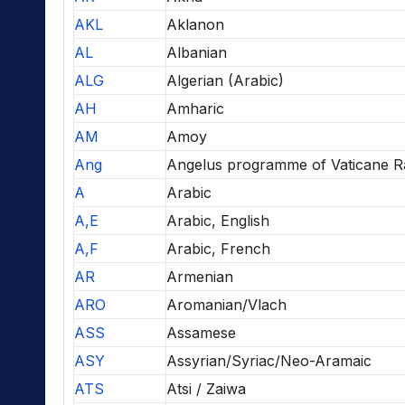
AKL
Aklanon
AL
Albanian
ALG
Algerian (Arabic)
AH
Amharic
AM
Amoy
Ang
Angelus programme of Vaticane R
A
Arabic
A,E
Arabic, English
A,F
Arabic, French
AR
Armenian
ARO
Aromanian/Vlach
ASS
Assamese
ASY
Assyrian/Syriac/Neo-Aramaic
ATS
Atsi / Zaiwa