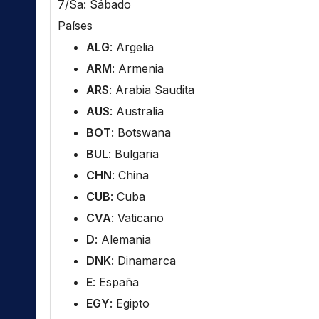
7/Sa: Sábado
Países
ALG
: Argelia
ARM
: Armenia
ARS
: Arabia Saudita
AUS
: Australia
BOT
: Botswana
BUL
: Bulgaria
CHN
: China
CUB
: Cuba
CVA
: Vaticano
D
: Alemania
DNK
: Dinamarca
E
: España
EGY
: Egipto