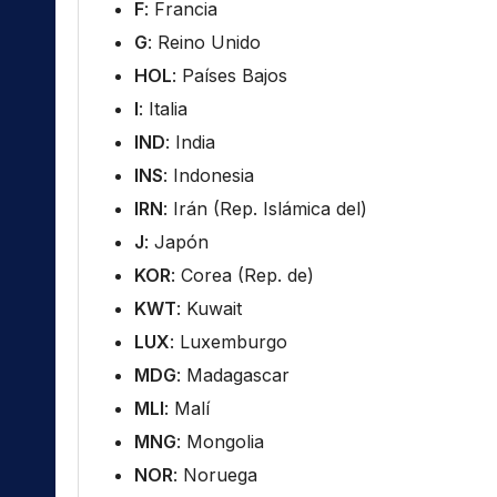
F
: Francia
G
: Reino Unido
HOL
: Países Bajos
I
: Italia
IND
: India
INS
: Indonesia
IRN
: Irán (Rep. Islámica del)
J
: Japón
KOR
: Corea (Rep. de)
KWT
: Kuwait
LUX
: Luxemburgo
MDG
: Madagascar
MLI
: Malí
MNG
: Mongolia
NOR
: Noruega