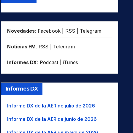
Novedades
:
Facebook
|
RSS
|
Telegram
Noticias FM
:
RSS
|
Telegram
Informes DX
:
Podcast
|
iTunes
Informes DX
Informe DX de la AER de julio de 2026
Informe DX de la AER de junio de 2026
Informe DX de la AER de mayo de 2026