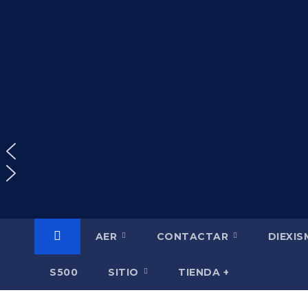
Saltar
al
contenido
AER
CONTACTAR
DIEXI
S500
SITIO
TIENDA +