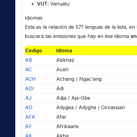
VUT
: Vanuatu
Idiomas
Esta es la relación de 571 lenguas de la lista, e
buscará las emisiones que hay en ese idioma
en
Código
Idioma
AB
Abkhaz
AC
Aceh
ACH
Achang / Ngac'ang
ADI
Adi
AJ
Adja / Aja-Gbe
AD
Adygea / Adyghe / Circassian
AFA
Afar
AF
Afrikaans
AK
Akha