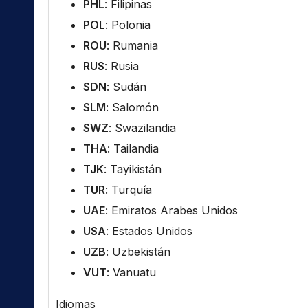
PHL
: Filipinas
POL
: Polonia
ROU
: Rumania
RUS
: Rusia
SDN
: Sudán
SLM
: Salomón
SWZ
: Swazilandia
THA
: Tailandia
TJK
: Tayikistán
TUR
: Turquía
UAE
: Emiratos Arabes Unidos
USA
: Estados Unidos
UZB
: Uzbekistán
VUT
: Vanuatu
Idiomas