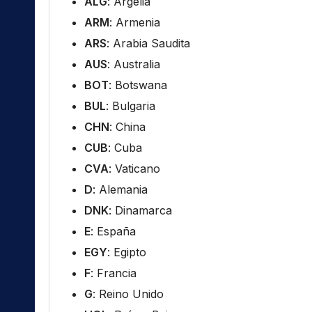
ALG
: Argelia
ARM
: Armenia
ARS
: Arabia Saudita
AUS
: Australia
BOT
: Botswana
BUL
: Bulgaria
CHN
: China
CUB
: Cuba
CVA
: Vaticano
D
: Alemania
DNK
: Dinamarca
E
: España
EGY
: Egipto
F
: Francia
G
: Reino Unido