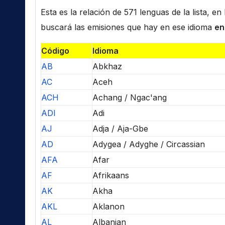
Esta es la relación de 571 lenguas de la lista, e
buscará las emisiones que hay en ese idioma
en
Código
Idioma
AB
Abkhaz
AC
Aceh
ACH
Achang / Ngac'ang
ADI
Adi
AJ
Adja / Aja-Gbe
AD
Adygea / Adyghe / Circassian
AFA
Afar
AF
Afrikaans
AK
Akha
AKL
Aklanon
AL
Albanian