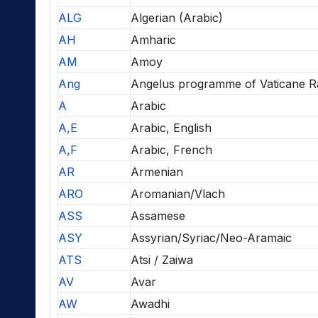
ALG
Algerian (Arabic)
AH
Amharic
AM
Amoy
Ang
Angelus programme of Vaticane R
A
Arabic
A,E
Arabic, English
A,F
Arabic, French
AR
Armenian
ARO
Aromanian/Vlach
ASS
Assamese
ASY
Assyrian/Syriac/Neo-Aramaic
ATS
Atsi / Zaiwa
AV
Avar
AW
Awadhi