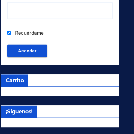
Recuérdame
Carrito
¡Síguenos!