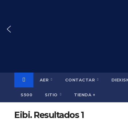
Saltar
al
contenido
AER
CONTACTAR
DIEXI
S500
SITIO
TIENDA +
Eibi. Resultados 1