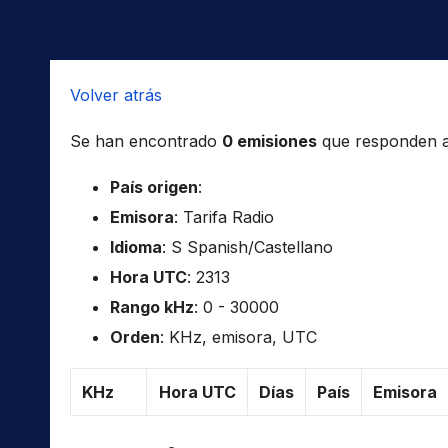
Volver atrás
Se han encontrado
0 emisiones
que responden a l
País origen
:
Emisora
: Tarifa Radio
Idioma
: S Spanish/Castellano
Hora UTC
: 2313
Rango kHz
: 0 - 30000
Orden
: KHz, emisora, UTC
KHz
Hora UTC
Días
País
Emisora