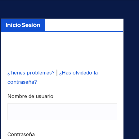
Inicio Sesión
¿Tienes problemas?
|
¿Has olvidado la
contraseña?
Nombre de usuario
Contraseña