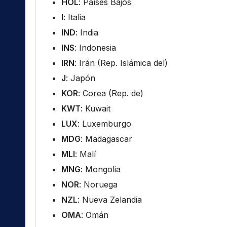
HOL
: Países Bajos
I
: Italia
IND
: India
INS
: Indonesia
IRN
: Irán (Rep. Islámica del)
J
: Japón
KOR
: Corea (Rep. de)
KWT
: Kuwait
LUX
: Luxemburgo
MDG
: Madagascar
MLI
: Malí
MNG
: Mongolia
NOR
: Noruega
NZL
: Nueva Zelandia
OMA
: Omán