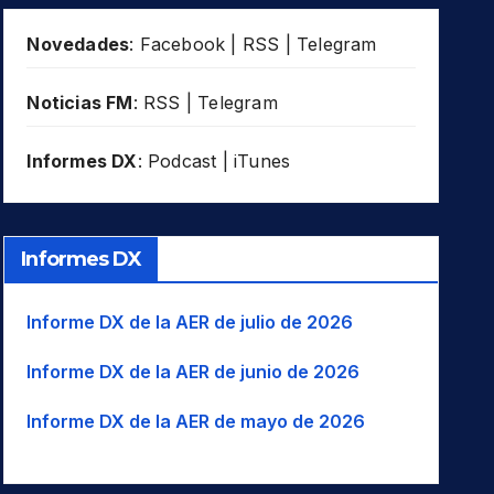
Novedades
:
Facebook
|
RSS
|
Telegram
Noticias FM
:
RSS
|
Telegram
Informes DX
:
Podcast
|
iTunes
Informes DX
Informe DX de la AER de julio de 2026
Informe DX de la AER de junio de 2026
Informe DX de la AER de mayo de 2026