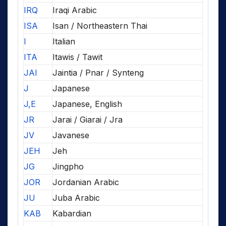
IRQ
Iraqi Arabic
ISA
Isan / Northeastern Thai
I
Italian
ITA
Itawis / Tawit
JAI
Jaintia / Pnar / Synteng
J
Japanese
J,E
Japanese, English
JR
Jarai / Giarai / Jra
JV
Javanese
JEH
Jeh
JG
Jingpho
JOR
Jordanian Arabic
JU
Juba Arabic
KAB
Kabardian