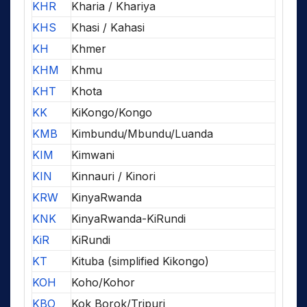
KHR
Kharia / Khariya
KHS
Khasi / Kahasi
KH
Khmer
KHM
Khmu
KHT
Khota
KK
KiKongo/Kongo
KMB
Kimbundu/Mbundu/Luanda
KIM
Kimwani
KIN
Kinnauri / Kinori
KRW
KinyaRwanda
KNK
KinyaRwanda-KiRundi
KiR
KiRundi
KT
Kituba (simplified Kikongo)
KOH
Koho/Kohor
KBO
Kok Borok/Tripuri