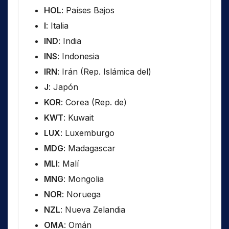
HOL
: Países Bajos
I
: Italia
IND
: India
INS
: Indonesia
IRN
: Irán (Rep. Islámica del)
J
: Japón
KOR
: Corea (Rep. de)
KWT
: Kuwait
LUX
: Luxemburgo
MDG
: Madagascar
MLI
: Malí
MNG
: Mongolia
NOR
: Noruega
NZL
: Nueva Zelandia
OMA
: Omán