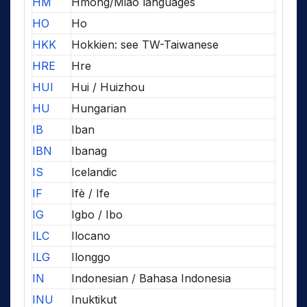
HM
Hmong/Miao languages
HO
Ho
HKK
Hokkien: see TW-Taiwanese
HRE
Hre
HUI
Hui / Huizhou
HU
Hungarian
IB
Iban
IBN
Ibanag
IS
Icelandic
IF
Ifè / Ife
IG
Igbo / Ibo
ILC
Ilocano
ILG
Ilonggo
IN
Indonesian / Bahasa Indonesia
INU
Inuktikut