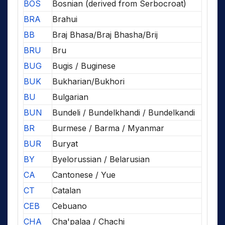
BOS
Bosnian (derived from Serbocroat)
BRA
Brahui
BB
Braj Bhasa/Braj Bhasha/Brij
BRU
Bru
BUG
Bugis / Buginese
BUK
Bukharian/Bukhori
BU
Bulgarian
BUN
Bundeli / Bundelkhandi / Bundelkandi
BR
Burmese / Barma / Myanmar
BUR
Buryat
BY
Byelorussian / Belarusian
CA
Cantonese / Yue
CT
Catalan
CEB
Cebuano
CHA
Cha'palaa / Chachi