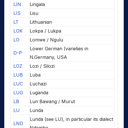
LIN
Lingala
LIS
Lisu
LT
Lithuanian
LOK
Lokpa / Lukpa
LO
Lomwe / Ngulu
Lower German (varieties in
D-P
N.Germany, USA
LOZ
Lozi / Silozi
LUB
Luba
LUC
Luchazi
LUG
Luganda
LB
Lun Bawang / Murut
LU
Lunda
Lunda (see LU), in particular its dialect
LND
Ndembo