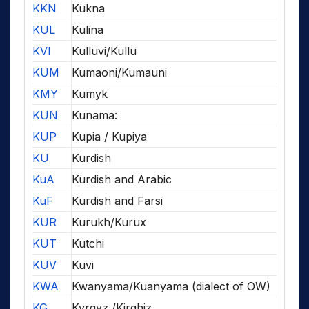
KKN
Kukna
KUL
Kulina
KVI
Kulluvi/Kullu
KUM
Kumaoni/Kumauni
KMY
Kumyk
KUN
Kunama:
KUP
Kupia / Kupiya
KU
Kurdish
KuA
Kurdish and Arabic
KuF
Kurdish and Farsi
KUR
Kurukh/Kurux
KUT
Kutchi
KUV
Kuvi
KWA
Kwanyama/Kuanyama (dialect of OW)
KG
Kyrgyz /Kirghiz