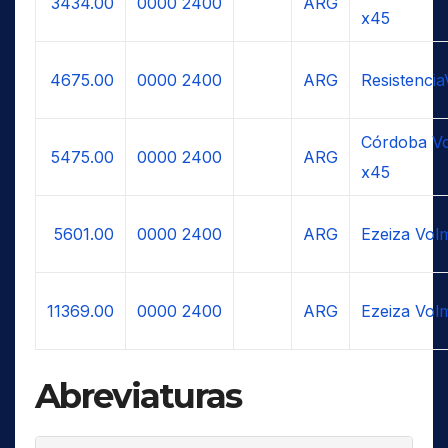
3434.00
0000
2400
ARG
x45
4675.00
0000
2400
ARG
Resistenci
Córdoba Vo
5475.00
0000
2400
ARG
x45
5601.00
0000
2400
ARG
Ezeiza Vol
11369.00
0000
2400
ARG
Ezeiza Vol
Abreviaturas