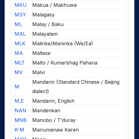
MKU
Makua / Makhuwa
MSY
Malagasy
ML
Malay / Baku
MAL
Malayalam
MLK
Malinke/Maninka (We/Ea)
MA
Maltese
MLT
Malto / Kumarbhag Paharia
MV
Malvi
Mandarin (Standard Chinese / Beijing
M
dialect)
M,E
Mandarin, English
NAN
Mandenkan
MNB
Manobo / T'duray
K-M
Manumanaw Karen