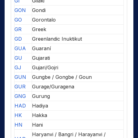
GI
Gilaki
GON
Gondi
GO
Gorontalo
GR
Greek
GD
Greenlandic Inuktikut
GUA
Guaraní
GU
Gujarati
GJ
Gujari/Gojri
GUN
Gungbe / Gongbe / Goun
GUR
Gurage/Guragena
GNG
Gurung
HAD
Hadiya
HK
Hakka
HN
Hani
Haryanvi / Bangri / Harayanvi /