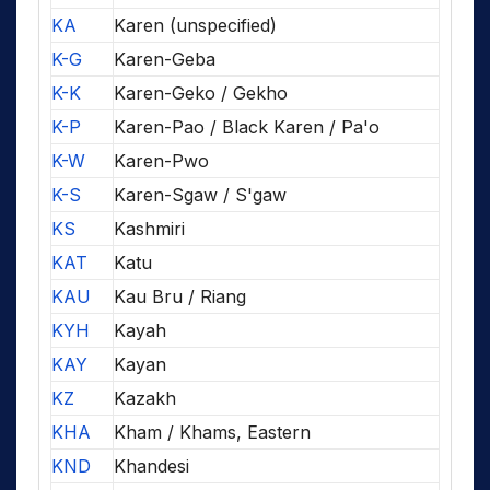
KA
Karen (unspecified)
K-G
Karen-Geba
K-K
Karen-Geko / Gekho
K-P
Karen-Pao / Black Karen / Pa'o
K-W
Karen-Pwo
K-S
Karen-Sgaw / S'gaw
KS
Kashmiri
KAT
Katu
KAU
Kau Bru / Riang
KYH
Kayah
KAY
Kayan
KZ
Kazakh
KHA
Kham / Khams, Eastern
KND
Khandesi