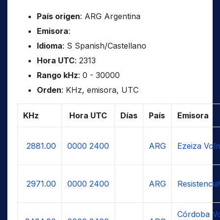
País origen
: ARG Argentina
Emisora
:
Idioma
: S Spanish/Castellano
Hora UTC
: 2313
Rango kHz
: 0 - 30000
Orden
: KHz, emisora, UTC
KHz
Hora UTC
Días
País
Emisora
2881.00
0000
2400
ARG
Ezeiza Vol
2971.00
0000
2400
ARG
Resistenci
Córdoba Vo