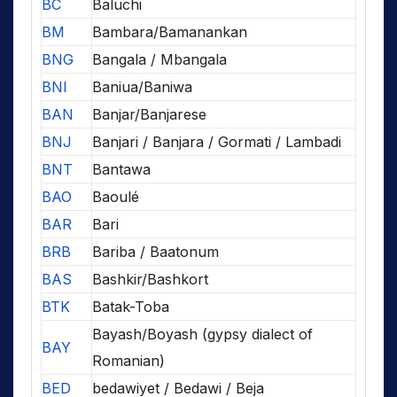
BC
Baluchi
BM
Bambara/Bamanankan
BNG
Bangala / Mbangala
BNI
Baniua/Baniwa
BAN
Banjar/Banjarese
BNJ
Banjari / Banjara / Gormati / Lambadi
BNT
Bantawa
BAO
Baoulé
BAR
Bari
BRB
Bariba / Baatonum
BAS
Bashkir/Bashkort
BTK
Batak-Toba
Bayash/Boyash (gypsy dialect of
BAY
Romanian)
BED
bedawiyet / Bedawi / Beja