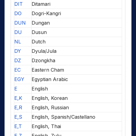
DIT
Ditamari
DO
Dogri-Kangri
DUN
Dungan
DU
Dusun
NL
Dutch
DY
Dyula/Jula
DZ
Dzongkha
EC
Eastern Cham
EGY
Egyptian Arabic
E
English
E,K
English, Korean
E,R
English, Russian
E,S
English, Spanish/Castellano
E,T
English, Thai
E,Z
English, Zulu