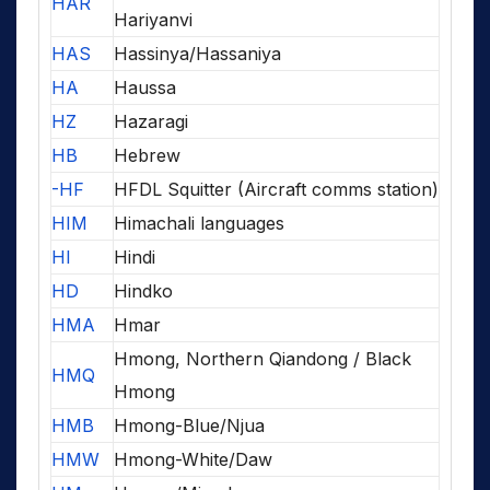
HAR
Hariyanvi
HAS
Hassinya/Hassaniya
HA
Haussa
HZ
Hazaragi
HB
Hebrew
-HF
HFDL Squitter (Aircraft comms station)
HIM
Himachali languages
HI
Hindi
HD
Hindko
HMA
Hmar
Hmong, Northern Qiandong / Black
HMQ
Hmong
HMB
Hmong-Blue/Njua
HMW
Hmong-White/Daw