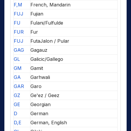
F,M
French, Mandarin
FUJ
Fujian
FU
Fulani/Fulfulde
FUR
Fur
FUJ
FutaJalon / Pular
GAG
Gagauz
GL
Galicic/Gallego
GM
Gamit
GA
Garhwali
GAR
Garo
GZ
Ge'ez / Geez
GE
Georgian
D
German
D,E
German, English