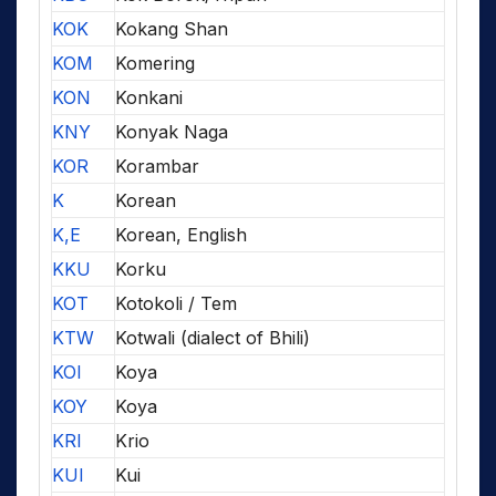
KOK
Kokang Shan
KOM
Komering
KON
Konkani
KNY
Konyak Naga
KOR
Korambar
K
Korean
K,E
Korean, English
KKU
Korku
KOT
Kotokoli / Tem
KTW
Kotwali (dialect of Bhili)
KOI
Koya
KOY
Koya
KRI
Krio
KUI
Kui