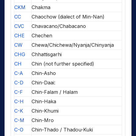
CKM
Chakma
CC
Chaochow (dialect of Min-Nan)
CVC
Chavacano/Chabacano
CHE
Chechen
CW
Chewa/Chichewa/Nyanja/Chinyanja
CHG
Chhattisgarhi
CH
Chin (not further specified)
C-A
Chin-Asho
C-D
Chin-Daai:
C-F
Chin-Falam / Halam
C-H
Chin-Haka
C-K
Chin-Khumi
C-M
Chin-Mro
C-O
Chin-Thado / Thadou-Kuki