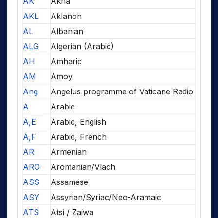
AK
Akha
AKL
Aklanon
AL
Albanian
ALG
Algerian (Arabic)
AH
Amharic
AM
Amoy
Ang
Angelus programme of Vaticane Radio
A
Arabic
A,E
Arabic, English
A,F
Arabic, French
AR
Armenian
ARO
Aromanian/Vlach
ASS
Assamese
ASY
Assyrian/Syriac/Neo-Aramaic
ATS
Atsi / Zaiwa