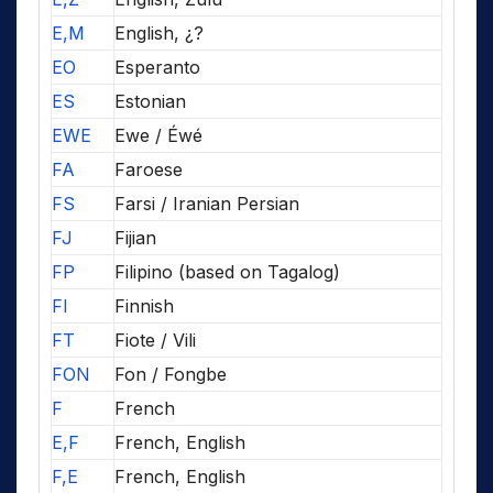
E,M
English, ¿?
EO
Esperanto
ES
Estonian
EWE
Ewe / Éwé
FA
Faroese
FS
Farsi / Iranian Persian
FJ
Fijian
FP
Filipino (based on Tagalog)
FI
Finnish
FT
Fiote / Vili
FON
Fon / Fongbe
F
French
E,F
French, English
F,E
French, English