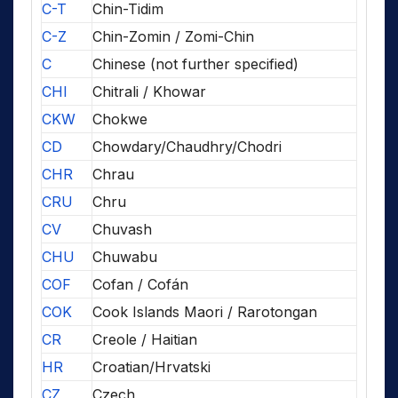
C-T
Chin-Tidim
C-Z
Chin-Zomin / Zomi-Chin
C
Chinese (not further specified)
CHI
Chitrali / Khowar
CKW
Chokwe
CD
Chowdary/Chaudhry/Chodri
CHR
Chrau
CRU
Chru
CV
Chuvash
CHU
Chuwabu
COF
Cofan / Cofán
COK
Cook Islands Maori / Rarotongan
CR
Creole / Haitian
HR
Croatian/Hrvatski
CZ
Czech