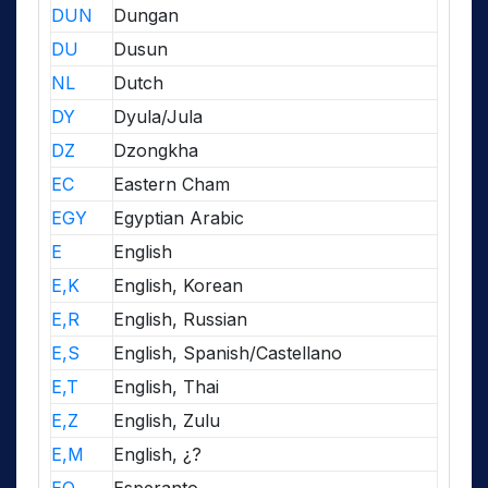
DUN
Dungan
DU
Dusun
NL
Dutch
DY
Dyula/Jula
DZ
Dzongkha
EC
Eastern Cham
EGY
Egyptian Arabic
E
English
E,K
English, Korean
E,R
English, Russian
E,S
English, Spanish/Castellano
E,T
English, Thai
E,Z
English, Zulu
E,M
English, ¿?