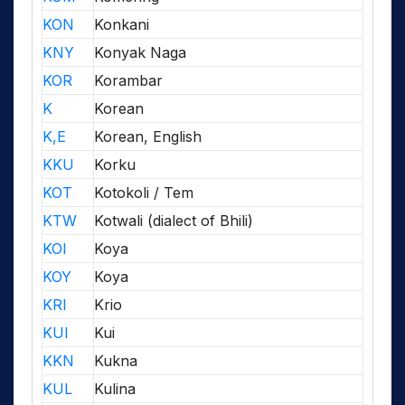
KON
Konkani
KNY
Konyak Naga
KOR
Korambar
K
Korean
K,E
Korean, English
KKU
Korku
KOT
Kotokoli / Tem
KTW
Kotwali (dialect of Bhili)
KOI
Koya
KOY
Koya
KRI
Krio
KUI
Kui
KKN
Kukna
KUL
Kulina