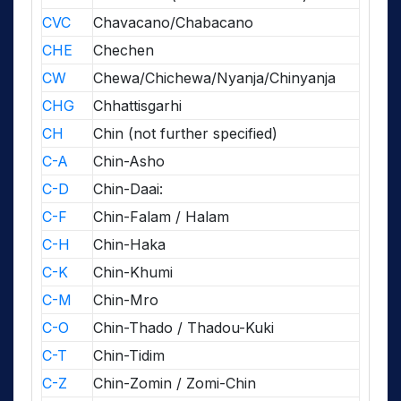
CVC
Chavacano/Chabacano
CHE
Chechen
CW
Chewa/Chichewa/Nyanja/Chinyanja
CHG
Chhattisgarhi
CH
Chin (not further specified)
C-A
Chin-Asho
C-D
Chin-Daai:
C-F
Chin-Falam / Halam
C-H
Chin-Haka
C-K
Chin-Khumi
C-M
Chin-Mro
C-O
Chin-Thado / Thadou-Kuki
C-T
Chin-Tidim
C-Z
Chin-Zomin / Zomi-Chin