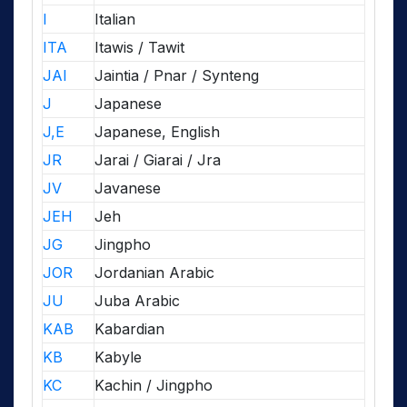
I
Italian
ITA
Itawis / Tawit
JAI
Jaintia / Pnar / Synteng
J
Japanese
J,E
Japanese, English
JR
Jarai / Giarai / Jra
JV
Javanese
JEH
Jeh
JG
Jingpho
JOR
Jordanian Arabic
JU
Juba Arabic
KAB
Kabardian
KB
Kabyle
KC
Kachin / Jingpho