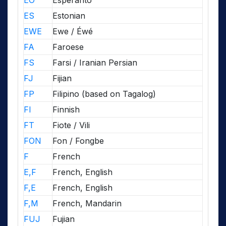
EO
Esperanto
ES
Estonian
EWE
Ewe / Éwé
FA
Faroese
FS
Farsi / Iranian Persian
FJ
Fijian
FP
Filipino (based on Tagalog)
FI
Finnish
FT
Fiote / Vili
FON
Fon / Fongbe
F
French
E,F
French, English
F,E
French, English
F,M
French, Mandarin
FUJ
Fujian