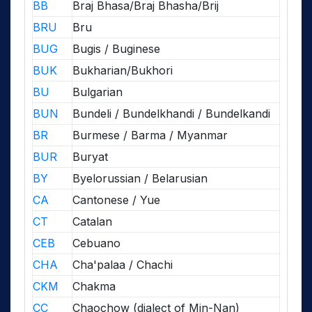
BB
Braj Bhasa/Braj Bhasha/Brij
BRU
Bru
BUG
Bugis / Buginese
BUK
Bukharian/Bukhori
BU
Bulgarian
BUN
Bundeli / Bundelkhandi / Bundelkandi
BR
Burmese / Barma / Myanmar
BUR
Buryat
BY
Byelorussian / Belarusian
CA
Cantonese / Yue
CT
Catalan
CEB
Cebuano
CHA
Cha'palaa / Chachi
CKM
Chakma
CC
Chaochow (dialect of Min-Nan)