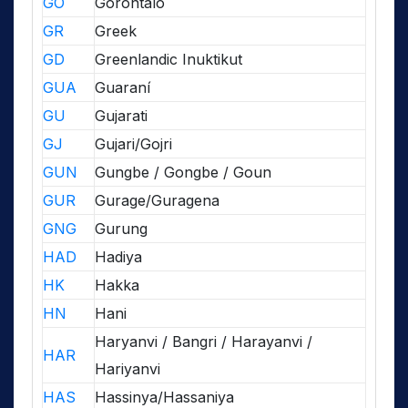
GO
Gorontalo
GR
Greek
GD
Greenlandic Inuktikut
GUA
Guaraní
GU
Gujarati
GJ
Gujari/Gojri
GUN
Gungbe / Gongbe / Goun
GUR
Gurage/Guragena
GNG
Gurung
HAD
Hadiya
HK
Hakka
HN
Hani
Haryanvi / Bangri / Harayanvi /
HAR
Hariyanvi
HAS
Hassinya/Hassaniya