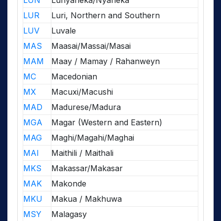
LUN
Lunyaneka/Nyaneka
LUR
Luri, Northern and Southern
LUV
Luvale
MAS
Maasai/Massai/Masai
MAM
Maay / Mamay / Rahanweyn
MC
Macedonian
MX
Macuxi/Macushi
MAD
Madurese/Madura
MGA
Magar (Western and Eastern)
MAG
Maghi/Magahi/Maghai
MAI
Maithili / Maithali
MKS
Makassar/Makasar
MAK
Makonde
MKU
Makua / Makhuwa
MSY
Malagasy