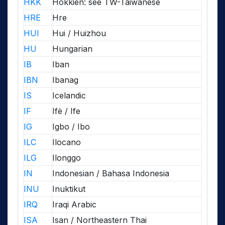
HKK
Hokkien: see TW-Taiwanese
HRE
Hre
HUI
Hui / Huizhou
HU
Hungarian
IB
Iban
IBN
Ibanag
IS
Icelandic
IF
Ifè / Ife
IG
Igbo / Ibo
ILC
Ilocano
ILG
Ilonggo
IN
Indonesian / Bahasa Indonesia
INU
Inuktikut
IRQ
Iraqi Arabic
ISA
Isan / Northeastern Thai