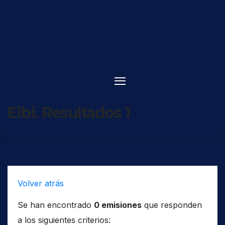
Saltar
al
contenido
Eibi. Resultados 1
Volver atrás
Se han encontrado
0 emisiones
que responden
a los siguientes criterios: