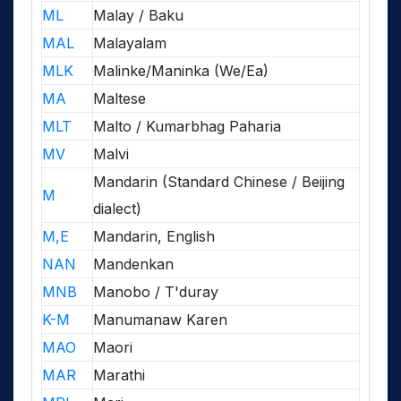
ML
Malay / Baku
MAL
Malayalam
MLK
Malinke/Maninka (We/Ea)
MA
Maltese
MLT
Malto / Kumarbhag Paharia
MV
Malvi
Mandarin (Standard Chinese / Beijing
M
dialect)
M,E
Mandarin, English
NAN
Mandenkan
MNB
Manobo / T'duray
K-M
Manumanaw Karen
MAO
Maori
MAR
Marathi