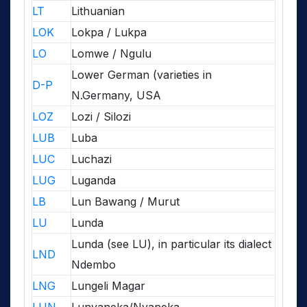
LT
Lithuanian
LOK
Lokpa / Lukpa
LO
Lomwe / Ngulu
Lower German (varieties in
D-P
N.Germany, USA
LOZ
Lozi / Silozi
LUB
Luba
LUC
Luchazi
LUG
Luganda
LB
Lun Bawang / Murut
LU
Lunda
Lunda (see LU), in particular its dialect
LND
Ndembo
LNG
Lungeli Magar