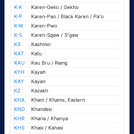
K-K
Karen-Geko / Gekho
K-P
Karen-Pao / Black Karen / Pa'o
K-W
Karen-Pwo
K-S
Karen-Sgaw / S'gaw
KS
Kashmiri
KAT
Katu
KAU
Kau Bru / Riang
KYH
Kayah
KAY
Kayan
KZ
Kazakh
KHA
Kham / Khams, Eastern
KND
Khandesi
KHR
Kharia / Khariya
KHS
Khasi / Kahasi