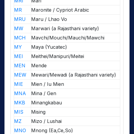
MRI
Mari
MR
Maronite / Cypriot Arabic
MRU
Maru / Lhao Vo
MW
Marwari (a Rajasthani variety)
MCH
Mavchi/Mouchi/Mauchi/Mawchi
MY
Maya (Yucatec)
MEI
Meithei/Manipuri/Meitei
MEN
Mende
MEW
Mewari/Mewadi (a Rajasthani variety)
MIE
Mien / Iu Mien
MNA
Mina / Gen
MKB
Minangkabau
MIS
Mising
MZ
Mizo / Lushai
MNO
Mnong (Ea,Ce,So)