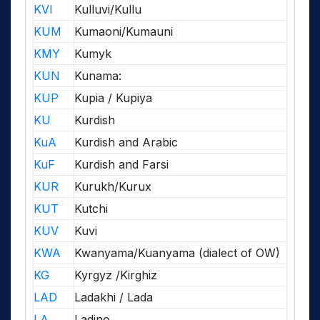
KVI
Kulluvi/Kullu
KUM
Kumaoni/Kumauni
KMY
Kumyk
KUN
Kunama:
KUP
Kupia / Kupiya
KU
Kurdish
KuA
Kurdish and Arabic
KuF
Kurdish and Farsi
KUR
Kurukh/Kurux
KUT
Kutchi
KUV
Kuvi
KWA
Kwanyama/Kuanyama (dialect of OW)
KG
Kyrgyz /Kirghiz
LAD
Ladakhi / Lada
LA
Ladino