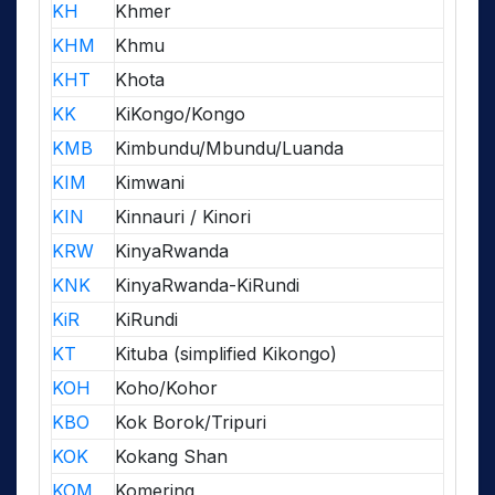
KH
Khmer
KHM
Khmu
KHT
Khota
KK
KiKongo/Kongo
KMB
Kimbundu/Mbundu/Luanda
KIM
Kimwani
KIN
Kinnauri / Kinori
KRW
KinyaRwanda
KNK
KinyaRwanda-KiRundi
KiR
KiRundi
KT
Kituba (simplified Kikongo)
KOH
Koho/Kohor
KBO
Kok Borok/Tripuri
KOK
Kokang Shan
KOM
Komering