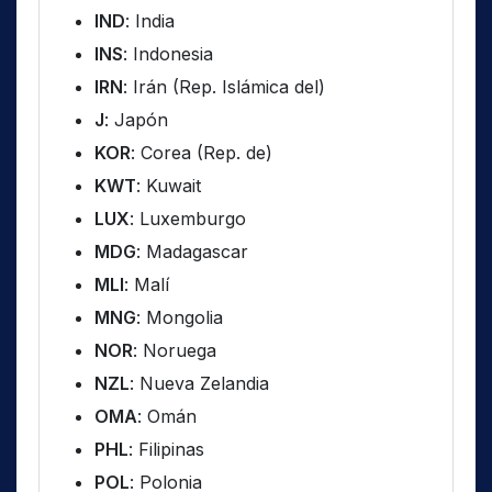
IND
: India
INS
: Indonesia
IRN
: Irán (Rep. Islámica del)
J
: Japón
KOR
: Corea (Rep. de)
KWT
: Kuwait
LUX
: Luxemburgo
MDG
: Madagascar
MLI
: Malí
MNG
: Mongolia
NOR
: Noruega
NZL
: Nueva Zelandia
OMA
: Omán
PHL
: Filipinas
POL
: Polonia