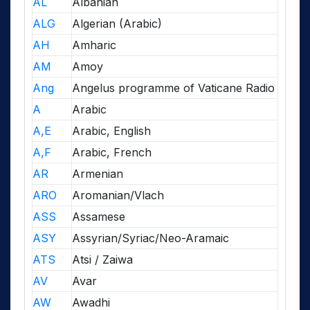
AL
Albanian
ALG
Algerian (Arabic)
AH
Amharic
AM
Amoy
Ang
Angelus programme of Vaticane Radio
A
Arabic
A,E
Arabic, English
A,F
Arabic, French
AR
Armenian
ARO
Aromanian/Vlach
ASS
Assamese
ASY
Assyrian/Syriac/Neo-Aramaic
ATS
Atsi / Zaiwa
AV
Avar
AW
Awadhi