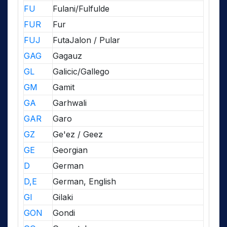
FU
Fulani/Fulfulde
FUR
Fur
FUJ
FutaJalon / Pular
GAG
Gagauz
GL
Galicic/Gallego
GM
Gamit
GA
Garhwali
GAR
Garo
GZ
Ge'ez / Geez
GE
Georgian
D
German
D,E
German, English
GI
Gilaki
GON
Gondi