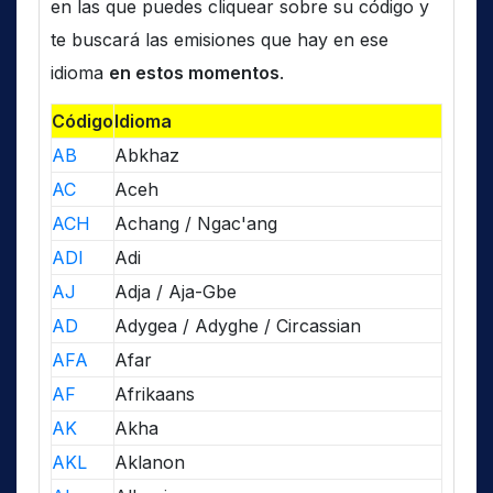
en las que puedes cliquear sobre su código y
te buscará las emisiones que hay en ese
idioma
en estos momentos
.
Código
Idioma
AB
Abkhaz
AC
Aceh
ACH
Achang / Ngac'ang
ADI
Adi
AJ
Adja / Aja-Gbe
AD
Adygea / Adyghe / Circassian
AFA
Afar
AF
Afrikaans
AK
Akha
AKL
Aklanon