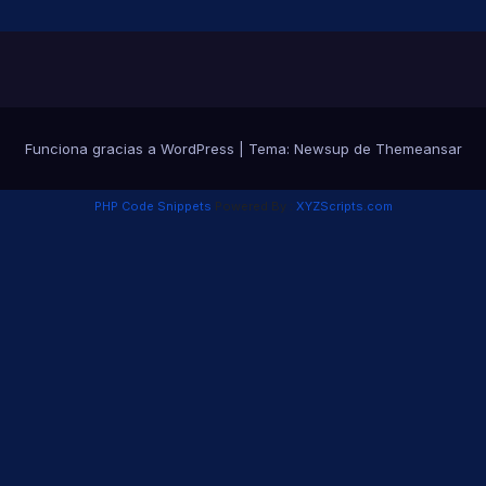
Funciona gracias a WordPress
|
Tema:
Newsup
de
Themeansar
PHP Code Snippets
Powered By :
XYZScripts.com