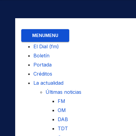
MENU
MENU
El Dial (fm)
Boletín
Portada
Créditos
La actualidad
Últimas noticias
FM
OM
DAB
TDT