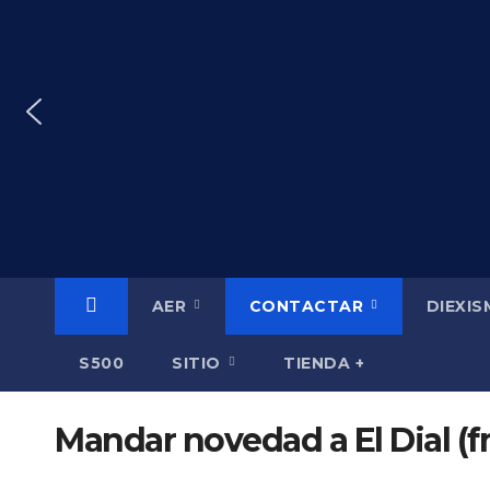
Saltar
al
contenido
AER
CONTACTAR
DIEXI
S500
SITIO
TIENDA +
Mandar novedad a El Dial (f