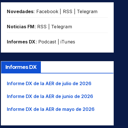
Novedades
:
Facebook
|
RSS
|
Telegram
Noticias FM
:
RSS
|
Telegram
Informes DX
:
Podcast
|
iTunes
Informes DX
Informe DX de la AER de julio de 2026
Informe DX de la AER de junio de 2026
Informe DX de la AER de mayo de 2026