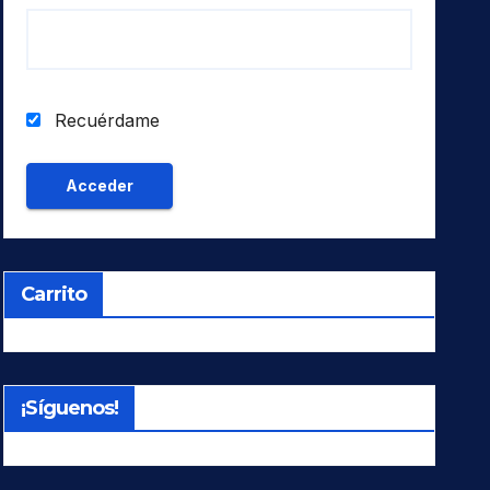
Recuérdame
Carrito
¡Síguenos!