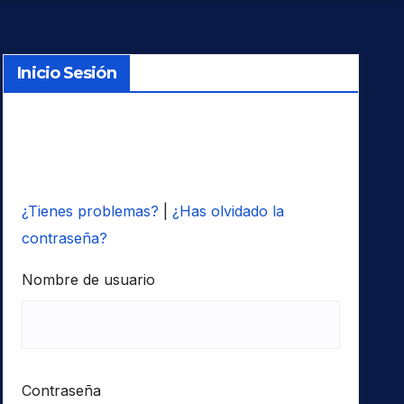
Inicio Sesión
¿Tienes problemas?
|
¿Has olvidado la
contraseña?
Nombre de usuario
Contraseña