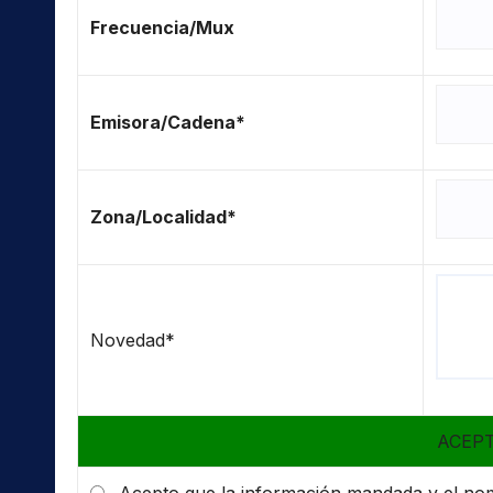
Frecuencia/Mux
Emisora/Cadena*
Zona/Localidad*
Novedad*
ACEP
Acepto que la información mandada y el nom