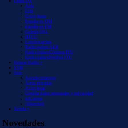
Listas DX
Aoki
EiBi
Cruce listas
España en OM
España en FM
Galería QSL
HFCC
Logs/escuchas
Radio-países AER
Radio-países/Códigos ITU
Radio-países/Prefijos ITU
Notizie Radio +
S500
Sitio
Agradecimientos
Áreas privadas
Aviso legal
Gestión datos personales y privacidad
miCuenta
¡Síguenos!
Tienda +
Novedades