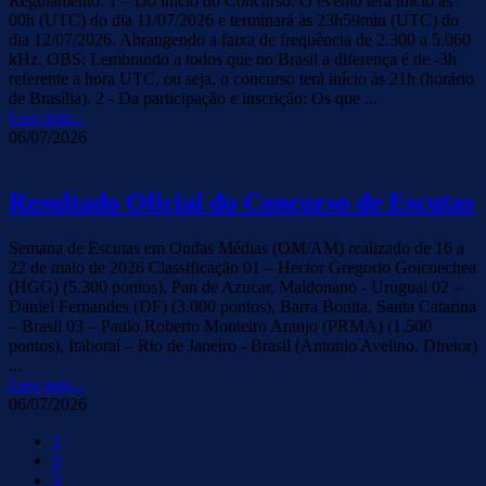
Regulamento: 1 – Do início do Concurso: O evento terá início às
00h (UTC) do dia 11/07/2026 e terminará às 23h59min (UTC) do
dia 12/07/2026. Abrangendo a faixa de frequência de 2.300 a 5.060
kHz. OBS: Lembrando a todos que no Brasil a diferença é de -3h
referente a hora UTC, ou seja, o concurso terá início às 21h (horário
de Brasília). 2 - Da participação e inscrição: Os que ...
Leer más...
06/07/2026
Resultado Oficial do Concurso de Escutas
Semana de Escutas em Ondas Médias (OM/AM) realizado de 16 a
22 de maio de 2026 Classificação 01 – Hector Gregorio Goicoechea
(HGG) (5.300 pontos), Pan de Azucar, Maldonano - Uruguai 02 –
Daniel Fernandes (DF) (3.000 pontos), Barra Bonita, Santa Catarina
– Brasil 03 – Paulo Roberto Monteiro Araujo (PRMA) (1.500
pontos), Itaboraí – Rio de Janeiro - Brasil (Antonio Avelino, Diretor)
...
Leer más...
06/07/2026
1
2
3