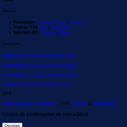
Carrito
¡Síguenos!
Novedades
:
Facebook
|
RSS
|
Telegram
Noticias FM
:
RSS
|
Telegram
Informes DX
:
Podcast
|
iTunes
Informes DX
Informe DX de la AER de julio de 2026
Informe DX de la AER de junio de 2026
Informe DX de la AER de mayo de 2026
Asociación Española de Radioescucha
AER
Funciona gracias a WordPress
|
Tema:
Newsup
de
Themeansar
Centro de preferencias de privacidad
Opciones