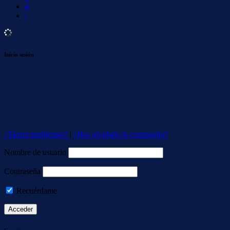
4
›
Inicio sesión
¿Tienes problemas?
|
¿Has olvidado la contraseña?
Nombre de usuario
Contraseña
Recuérdame