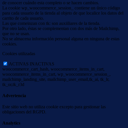
de conocer cuándo esta completo o se hacen cambios.
La cookie wp_woocommerce_session_ contiene un único código
para cada usuario de la tienda al objeto de que localice los datos del
carrito de cada usuario.
Las que comeinzan con tk: son auxiiliares de la tienda.
Por otro lado, éstas se complementan con dos más de Mailchimp,
que no se usan.
No se almacena información personal alguna en ninguna de estas
cookies.
Cookies utilizadas
ACTIVAS
INACTIVAS
woocommerce_cart_hash, woocommerce_items_in_cart,
woocommerce_items_in_cart, wp_woocommerce_session_,
mailchimp_landing_site, mailchimp_user_email,tk_ai, tk_lr,
tk_or,tk_r3d
Advertencia
Este sitio web no utiliza cookie excepto para gestionar las
obligaciones del RGPD.
Analytics