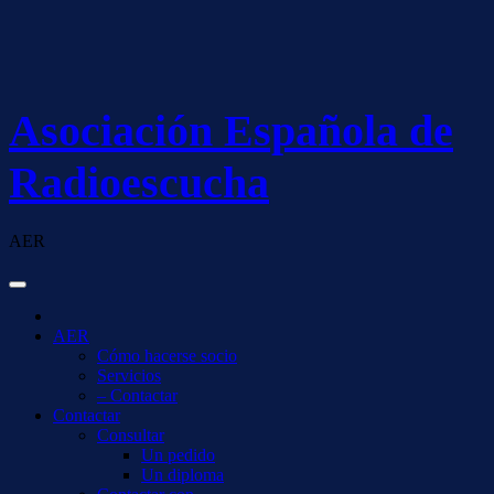
Saltar
al
contenido
Asociación Española de
Radioescucha
AER
AER
Cómo hacerse socio
Servicios
– Contactar
Contactar
Consultar
Un pedido
Un diploma