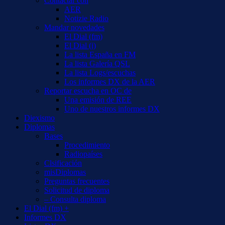
Contactar con
AER
Notizie Radio
Mandar novedades
El Dial (fm)
El Dial (i)
La lista España en FM
La lista Galería QSL
La lista Logs/escuchas
Los informes DX de la AER
Reportar escucha en OC de
Una emisión de REE
Uno de nuestros informes DX
Diexismo
Diplomas
Bases
Procedimiento
Radiopaíses
Clsificación
misDiplomas
Preguntas frecuentes
Solicitud de diploma
– Consulta diploma
El Dial (fm) +
Informes DX