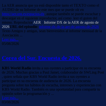
La AER anuncia que ya está disponible tanto el TEXTO como el
AUDIO de su Informe de este mes que se puede oír en
https://aer.org.es/espacios-dx
, aunque también se puede escuchar y
descargar en el siguiente reproductor, así como leer el guion del
mismo. Reproductor
AER
·
Informe DX de la AER de agosto de
2026
URL del episodio
:
informe-dx-de-la-aer-de-agosto-de-2026
Texto Amigos y amigas, sean bienvenidos al informe mensual de la
Asociación ...
Leer más...
05/08/2026
Corea del Sur. Encuesta de 2026.
KBS World Radio
invita a sus oyentes a participar en su encuesta
de 2026. Muchas gracias a Paul Jamet, colaborador de SWLing Post
, quien señala que KBS World Radio invita a sus oyentes a
participar en su encuesta de audiencia de 2026. La encuesta
pregunta sobre tus hábitos de escucha, intereses y experiencias con
KBS World Radio. También es una oportunidad para compartir tu
opinión sobre la programación y ...
Leer más...
03/08/2026