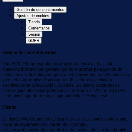
Gestión de consentimientos
Ajustes de cookies
Tienda
Comentarios
Sesion
GDPR
Gestión de consentimientos
Este PORTAL no recopila información de los usuarios, sólo
almacena información aportada por ellos mismos para gestión de
contactos y solicitudes, siempre con el consentimiento del interesado
y con el compromiso de acceso, rectificación y cancelación
establecidos en la legislación. Además, usa cuatro categorías de
cookies para almacenar preferencias. Más info en AVISO LEGAL
en el menú superior de todas páginas: Sitio > Aviso legal.
Tienda
La tienda WooCommerce de esta web usa estas cuatro cookies para
hacer un seguimiento del carrito de la compra.
Las tres primeras contienen información acerca del carrito, al objeto