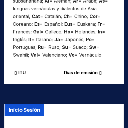
subsahariana;
Al
= Alemán;
Ar
= Árabe;
As
=
lenguas vernáculas y dialectos de Asia
oriental;
Cat
= Catalán;
Ch
= Chino;
Cor
=
Coreano;
Es
= Español;
Eus
= Euskera;
Fr
=
Francés;
Gal
= Gallego;
Ho
= Holandés;
In
=
Inglés;
It
= Italiano;
Ja
= Japonés;
Po
=
Portugués;
Ru
= Ruso;
Su
= Sueco;
Sw
=
Swahili;
Val
= Valenciano;
Ve
= Vernáculo
ITU
Días de emisión
Navegación
de
entradas
Inicio Sesión