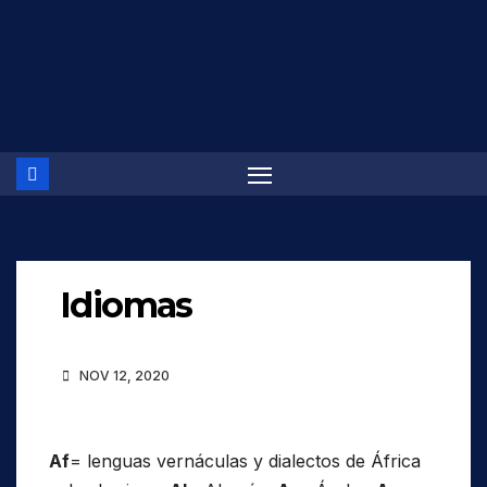
Saltar
al
contenido
Idiomas
NOV 12, 2020
Af
= lenguas vernáculas y dialectos de África