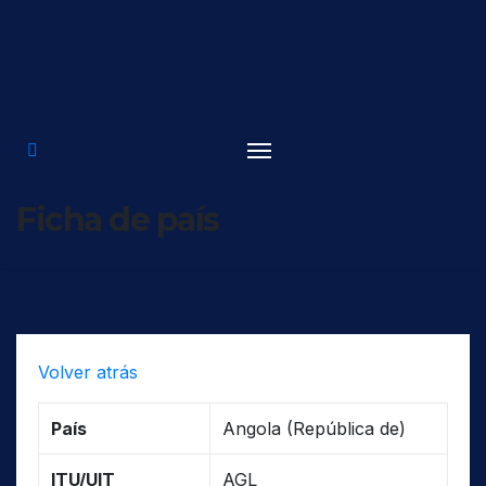
Saltar
al
contenido
Ficha de país
Volver atrás
País
Angola (República de)
ITU/UIT
AGL