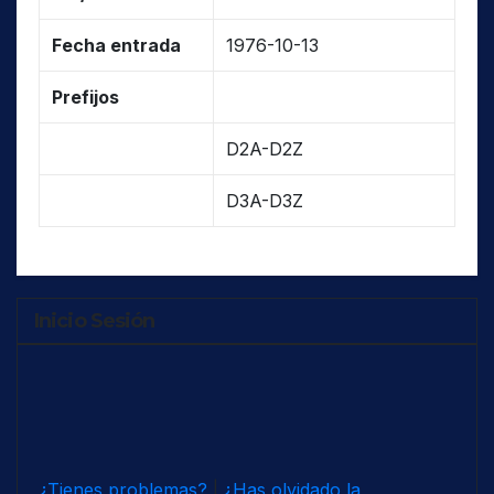
Fecha entrada
1976-10-13
Prefijos
D2A-D2Z
D3A-D3Z
Inicio Sesión
¿Tienes problemas?
|
¿Has olvidado la