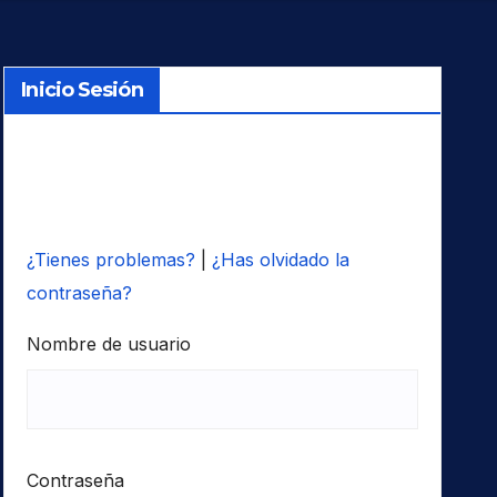
Inicio Sesión
¿Tienes problemas?
|
¿Has olvidado la
contraseña?
Nombre de usuario
Contraseña