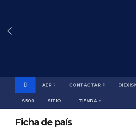
Saltar
al
contenido
AER
CONTACTAR
DIEXI
S500
SITIO
TIENDA +
Ficha de país