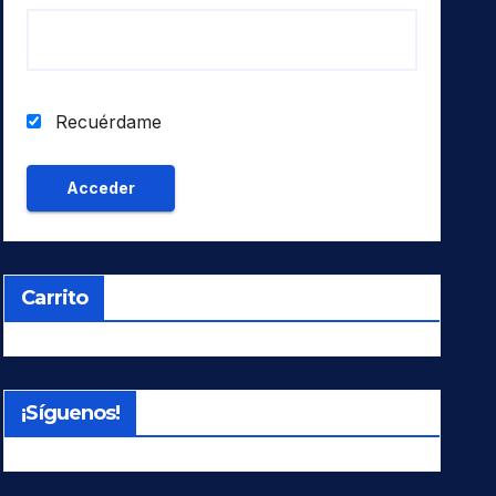
Recuérdame
Carrito
¡Síguenos!