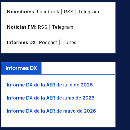
Novedades
:
Facebook
|
RSS
|
Telegram
Noticias FM
:
RSS
|
Telegram
Informes DX
:
Podcast
|
iTunes
Informes DX
Informe DX de la AER de julio de 2026
Informe DX de la AER de junio de 2026
Informe DX de la AER de mayo de 2026