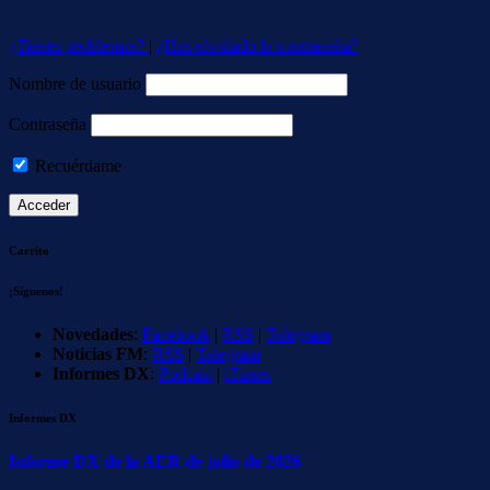
¿Tienes problemas?
|
¿Has olvidado la contraseña?
Nombre de usuario
Contraseña
Recuérdame
Carrito
¡Síguenos!
Novedades
:
Facebook
|
RSS
|
Telegram
Noticias FM
:
RSS
|
Telegram
Informes DX
:
Podcast
|
iTunes
Informes DX
Informe DX de la AER de julio de 2026