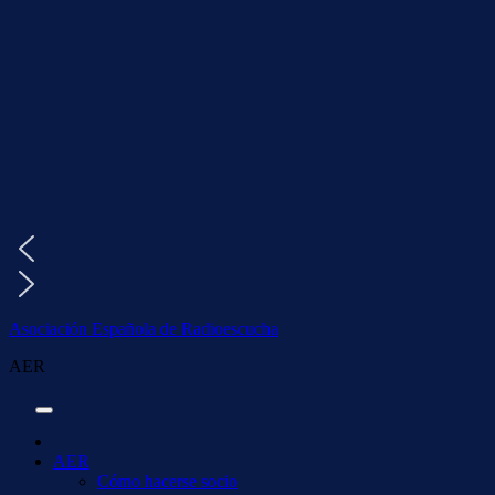
Saltar
al
contenido
Asociación Española de Radioescucha
AER
AER
Cómo hacerse socio