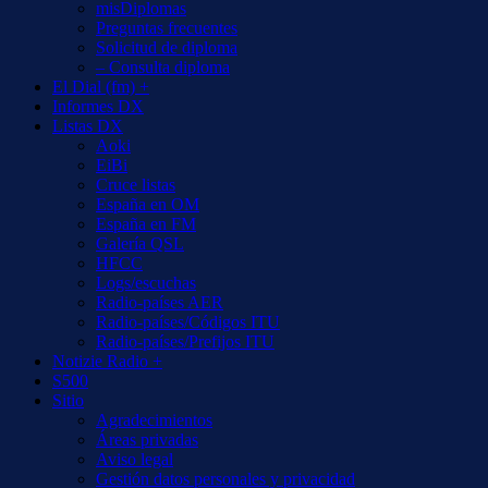
misDiplomas
Preguntas frecuentes
Solicitud de diploma
– Consulta diploma
El Dial (fm) +
Informes DX
Listas DX
Aoki
EiBi
Cruce listas
España en OM
España en FM
Galería QSL
HFCC
Logs/escuchas
Radio-países AER
Radio-países/Códigos ITU
Radio-países/Prefijos ITU
Notizie Radio +
S500
Sitio
Agradecimientos
Áreas privadas
Aviso legal
Gestión datos personales y privacidad