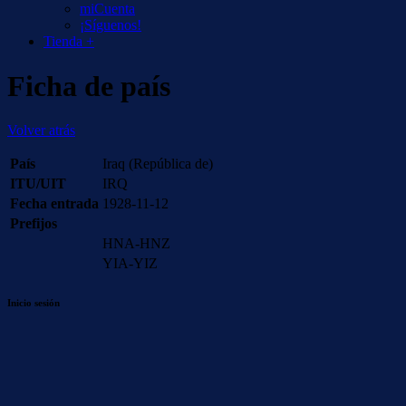
miCuenta
¡Síguenos!
Tienda +
Ficha de país
Volver atrás
País
Iraq (República de)
ITU/UIT
IRQ
Fecha entrada
1928-11-12
Prefijos
HNA-HNZ
YIA-YIZ
Inicio sesión