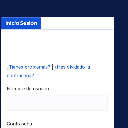
Inicio Sesión
¿Tienes problemas?
|
¿Has olvidado la
contraseña?
Nombre de usuario
Contraseña