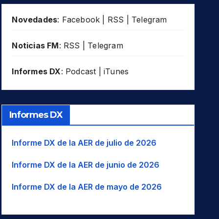
Novedades
:
Facebook
|
RSS
|
Telegram
Noticias FM
:
RSS
|
Telegram
Informes DX
:
Podcast
|
iTunes
Informes DX
Informe DX de la AER de julio de 2026
Informe DX de la AER de junio de 2026
Informe DX de la AER de mayo de 2026