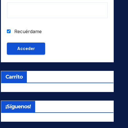
Recuérdame
Carrito
¡Síguenos!