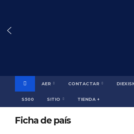
Saltar
al
contenido
AER
CONTACTAR
DIEXI
S500
SITIO
TIENDA +
Ficha de país