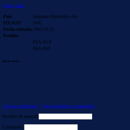
Volver atrás
País
Singapur (República de)
ITU/UIT
SNG
Fecha entrada
1965-10-22
Prefijos
9VA-9VZ
S6A-S6Z
Inicio sesión
¿Tienes problemas?
|
¿Has olvidado la contraseña?
Nombre de usuario
Contraseña