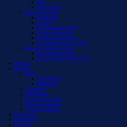
AER
Notizie Radio
Mandar novedades
El Dial (fm)
El Dial (i)
La lista España en FM
La lista Galería QSL
La lista Logs/escuchas
Los informes DX de la AER
Reportar escucha en OC de
Una emisión de REE
Uno de nuestros informes DX
Diexismo
Diplomas
Bases
Procedimiento
Radiopaíses
Clsificación
misDiplomas
Preguntas frecuentes
Solicitud de diploma
– Consulta diploma
El Dial (fm) +
Informes DX
Listas DX