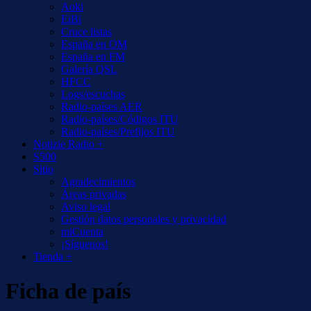
Aoki
EiBi
Cruce listas
España en OM
España en FM
Galería QSL
HFCC
Logs/escuchas
Radio-países AER
Radio-países/Códigos ITU
Radio-países/Prefijos ITU
Notizie Radio +
S500
Sitio
Agradecimientos
Áreas privadas
Aviso legal
Gestión datos personales y privacidad
miCuenta
¡Síguenos!
Tienda +
Ficha de país