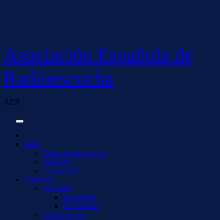
Saltar
al
contenido
Asociación Española de
Radioescucha
AER
AER
Cómo hacerse socio
Servicios
– Contactar
Contactar
Consultar
Un pedido
Un diploma
Contactar con