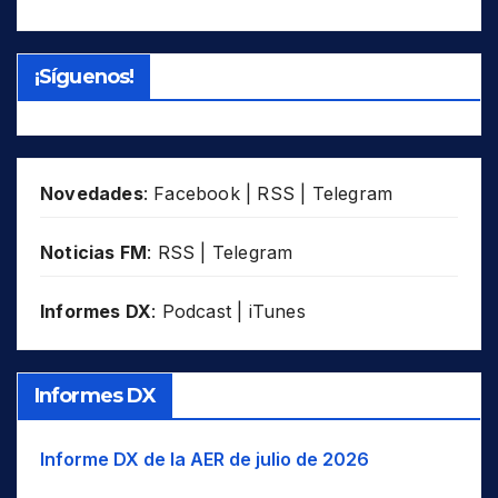
¡Síguenos!
Novedades
:
Facebook
|
RSS
|
Telegram
Noticias FM
:
RSS
|
Telegram
Informes DX
:
Podcast
|
iTunes
Informes DX
Informe DX de la AER de julio de 2026