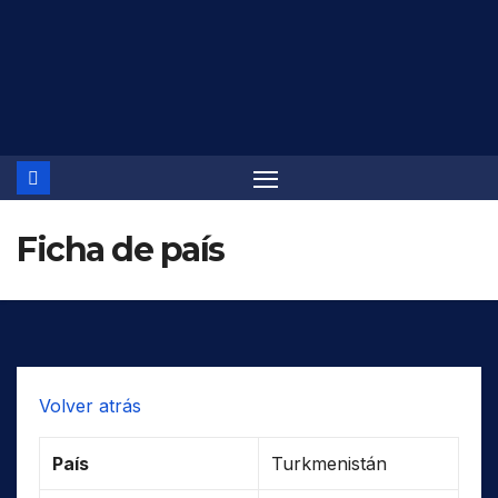
Saltar
al
contenido
Ficha de país
Volver atrás
País
Turkmenistán