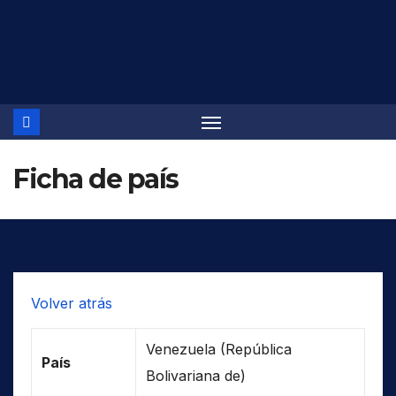
Saltar
al
contenido
Ficha de país
Volver atrás
Venezuela (República
País
Bolivariana de)