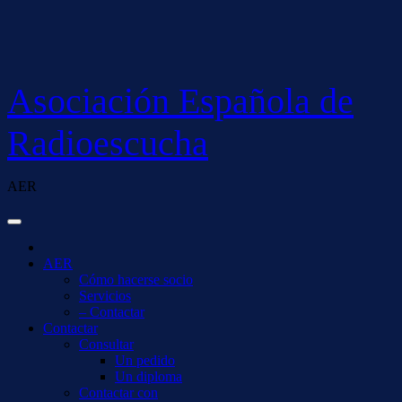
Saltar
al
contenido
Asociación Española de
Radioescucha
AER
AER
Cómo hacerse socio
Servicios
– Contactar
Contactar
Consultar
Un pedido
Un diploma
Contactar con