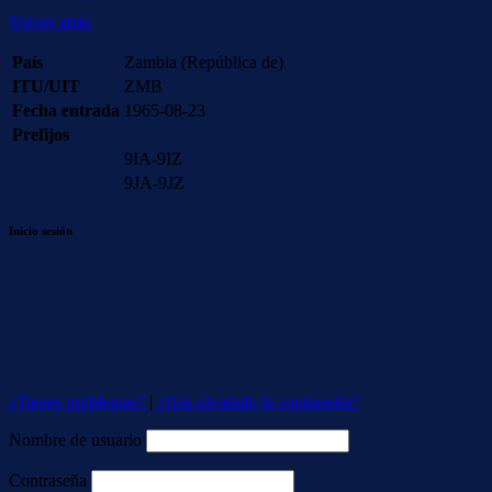
Volver atrás
País
Zambia (República de)
ITU/UIT
ZMB
Fecha entrada
1965-08-23
Prefijos
9IA-9IZ
9JA-9JZ
Inicio sesión
¿Tienes problemas?
|
¿Has olvidado la contraseña?
Nombre de usuario
Contraseña