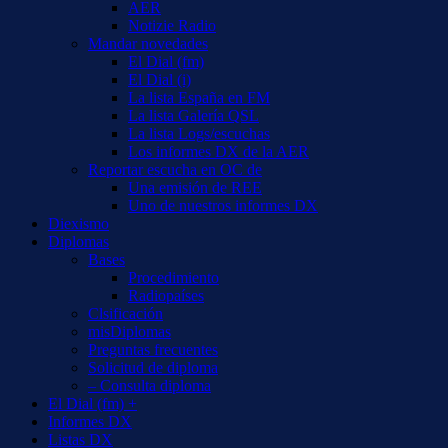
AER
Notizie Radio
Mandar novedades
El Dial (fm)
El Dial (i)
La lista España en FM
La lista Galería QSL
La lista Logs/escuchas
Los informes DX de la AER
Reportar escucha en OC de
Una emisión de REE
Uno de nuestros informes DX
Diexismo
Diplomas
Bases
Procedimiento
Radiopaíses
Clsificación
misDiplomas
Preguntas frecuentes
Solicitud de diploma
– Consulta diploma
El Dial (fm) +
Informes DX
Listas DX