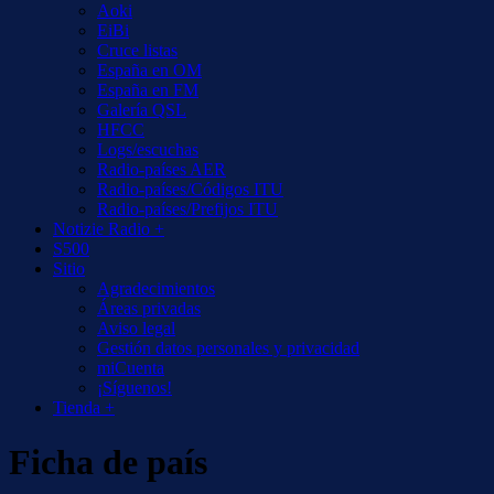
Aoki
EiBi
Cruce listas
España en OM
España en FM
Galería QSL
HFCC
Logs/escuchas
Radio-países AER
Radio-países/Códigos ITU
Radio-países/Prefijos ITU
Notizie Radio +
S500
Sitio
Agradecimientos
Áreas privadas
Aviso legal
Gestión datos personales y privacidad
miCuenta
¡Síguenos!
Tienda +
Ficha de país