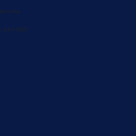
oescucha
ez, EA4-0002