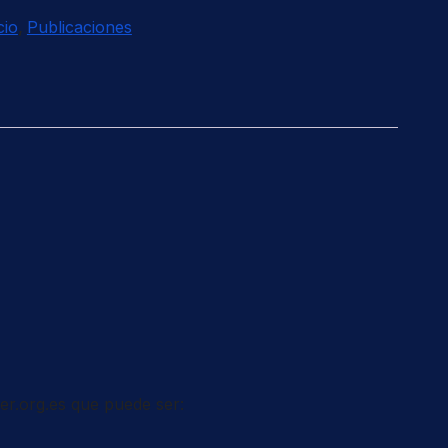
cio
,
Publicaciones
er.org.es que puede ser: