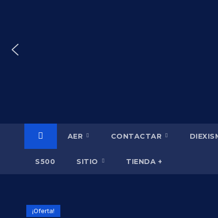
Saltar
al
contenido
AER
CONTACTAR
DIEXI
S500
SITIO
TIENDA +
¡Oferta!