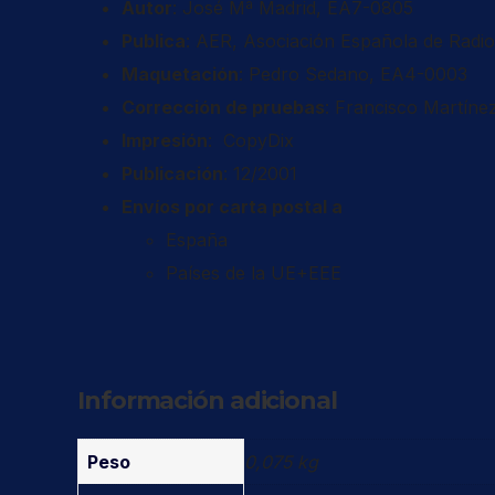
Autor
: José Mª Madrid, EA7-0805
Publica
: AER, Asociación Española de Radi
Maquetación
: Pedro Sedano, EA4-0003
Corrección de pruebas
: Francisco Martín
Impresión
: CopyDix
Publicación
: 12/2001
Envíos por carta postal a
España
Países de la UE+EEE
Información adicional
Peso
0,075 kg