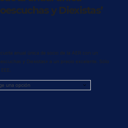
ioescuchas y Diexistas’
 cuota anual única de socio de la AER con un
oescuchas y Diexistas» a un precio excelente. Sólo
 EEE.