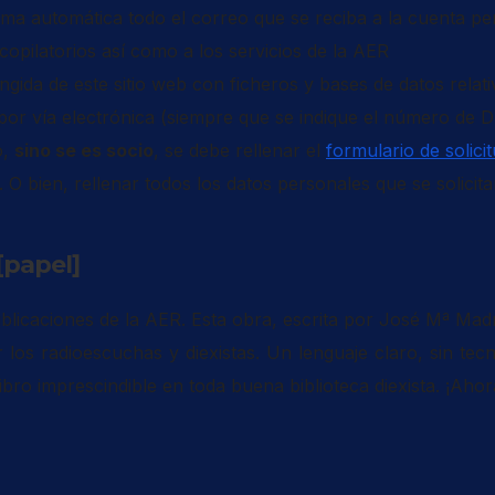
ma automática todo el correo que se reciba a la cuenta per
copilatorios así como a los servicios de la AER
ida de este sitio web con ficheros y bases de datos relativ
o por vía electrónica (siempre que se indique el número de 
o,
sino se es socio
, se debe rellenar el
formulario de solici
. O bien, rellenar todos los datos personales que se solicit
[papel]
publicaciones de la AER. Esta obra, escrita por José Mª Mad
os radioescuchas y diexistas. Un lenguaje claro, sin tec
bro imprescindible en toda buena biblioteca diexista. ¡Aho