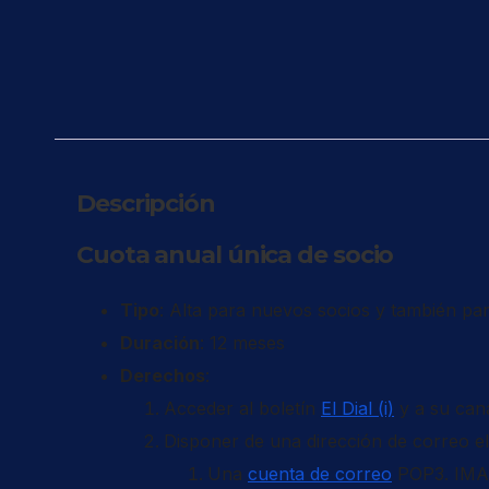
Descripción
Cuota anual única de socio
Tipo
: Alta para nuevos socios y también pa
Duración
: 12 meses
Derechos
:
Acceder al boletín
El Dial (i)
y a su can
Disponer de una dirección de correo el
Una
cuenta de correo
POP3. IMA