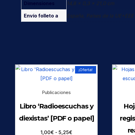
Dimensiones
14,8 × 0,3 × 21,0 cm
Envío folleto a
España, Países de la UE+EEE
¡Oferta!
Publicaciones
Libro ‘Radioescuchas y
Hoj
diexistas’ [PDF o papel]
regi
re
Rango
1,00
€
-
5,25
€