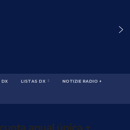
 DX
LISTAS DX
NOTIZIE RADIO +
uota anual única +