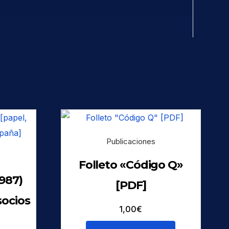
Publicaciones
Folleto «Código Q»
987)
[PDF]
socios
1,00
€