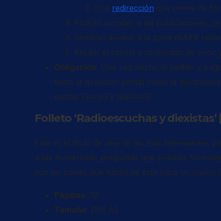
Una
redirección
que remite de for
Podrán acceder a las publicaciones, re
Tendrán acceso a la zona miAER restring
Recibir el carnet y certificado de soci
Obligación
: Una vez hecho el pedido y pag
tanto la dirección postal como la electrónica
postal, correo y teléfono)
Folleto ‘Radioescuchas y diexistas’ 
Este es el título de una de las más interesantes 
a las numerosas preguntas que puedan formular l
son las claves que harán de esta obra un nuevo li
Páginas
: 52
Tamaño
: DIN A5