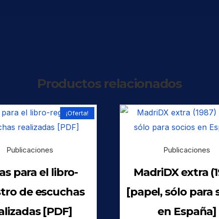
Productos relacionados
¡Oferta!
Publicaciones
Publicaciones
as para el libro-
MadriDX extra (1
stro de escuchas
[papel, sólo para 
alizadas [PDF]
en España]