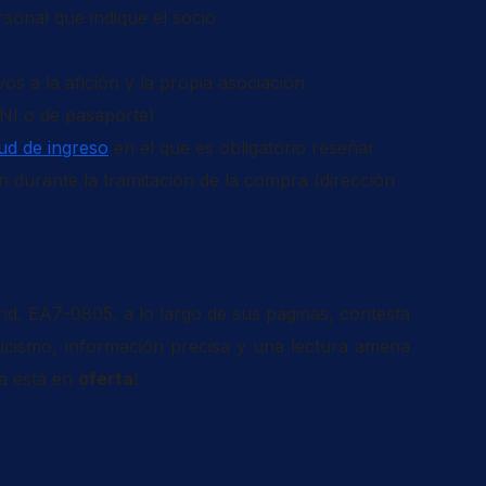
sonal que indique el socio
os a la afición y la propia asociación
DNI o de pasaporte)
tud de ingreso
en el que es obligatorio reseñar
an durante la tramitación de la compra (dirección
rid, EA7-0805, a lo largo de sus páginas, contesta
nicismo, información precisa y una lectura amena
ra está en
oferta
!