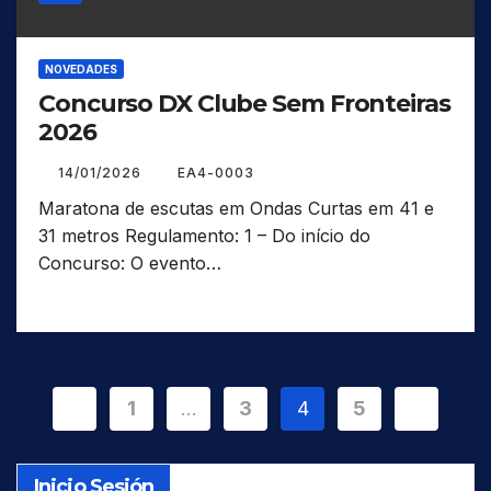
NOVEDADES
Concurso DX Clube Sem Fronteiras
2026
14/01/2026
EA4-0003
Maratona de escutas em Ondas Curtas em 41 e
31 metros Regulamento: 1 – Do início do
Concurso: O evento…
Paginación
1
…
3
4
5
de
Inicio Sesión