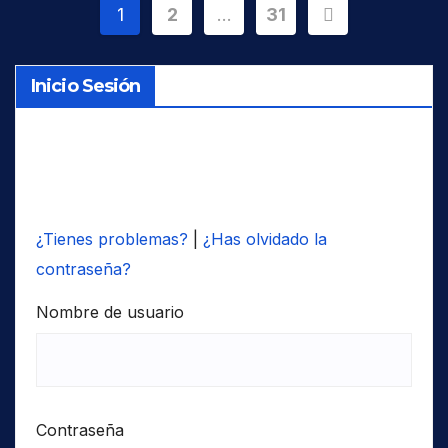
Paginación
1
2
…
31
de
Inicio Sesión
entradas
¿Tienes problemas?
|
¿Has olvidado la
contraseña?
Nombre de usuario
Contraseña