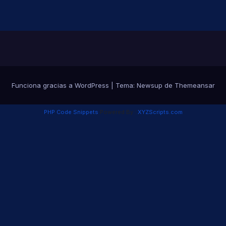
Funciona gracias a WordPress
|
Tema:
Newsup
de
Themeansar
PHP Code Snippets
Powered By :
XYZScripts.com