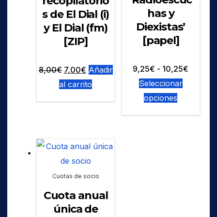
recopilatorio
has y
s de El Dial (i)
Diexistas’
y El Dial (fm)
[papel]
[ZIP]
Rango
9,25
€
-
10,25
€
El
El
8,00
€
7,00
€
Añadir
de
Seleccionar
precio
precio
al carrito
Este
precios
opciones
original
actual
producto
desde
era:
es:
tiene
9,25€
8,00€.
7,00€.
múltiples
hasta
variantes.
10,25€
Las
Cuotas de socio
opciones
Cuota anual
se
única de
pueden