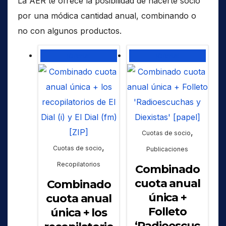
La AER te ofrece la posibilidad de hacerte socio
por una módica cantidad anual, combinando o
no con algunos productos.
¡Oferta!
¡Oferta!
,
Cuotas de socio
,
Cuotas de socio
Publicaciones
Recopilatorios
Combinado
cuota anual
Combinado
única +
cuota anual
Folleto
única + los
‘Radioescuc