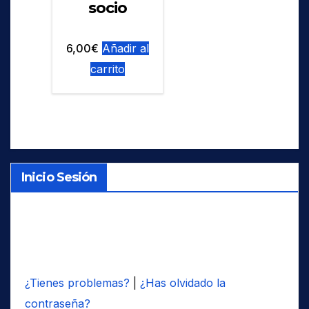
socio
elegir
en
6,00
€
Añadir al
la
carrito
página
de
producto
Inicio Sesión
¿Tienes problemas?
|
¿Has olvidado la
contraseña?