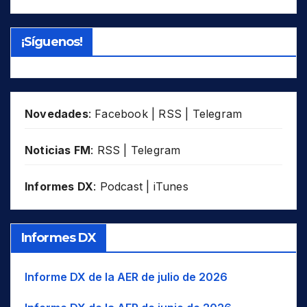
¡Síguenos!
Novedades
:
Facebook
|
RSS
|
Telegram
Noticias FM
:
RSS
|
Telegram
Informes DX
:
Podcast
|
iTunes
Informes DX
Informe DX de la AER de julio de 2026