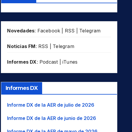
Novedades
:
Facebook
|
RSS
|
Telegram
Noticias FM
:
RSS
|
Telegram
Informes DX
:
Podcast
|
iTunes
Informes DX
Informe DX de la AER de julio de 2026
Informe DX de la AER de junio de 2026
Informe DX de la AER de mayo de 2026