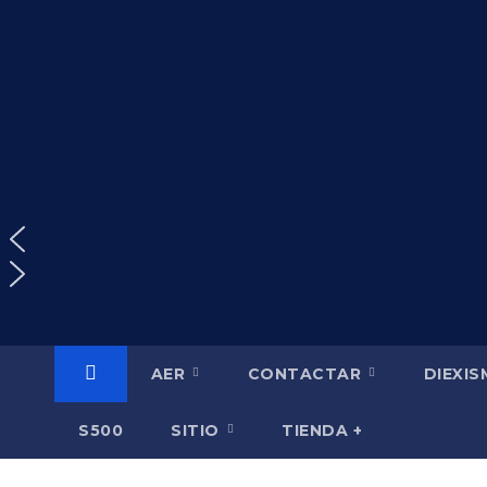
Saltar
al
contenido
AER
CONTACTAR
DIEXI
S500
SITIO
TIENDA +