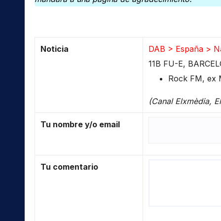
Noticia
DAB > España > N
11B FU-E, BARCE
Rock FM, ex 
(Canal Elxmèdia, E
Tu nombre y/o email
Tu comentario