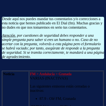
Desde aquí nos puedes mandar tus comentarios y/o correcciones a
esta noticia que hemos publicado en El Dial (fm). Muchas gracias y
no dudes en que nos tomaremos en serio tus comentarios.
Atención
, por cuestiones de seguridad debes responder a una
simple pregunta para saber si eres un humano o no. Caso de no
acertar con la pregunta, volverás a esta página pero el formulario
se habrá vaciado; por tanto, asegúrate de responde a la pregunta
de seguridad. Si se tramita correctamente, te mandará a una página
de agradecimiento.
Noticia
FM > Andalucía > Granada
VARIAS (INACTIVAS)
Las siguientes emisoras están cerradas o
inactivas:
87.9 - Olé FM, Granada