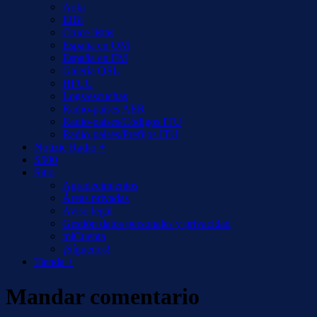
Aoki
EiBi
Cruce listas
España en OM
España en FM
Galería QSL
HFCC
Logs/escuchas
Radio-países AER
Radio-países/Códigos ITU
Radio-países/Prefijos ITU
Notizie Radio +
S500
Sitio
Agradecimientos
Áreas privadas
Aviso legal
Gestión datos personales y privacidad
miCuenta
¡Síguenos!
Tienda +
Mandar comentario