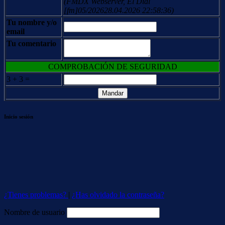
(FMDX Webserver, El Dial
[fm]05/202628.04.2026 22:58:36)
Tu nombre y/o
email
Tu comentario
COMPROBACIÓN DE SEGURIDAD
3 + 3 =
Inicio sesión
¿Tienes problemas?
|
¿Has olvidado la contraseña?
Nombre de usuario