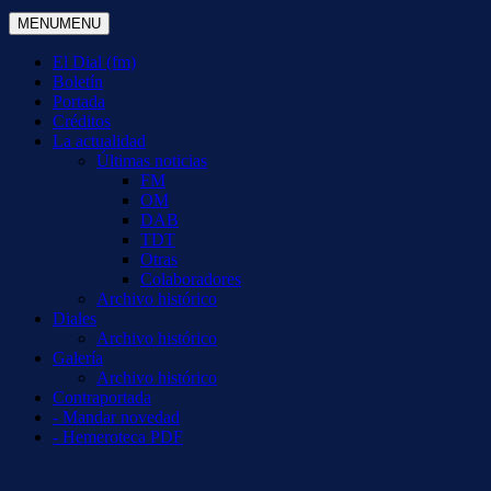
MENU
MENU
El Dial (fm)
Boletín
Portada
Créditos
La actualidad
Últimas noticias
FM
OM
DAB
TDT
Otras
Colaboradores
Archivo histórico
Diales
Archivo histórico
Galería
Archivo histórico
Contraportada
- Mandar novedad
- Hemeroteca PDF