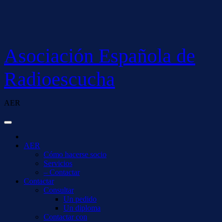
Saltar
al
contenido
Asociación Española de
Radioescucha
AER
AER
Cómo hacerse socio
Servicios
– Contactar
Contactar
Consultar
Un pedido
Un diploma
Contactar con