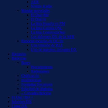
AER
Notizie Radio
Mandar novedades
El Dial (fm)
El Dial (i)
La lista España en FM
La lista Galería QSL
La lista Logs/escuchas
Los informes DX de la AER
Reportar escucha en OC de
Una emisión de REE
Uno de nuestros informes DX
Diexismo
Diplomas
Bases
Procedimiento
Radiopaíses
Clsificación
misDiplomas
Preguntas frecuentes
Solicitud de diploma
– Consulta diploma
El Dial (fm) +
Informes DX
Listas DX