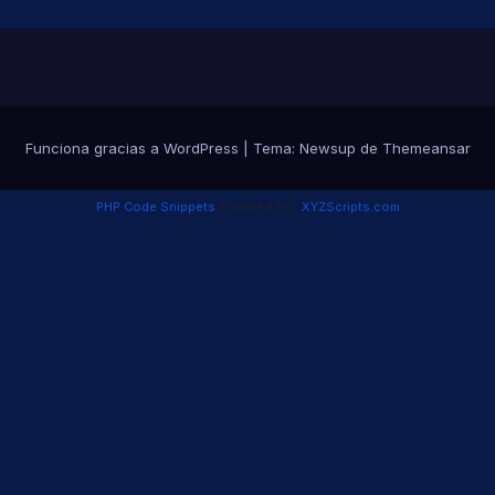
Funciona gracias a WordPress
|
Tema:
Newsup
de
Themeansar
PHP Code Snippets
Powered By :
XYZScripts.com