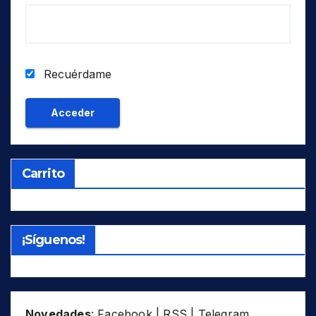
Recuérdame
Carrito
¡Síguenos!
Novedades
:
Facebook
|
RSS
|
Telegram