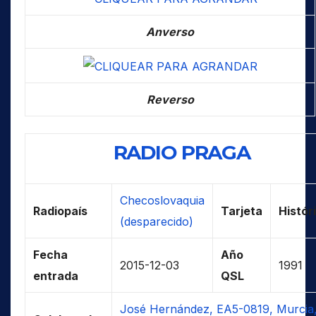
Anverso
Reverso
RADIO PRAGA
Checoslovaquia
Radiopaís
Tarjeta
Histór
(desparecido)
Fecha
Año
2015-12-03
1991
entrada
QSL
José Hernández, EA5-0819, Murcia