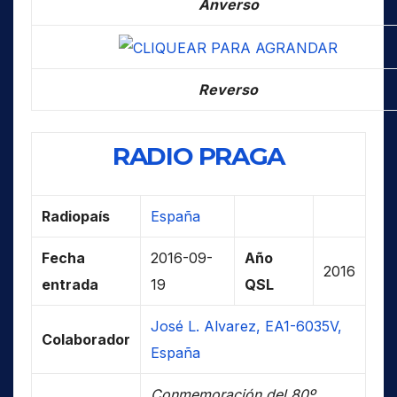
Anverso
Reverso
RADIO PRAGA
Radiopaís
España
Fecha
2016-09-
Año
2016
entrada
19
QSL
José L. Alvarez, EA1-6035V,
Colaborador
España
Conmemoración del 80º