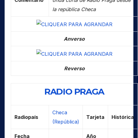
Comentario
onda corta de Radio Praga desde
la república Checa
Anverso
Reverso
RADIO PRAGA
Checa
Radiopaís
Tarjeta
Histórica
(República)
Fecha
Año