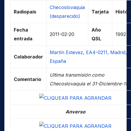
Checoslovaquia
Radiopaís
Tarjeta
Histór
(desparecido)
Fecha
Año
2011-02-20
1992
entrada
QSL
Martín Estevez, EA4-0211, Madrid,
Colaborador
España
Ultima transmisión como
Comentario
Checoslovaquia el 31-Diciembre-199
Anverso