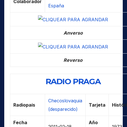
Colaborador
España
Anverso
Reverso
RADIO PRAGA
Checoslovaquia
Radiopaís
Tarjeta
Histór
(desparecido)
Fecha
Año
2011-02-18
1973