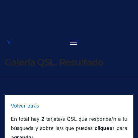
Saltar
al
contenido
Galería QSL. Resultado
Volver atrás
En total hay
2
tarjeta/s QSL que responde/n a tu
búsqueda y sobre la/s que puedes
cliquear
para
agrandar
.