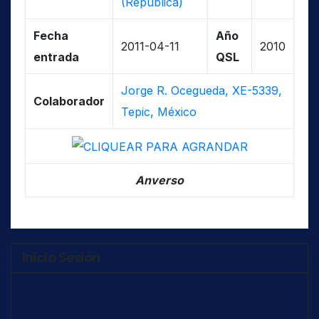
(República)
Fecha
Año
2011-04-11
2010
entrada
QSL
Jorge R. Ocegueda, XE-5339,
Colaborador
Tepic, México
Anverso
Inicio Sesión