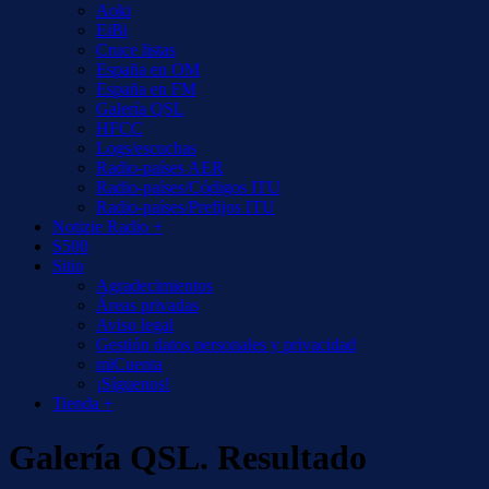
Aoki
EiBi
Cruce listas
España en OM
España en FM
Galería QSL
HFCC
Logs/escuchas
Radio-países AER
Radio-países/Códigos ITU
Radio-países/Prefijos ITU
Notizie Radio +
S500
Sitio
Agradecimientos
Áreas privadas
Aviso legal
Gestión datos personales y privacidad
miCuenta
¡Síguenos!
Tienda +
Galería QSL. Resultado