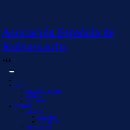
Saltar
al
contenido
Asociación Española de
Radioescucha
AER
AER
Cómo hacerse socio
Servicios
– Contactar
Contactar
Consultar
Un pedido
Un diploma
Contactar con