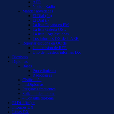
AER
Notizie Radio
Mandar novedades
El Dial (fm)
El Dial (i)
La lista España en FM
La lista Galería QSL
La lista Logs/escuchas
Los informes DX de la AER
Reportar escucha en OC de
Una emisión de REE
Uno de nuestros informes DX
Diexismo
Diplomas
Bases
Procedimiento
Radiopaíses
Clsificación
misDiplomas
Preguntas frecuentes
Solicitud de diploma
– Consulta diploma
El Dial (fm) +
Informes DX
Listas DX