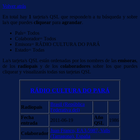
Volver atrás
En total hay
1
tarjeta/s QSL que responde/n a tu búsqueda y sobre
la/s que puedes
cliquear
para
agrandar
.
País= Todos
Colaborador= Todos
Emisora= RÁDIO CULTURA DO PARÁ
Estado= Todas
La/s tarjeta/s QSL están ordenadas por los nombres de las
emisoras
,
de los
radiopaís
y de los
colaboradores
sobre los que puedes
cliquear y visualizarás todas sus tarjetas QSL
RÁDIO CULTURA DO PARÁ
Brasil (República
Radiopaís
Federativa del)
Fecha
Año
2011-06-19
1986
entrada
QSL
Juan Franco, EA3-5987, Valls
Colaborador
(Tarragona), España