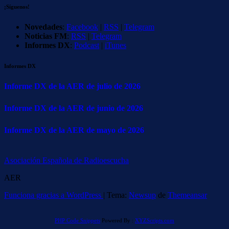
¡Síguenos!
Novedades
:
Facebook
|
RSS
|
Telegram
Noticias FM
:
RSS
|
Telegram
Informes DX
:
Podcast
|
iTunes
Informes DX
Informe DX de la AER de julio de 2026
Informe DX de la AER de junio de 2026
Informe DX de la AER de mayo de 2026
Asociación Española de Radioescucha
AER
Funciona gracias a WordPress
|
Tema:
Newsup
de
Themeansar
PHP Code Snippets
Powered By :
XYZScripts.com