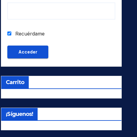
Recuérdame
Carrito
¡Síguenos!