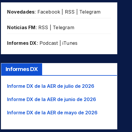
Novedades
:
Facebook
|
RSS
|
Telegram
Noticias FM
:
RSS
|
Telegram
Informes DX
:
Podcast
|
iTunes
Informes DX
Informe DX de la AER de julio de 2026
Informe DX de la AER de junio de 2026
Informe DX de la AER de mayo de 2026