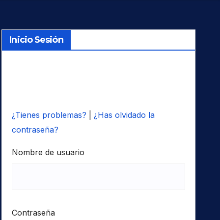
Inicio Sesión
¿Tienes problemas?
|
¿Has olvidado la
contraseña?
Nombre de usuario
Contraseña