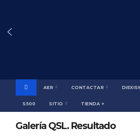
Saltar
al
contenido
AER
CONTACTAR
DIEXI
S500
SITIO
TIENDA +
Galería QSL. Resultado