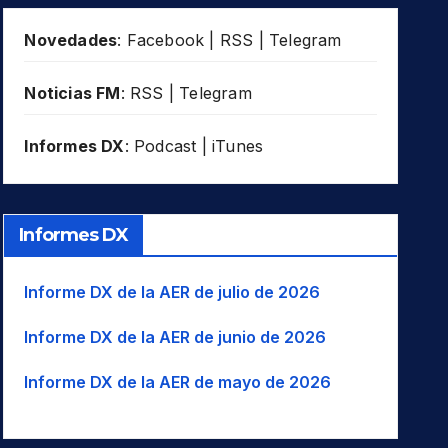
Novedades
:
Facebook
|
RSS
|
Telegram
Noticias FM
:
RSS
|
Telegram
Informes DX
:
Podcast
|
iTunes
Informes DX
Informe DX de la AER de julio de 2026
Informe DX de la AER de junio de 2026
Informe DX de la AER de mayo de 2026