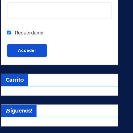
Recuérdame
Carrito
¡Síguenos!