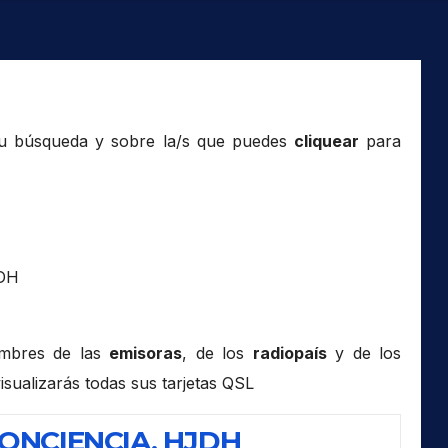
tu búsqueda y sobre la/s que puedes
cliquear
para
JDH
ombres de las
emisoras
, de los
radiopaís
y de los
isualizarás todas sus tarjetas QSL
CONCIENCIA, HJDH