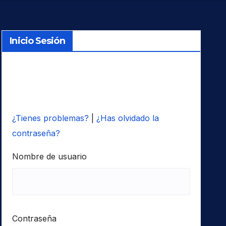
Inicio Sesión
¿Tienes problemas?
|
¿Has olvidado la
contraseña?
Nombre de usuario
Contraseña