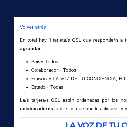
Volver atrás
En total hay
1
tarjeta/s QSL que responde/n a 
agrandar
.
País= Todos
Colaborador= Todos
Emisora= LA VOZ DE TU CONCIENCIA, H
Estado= Todas
La/s tarjeta/s QSL están ordenadas por los n
colaboradores
sobre los que puedes cliquear y v
LA VOZ DE TU 