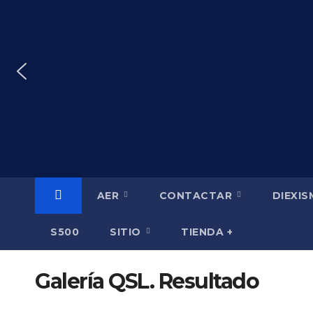
Saltar
al
contenido
AER
CONTACTAR
DIEXI
S500
SITIO
TIENDA +
Galería QSL. Resultado