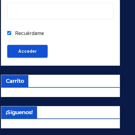
Recuérdame
Carrito
¡Síguenos!