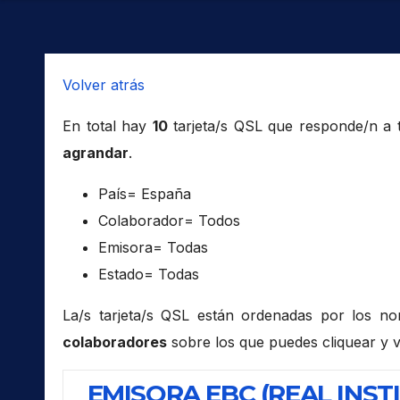
Volver atrás
En total hay
10
tarjeta/s QSL que responde/n a
agrandar
.
País= España
Colaborador= Todos
Emisora= Todas
Estado= Todas
La/s tarjeta/s QSL están ordenadas por los n
colaboradores
sobre los que puedes cliquear y v
EMISORA EBC (REAL INS