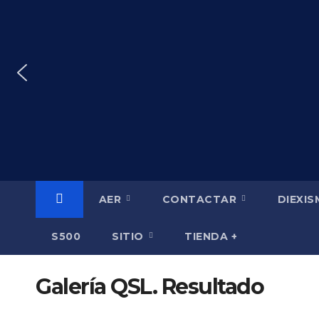
Saltar
al
contenido
AER
CONTACTAR
DIEXI
S500
SITIO
TIENDA +
Galería QSL. Resultado