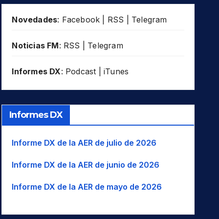
Novedades
:
Facebook
|
RSS
|
Telegram
Noticias FM
:
RSS
|
Telegram
Informes DX
:
Podcast
|
iTunes
Informes DX
Informe DX de la AER de julio de 2026
Informe DX de la AER de junio de 2026
Informe DX de la AER de mayo de 2026