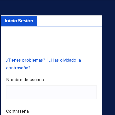
Inicio Sesión
¿Tienes problemas?
|
¿Has olvidado la
contraseña?
Nombre de usuario
Contraseña