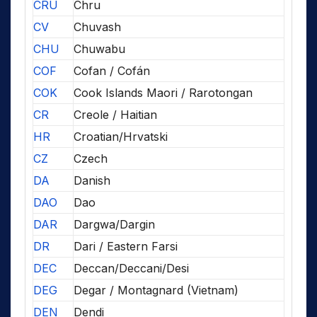
CRU
Chru
CV
Chuvash
CHU
Chuwabu
COF
Cofan / Cofán
COK
Cook Islands Maori / Rarotongan
CR
Creole / Haitian
HR
Croatian/Hrvatski
CZ
Czech
DA
Danish
DAO
Dao
DAR
Dargwa/Dargin
DR
Dari / Eastern Farsi
DEC
Deccan/Deccani/Desi
DEG
Degar / Montagnard (Vietnam)
DEN
Dendi