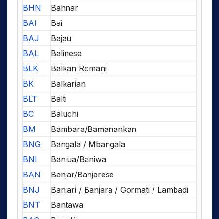
BHN
Bahnar
BAI
Bai
BAJ
Bajau
BAL
Balinese
BLK
Balkan Romani
BK
Balkarian
BLT
Balti
BC
Baluchi
BM
Bambara/Bamanankan
BNG
Bangala / Mbangala
BNI
Baniua/Baniwa
BAN
Banjar/Banjarese
BNJ
Banjari / Banjara / Gormati / Lambadi
BNT
Bantawa