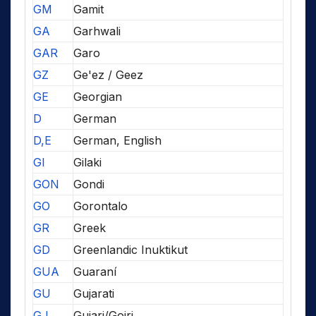
GM
Gamit
GA
Garhwali
GAR
Garo
GZ
Ge'ez / Geez
GE
Georgian
D
German
D,E
German, English
GI
Gilaki
GON
Gondi
GO
Gorontalo
GR
Greek
GD
Greenlandic Inuktikut
GUA
Guaraní
GU
Gujarati
GJ
Gujari/Gojri