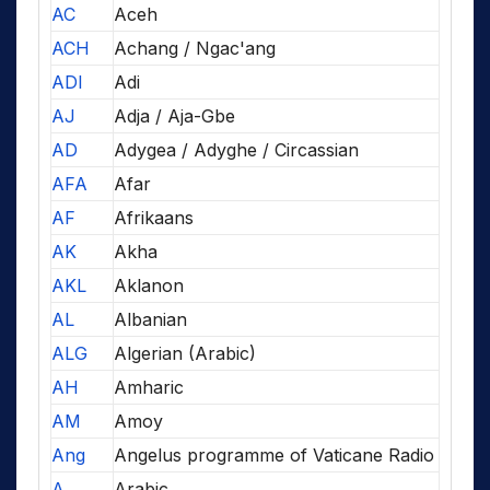
AC
Aceh
ACH
Achang / Ngac'ang
ADI
Adi
AJ
Adja / Aja-Gbe
AD
Adygea / Adyghe / Circassian
AFA
Afar
AF
Afrikaans
AK
Akha
AKL
Aklanon
AL
Albanian
ALG
Algerian (Arabic)
AH
Amharic
AM
Amoy
Ang
Angelus programme of Vaticane Radio
A
Arabic