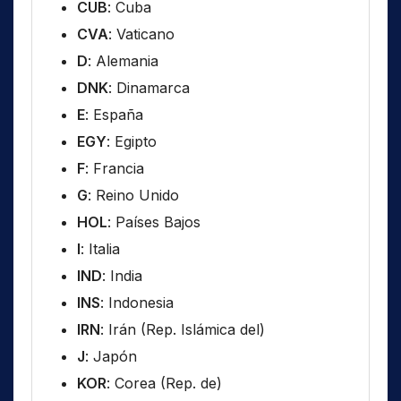
CUB
: Cuba
CVA
: Vaticano
D
: Alemania
DNK
: Dinamarca
E
: España
EGY
: Egipto
F
: Francia
G
: Reino Unido
HOL
: Países Bajos
I
: Italia
IND
: India
INS
: Indonesia
IRN
: Irán (Rep. Islámica del)
J
: Japón
KOR
: Corea (Rep. de)