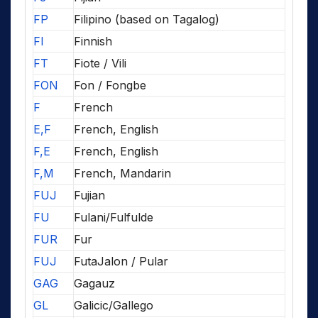
FP
Filipino (based on Tagalog)
FI
Finnish
FT
Fiote / Vili
FON
Fon / Fongbe
F
French
E,F
French, English
F,E
French, English
F,M
French, Mandarin
FUJ
Fujian
FU
Fulani/Fulfulde
FUR
Fur
FUJ
FutaJalon / Pular
GAG
Gagauz
GL
Galicic/Gallego