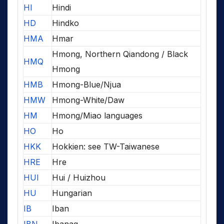
HI
Hindi
HD
Hindko
HMA
Hmar
Hmong, Northern Qiandong / Black
HMQ
Hmong
HMB
Hmong-Blue/Njua
HMW
Hmong-White/Daw
HM
Hmong/Miao languages
HO
Ho
HKK
Hokkien: see TW-Taiwanese
HRE
Hre
HUI
Hui / Huizhou
HU
Hungarian
IB
Iban