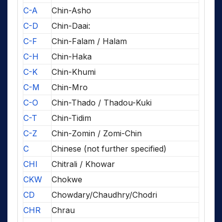
C-A
Chin-Asho
C-D
Chin-Daai:
C-F
Chin-Falam / Halam
C-H
Chin-Haka
C-K
Chin-Khumi
C-M
Chin-Mro
C-O
Chin-Thado / Thadou-Kuki
C-T
Chin-Tidim
C-Z
Chin-Zomin / Zomi-Chin
C
Chinese (not further specified)
CHI
Chitrali / Khowar
CKW
Chokwe
CD
Chowdary/Chaudhry/Chodri
CHR
Chrau