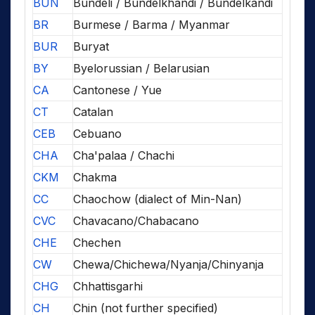
BUN
Bundeli / Bundelkhandi / Bundelkandi
BR
Burmese / Barma / Myanmar
BUR
Buryat
BY
Byelorussian / Belarusian
CA
Cantonese / Yue
CT
Catalan
CEB
Cebuano
CHA
Cha'palaa / Chachi
CKM
Chakma
CC
Chaochow (dialect of Min-Nan)
CVC
Chavacano/Chabacano
CHE
Chechen
CW
Chewa/Chichewa/Nyanja/Chinyanja
CHG
Chhattisgarhi
CH
Chin (not further specified)