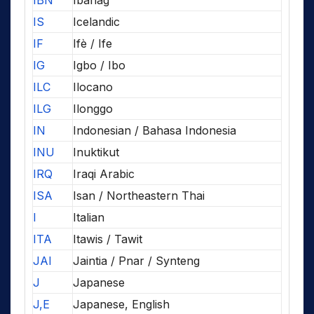
IBN
Ibanag
IS
Icelandic
IF
Ifè / Ife
IG
Igbo / Ibo
ILC
Ilocano
ILG
Ilonggo
IN
Indonesian / Bahasa Indonesia
INU
Inuktikut
IRQ
Iraqi Arabic
ISA
Isan / Northeastern Thai
I
Italian
ITA
Itawis / Tawit
JAI
Jaintia / Pnar / Synteng
J
Japanese
J,E
Japanese, English