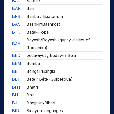
BAO
Baoulé
BAR
Bari
BRB
Bariba / Baatonum
BAS
Bashkir/Bashkort
BTK
Batak-Toba
Bayash/Boyash (gypsy dialect of
BAY
Romanian)
BED
bedawiyet / Bedawi / Beja
BEM
Bemba
BE
Bengali/Bangla
BET
Bete / Bété (Guiberoua)
BHT
Bhatri
BH
Bhili
BJ
Bhojpuri/Bihari
BID
Bidayuh languages