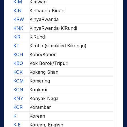
KIM
Kimwani
KIN
Kinnauri / Kinori
KRW
KinyaRwanda
KNK
KinyaRwanda-KiRundi
KiR
KiRundi
KT
Kituba (simplified Kikongo)
KOH
Koho/Kohor
KBO
Kok Borok/Tripuri
KOK
Kokang Shan
KOM
Komering
KON
Konkani
KNY
Konyak Naga
KOR
Korambar
K
Korean
K,E
Korean, English