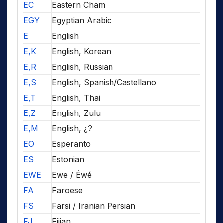
EC
Eastern Cham
EGY
Egyptian Arabic
E
English
E,K
English, Korean
E,R
English, Russian
E,S
English, Spanish/Castellano
E,T
English, Thai
E,Z
English, Zulu
E,M
English, ¿?
EO
Esperanto
ES
Estonian
EWE
Ewe / Éwé
FA
Faroese
FS
Farsi / Iranian Persian
FJ
Fijian