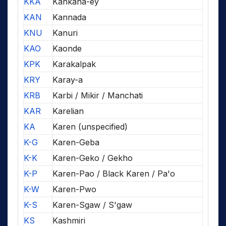
KKA
Kankana-ey
KAN
Kannada
KNU
Kanuri
KAO
Kaonde
KPK
Karakalpak
KRY
Karay-a
KRB
Karbi / Mikir / Manchati
KAR
Karelian
KA
Karen (unspecified)
K-G
Karen-Geba
K-K
Karen-Geko / Gekho
K-P
Karen-Pao / Black Karen / Pa'o
K-W
Karen-Pwo
K-S
Karen-Sgaw / S'gaw
KS
Kashmiri