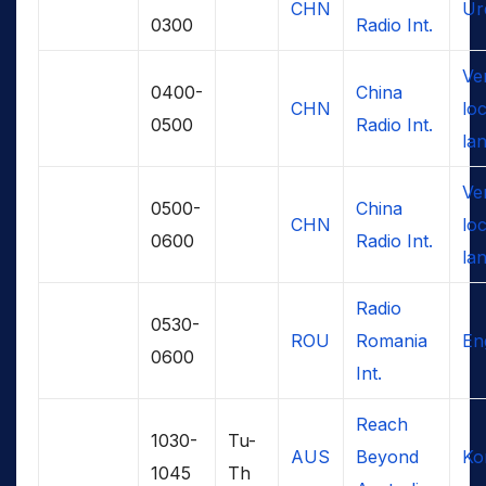
CHN
Ur
0300
Radio Int.
Ve
0400-
China
CHN
loc
0500
Radio Int.
la
Ve
0500-
China
CHN
loc
0600
Radio Int.
la
Radio
0530-
ROU
Romania
En
0600
Int.
Reach
1030-
Tu-
AUS
Beyond
Ko
1045
Th