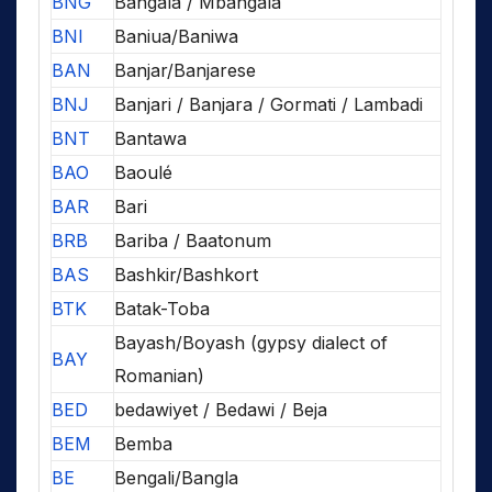
BNG
Bangala / Mbangala
BNI
Baniua/Baniwa
BAN
Banjar/Banjarese
BNJ
Banjari / Banjara / Gormati / Lambadi
BNT
Bantawa
BAO
Baoulé
BAR
Bari
BRB
Bariba / Baatonum
BAS
Bashkir/Bashkort
BTK
Batak-Toba
Bayash/Boyash (gypsy dialect of
BAY
Romanian)
BED
bedawiyet / Bedawi / Beja
BEM
Bemba
BE
Bengali/Bangla