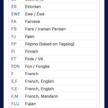
ES
Estonian
EWE
Ewe / Éwé
FA
Faroese
FS
Farsi / Iranian Persian
FJ
Fijian
FP
Filipino (based on Tagalog)
FI
Finnish
FT
Fiote / Vili
FON
Fon / Fongbe
F
French
E,F
French, English
F,E
French, English
F,M
French, Mandarin
FUJ
Fujian