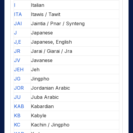
I
Italian
ITA
Itawis / Tawit
JAI
Jaintia / Pnar / Synteng
J
Japanese
J,E
Japanese, English
JR
Jarai / Giarai / Jra
JV
Javanese
JEH
Jeh
JG
Jingpho
JOR
Jordanian Arabic
JU
Juba Arabic
KAB
Kabardian
KB
Kabyle
KC
Kachin / Jingpho