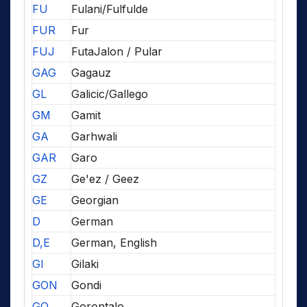
FU
Fulani/Fulfulde
FUR
Fur
FUJ
FutaJalon / Pular
GAG
Gagauz
GL
Galicic/Gallego
GM
Gamit
GA
Garhwali
GAR
Garo
GZ
Ge'ez / Geez
GE
Georgian
D
German
D,E
German, English
GI
Gilaki
GON
Gondi
GO
Gorontalo