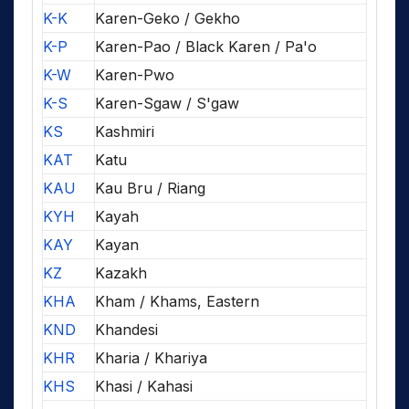
K-K
Karen-Geko / Gekho
K-P
Karen-Pao / Black Karen / Pa'o
K-W
Karen-Pwo
K-S
Karen-Sgaw / S'gaw
KS
Kashmiri
KAT
Katu
KAU
Kau Bru / Riang
KYH
Kayah
KAY
Kayan
KZ
Kazakh
KHA
Kham / Khams, Eastern
KND
Khandesi
KHR
Kharia / Khariya
KHS
Khasi / Kahasi