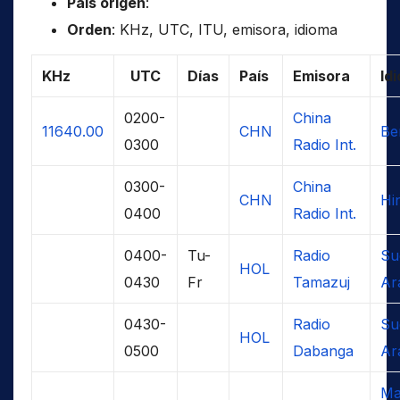
País origen
:
Orden
: KHz, UTC, ITU, emisora, idioma
KHz
UTC
Días
País
Emisora
Id
0200-
China
11640.00
CHN
Be
0300
Radio Int.
0300-
China
CHN
Hi
0400
Radio Int.
0400-
Tu-
Radio
Su
HOL
0430
Fr
Tamazuj
Ar
0430-
Radio
Su
HOL
0500
Dabanga
Ar
Ma