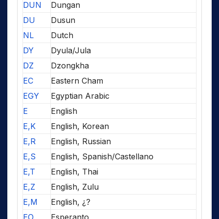
DUN
Dungan
DU
Dusun
NL
Dutch
DY
Dyula/Jula
DZ
Dzongkha
EC
Eastern Cham
EGY
Egyptian Arabic
E
English
E,K
English, Korean
E,R
English, Russian
E,S
English, Spanish/Castellano
E,T
English, Thai
E,Z
English, Zulu
E,M
English, ¿?
EO
Esperanto