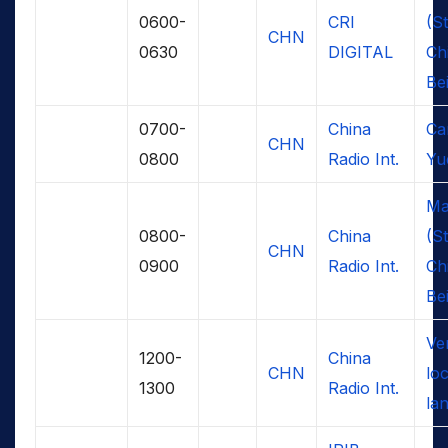
0600-
CRI
(S
CHN
0630
DIGITAL
Ch
Bei
0700-
China
Ca
CHN
0800
Radio Int.
Yu
Ma
0800-
China
(S
CHN
0900
Radio Int.
Ch
Bei
Ve
1200-
China
CHN
loc
1300
Radio Int.
la