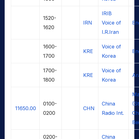
IRIB
1520-
IRN
Voice of
En
1620
I.R.Iran
1600-
Voice of
KRE
En
1700
Korea
1700-
Voice of
KRE
Ar
1800
Korea
Ma
0100-
China
(S
11650.00
CHN
0200
Radio Int.
Ch
Bei
0200-
China