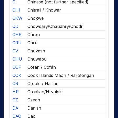
C
Chinese (not further specified)
CHI
Chitrali / Khowar
CKW
Chokwe
CD
Chowdary/Chaudhry/Chodri
CHR
Chrau
CRU
Chru
CV
Chuvash
CHU
Chuwabu
COF
Cofan / Cofán
COK
Cook Islands Maori / Rarotongan
CR
Creole / Haitian
HR
Croatian/Hrvatski
CZ
Czech
DA
Danish
DAO
Dao