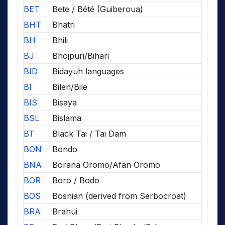
BET
Bete / Bété (Guiberoua)
BHT
Bhatri
BH
Bhili
BJ
Bhojpuri/Bihari
BID
Bidayuh languages
BI
Bilen/Bile
BIS
Bisaya
BSL
Bislama
BT
Black Tai / Tai Dam
BON
Bondo
BNA
Borana Oromo/Afan Oromo
BOR
Boro / Bodo
BOS
Bosnian (derived from Serbocroat)
BRA
Brahui