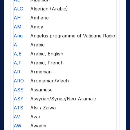
ALG
Algerian (Arabic)
AH
Amharic
AM
Amoy
Ang
Angelus programme of Vaticane Radio
A
Arabic
A,E
Arabic, English
A,F
Arabic, French
AR
Armenian
ARO
Aromanian/Vlach
ASS
Assamese
ASY
Assyrian/Syriac/Neo-Aramaic
ATS
Atsi / Zaiwa
AV
Avar
AW
Awadhi