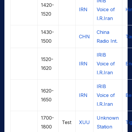
IRIB
1420-
IRN
Voice of
Hi
1520
I.R.Iran
1430-
China
CHN
Ta
1500
Radio Int.
IRIB
1520-
IRN
Voice of
En
1620
I.R.Iran
IRIB
1620-
IRN
Voice of
Be
1650
I.R.Iran
1700-
Unknown
Test
XUU
Ti
1800
Station