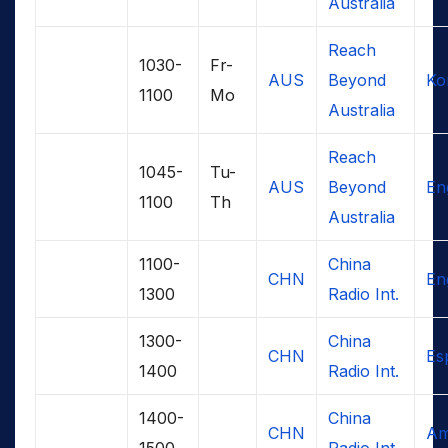
Australia
Reach
1030-
Fr-
AUS
Beyond
Ko
1100
Mo
Australia
Reach
1045-
Tu-
AUS
Beyond
En
1100
Th
Australia
1100-
China
CHN
En
1300
Radio Int.
1300-
China
CHN
Es
1400
Radio Int.
1400-
China
CHN
A
1500
Radio Int.