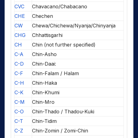
CVC
Chavacano/Chabacano
CHE
Chechen
CW
Chewa/Chichewa/Nyanja/Chinyanja
CHG
Chhattisgarhi
CH
Chin (not further specified)
C-A
Chin-Asho
C-D
Chin-Daai:
C-F
Chin-Falam / Halam
C-H
Chin-Haka
C-K
Chin-Khumi
C-M
Chin-Mro
C-O
Chin-Thado / Thadou-Kuki
C-T
Chin-Tidim
C-Z
Chin-Zomin / Zomi-Chin