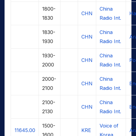
1800-
China
CHN
Ha
1830
Radio Int.
1830-
China
CHN
Ar
1930
Radio Int.
1930-
China
CHN
Po
2000
Radio Int.
2000-
China
CHN
En
2100
Radio Int.
2100-
China
CHN
En
2130
Radio Int.
1500-
Voice of
11645.00
KRE
Ar
1600
Korea