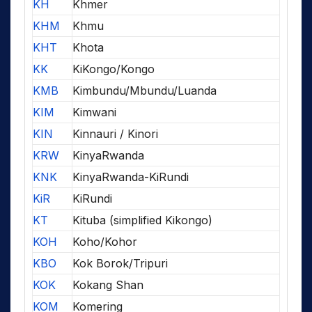
KH
Khmer
KHM
Khmu
KHT
Khota
KK
KiKongo/Kongo
KMB
Kimbundu/Mbundu/Luanda
KIM
Kimwani
KIN
Kinnauri / Kinori
KRW
KinyaRwanda
KNK
KinyaRwanda-KiRundi
KiR
KiRundi
KT
Kituba (simplified Kikongo)
KOH
Koho/Kohor
KBO
Kok Borok/Tripuri
KOK
Kokang Shan
KOM
Komering