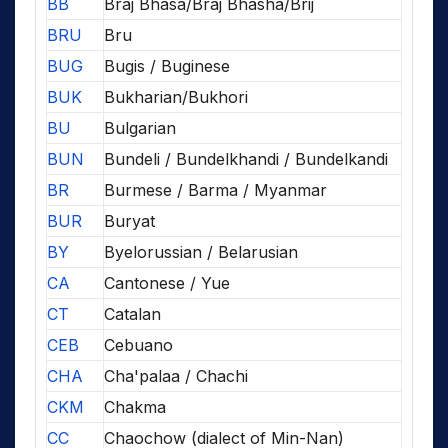
BB
Braj Bhasa/Braj Bhasha/Brij
BRU
Bru
BUG
Bugis / Buginese
BUK
Bukharian/Bukhori
BU
Bulgarian
BUN
Bundeli / Bundelkhandi / Bundelkandi
BR
Burmese / Barma / Myanmar
BUR
Buryat
BY
Byelorussian / Belarusian
CA
Cantonese / Yue
CT
Catalan
CEB
Cebuano
CHA
Cha'palaa / Chachi
CKM
Chakma
CC
Chaochow (dialect of Min-Nan)