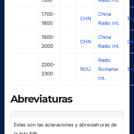
1700-
China
CHN
Es
1800
Radio Int.
1800-
China
CHN
Ge
2000
Radio Int.
Radio
2200-
ROU
Romania
En
2300
Int.
Abreviaturas
Estas son las aclaraciones y abreviatruras de
la lista EiBi