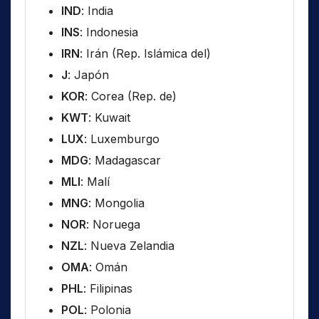
IND
: India
INS
: Indonesia
IRN
: Irán (Rep. Islámica del)
J
: Japón
KOR
: Corea (Rep. de)
KWT
: Kuwait
LUX
: Luxemburgo
MDG
: Madagascar
MLI
: Malí
MNG
: Mongolia
NOR
: Noruega
NZL
: Nueva Zelandia
OMA
: Omán
PHL
: Filipinas
POL
: Polonia