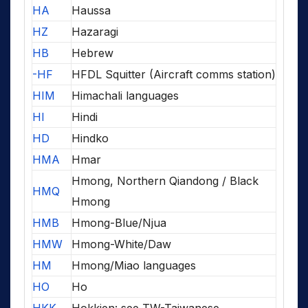
HA
Haussa
HZ
Hazaragi
HB
Hebrew
-HF
HFDL Squitter (Aircraft comms station)
HIM
Himachali languages
HI
Hindi
HD
Hindko
HMA
Hmar
Hmong, Northern Qiandong / Black
HMQ
Hmong
HMB
Hmong-Blue/Njua
HMW
Hmong-White/Daw
HM
Hmong/Miao languages
HO
Ho