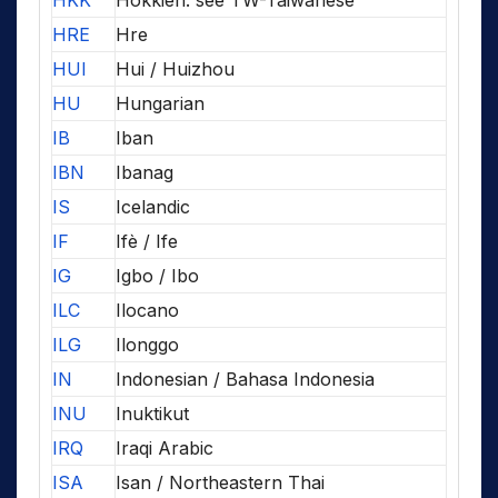
HKK
Hokkien: see TW-Taiwanese
HRE
Hre
HUI
Hui / Huizhou
HU
Hungarian
IB
Iban
IBN
Ibanag
IS
Icelandic
IF
Ifè / Ife
IG
Igbo / Ibo
ILC
Ilocano
ILG
Ilonggo
IN
Indonesian / Bahasa Indonesia
INU
Inuktikut
IRQ
Iraqi Arabic
ISA
Isan / Northeastern Thai