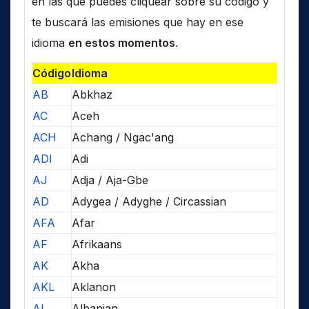
en las que puedes cliquear sobre su código y
te buscará las emisiones que hay en ese
idioma
en estos momentos
.
Código
Idioma
AB
Abkhaz
AC
Aceh
ACH
Achang / Ngac'ang
ADI
Adi
AJ
Adja / Aja-Gbe
AD
Adygea / Adyghe / Circassian
AFA
Afar
AF
Afrikaans
AK
Akha
AKL
Aklanon
AL
Albanian