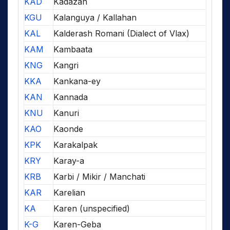
KAD
Kadazan
KGU
Kalanguya / Kallahan
KAL
Kalderash Romani (Dialect of Vlax)
KAM
Kambaata
KNG
Kangri
KKA
Kankana-ey
KAN
Kannada
KNU
Kanuri
KAO
Kaonde
KPK
Karakalpak
KRY
Karay-a
KRB
Karbi / Mikir / Manchati
KAR
Karelian
KA
Karen (unspecified)
K-G
Karen-Geba