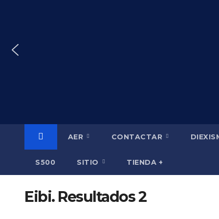
Saltar
al
contenido
AER
CONTACTAR
DIEXI
S500
SITIO
TIENDA +
Eibi. Resultados 2