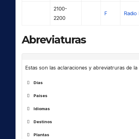
2100-
F
Radio 
2200
Abreviaturas
Estas son las aclaraciones y abreviatruras de la l
Días
Países
ALG
Idiomas
ARM
Destinos
ARS
Af
África
AUS
Plantas