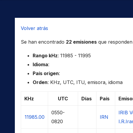
Volver atrás
Se han encontrado
22 emisiones
que responden a 
Rango kHz
: 11985 - 11995
Idioma
:
País origen
:
Orden
: KHz, UTC, ITU, emisora, idioma
KHz
UTC
Días
País
Emiso
0550-
IRIB V
11985.00
IRN
0820
I.R.Ira