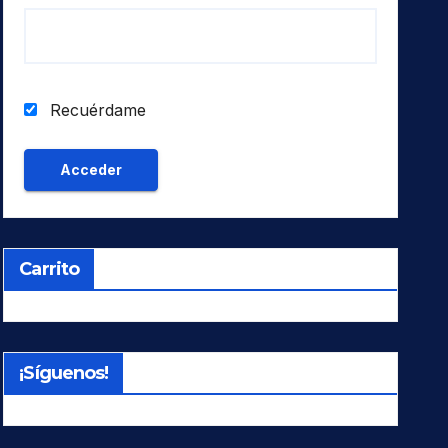
Recuérdame
Carrito
¡Síguenos!