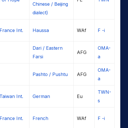
Chinese / Beijing
dialect)
France Int.
Haussa
WAf
F -i
Dari / Eastern
OMA-
AFG
Farsi
a
OMA-
Pashto / Pushtu
AFG
a
TWN-
Taiwan Int.
German
Eu
s
France Int.
French
WAf
F -i