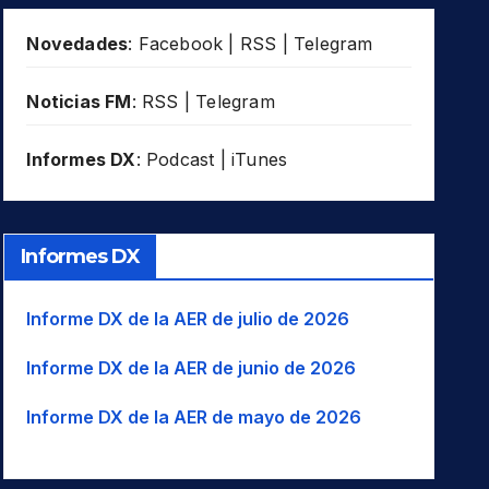
Novedades
:
Facebook
|
RSS
|
Telegram
Noticias FM
:
RSS
|
Telegram
Informes DX
:
Podcast
|
iTunes
Informes DX
Informe DX de la AER de julio de 2026
Informe DX de la AER de junio de 2026
Informe DX de la AER de mayo de 2026