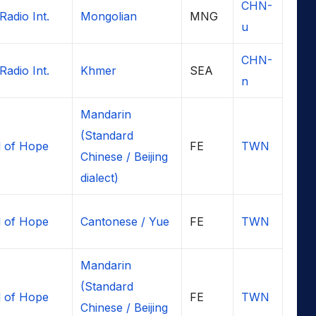
CHN-
Radio Int.
Mongolian
MNG
u
CHN-
Radio Int.
Khmer
SEA
n
Mandarin
(Standard
 of Hope
FE
TWN
Chinese / Beijing
dialect)
 of Hope
Cantonese / Yue
FE
TWN
Mandarin
(Standard
 of Hope
FE
TWN
Chinese / Beijing