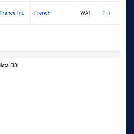
France Int.
French
WAf
F -i
ista EiBi