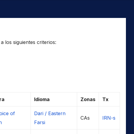
los siguientes criterios:
ra
Idioma
Zonas
Tx
oice of
Dari / Eastern
CAs
IRN-s
n
Farsi