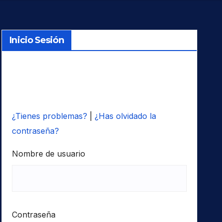
Inicio Sesión
¿Tienes problemas?
|
¿Has olvidado la
contraseña?
Nombre de usuario
Contraseña