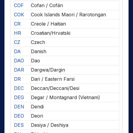
COF
Cofan / Cofán
COK
Cook Islands Maori / Rarotongan
CR
Creole / Haitian
HR
Croatian/Hrvatski
CZ
Czech
DA
Danish
DAO
Dao
DAR
Dargwa/Dargin
DR
Dari / Eastern Farsi
DEC
Deccan/Deccani/Desi
DEG
Degar / Montagnard (Vietnam)
DEN
Dendi
DEO
Deori
DES
Desiya / Deshiya