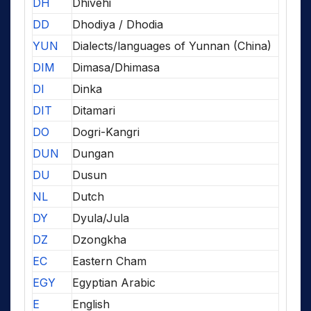
DH
Dhivehi
DD
Dhodiya / Dhodia
YUN
Dialects/languages of Yunnan (China)
DIM
Dimasa/Dhimasa
DI
Dinka
DIT
Ditamari
DO
Dogri-Kangri
DUN
Dungan
DU
Dusun
NL
Dutch
DY
Dyula/Jula
DZ
Dzongkha
EC
Eastern Cham
EGY
Egyptian Arabic
E
English