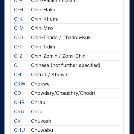
C-F
Chin-Falam / Halam
C-H
Chin-Haka
C-K
Chin-Khumi
C-M
Chin-Mro
C-O
Chin-Thado / Thadou-Kuki
C-T
Chin-Tidim
C-Z
Chin-Zomin / Zomi-Chin
C
Chinese (not further specified)
CHI
Chitrali / Khowar
CKW
Chokwe
CD
Chowdary/Chaudhry/Chodri
CHR
Chrau
CRU
Chru
CV
Chuvash
CHU
Chuwabu