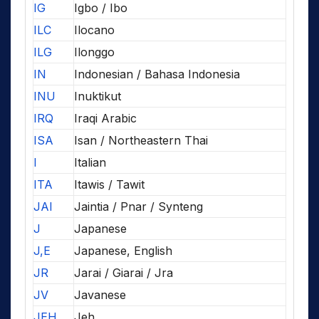
IG
Igbo / Ibo
ILC
Ilocano
ILG
Ilonggo
IN
Indonesian / Bahasa Indonesia
INU
Inuktikut
IRQ
Iraqi Arabic
ISA
Isan / Northeastern Thai
I
Italian
ITA
Itawis / Tawit
JAI
Jaintia / Pnar / Synteng
J
Japanese
J,E
Japanese, English
JR
Jarai / Giarai / Jra
JV
Javanese
JEH
Jeh