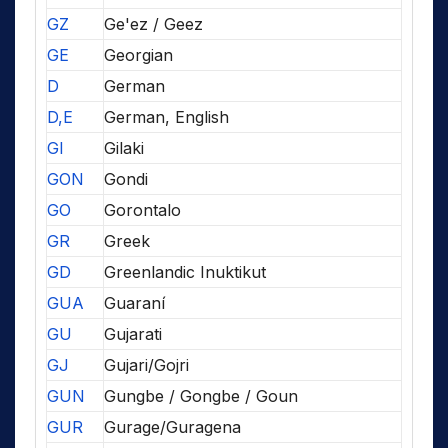
GZ
Ge'ez / Geez
GE
Georgian
D
German
D,E
German, English
GI
Gilaki
GON
Gondi
GO
Gorontalo
GR
Greek
GD
Greenlandic Inuktikut
GUA
Guaraní
GU
Gujarati
GJ
Gujari/Gojri
GUN
Gungbe / Gongbe / Goun
GUR
Gurage/Guragena