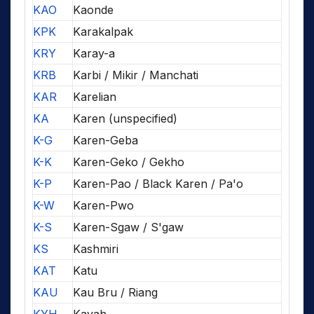
KAO
Kaonde
KPK
Karakalpak
KRY
Karay-a
KRB
Karbi / Mikir / Manchati
KAR
Karelian
KA
Karen (unspecified)
K-G
Karen-Geba
K-K
Karen-Geko / Gekho
K-P
Karen-Pao / Black Karen / Pa'o
K-W
Karen-Pwo
K-S
Karen-Sgaw / S'gaw
KS
Kashmiri
KAT
Katu
KAU
Kau Bru / Riang