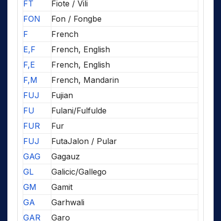
FT
Fiote / Vili
FON
Fon / Fongbe
F
French
E,F
French, English
F,E
French, English
F,M
French, Mandarin
FUJ
Fujian
FU
Fulani/Fulfulde
FUR
Fur
FUJ
FutaJalon / Pular
GAG
Gagauz
GL
Galicic/Gallego
GM
Gamit
GA
Garhwali
GAR
Garo