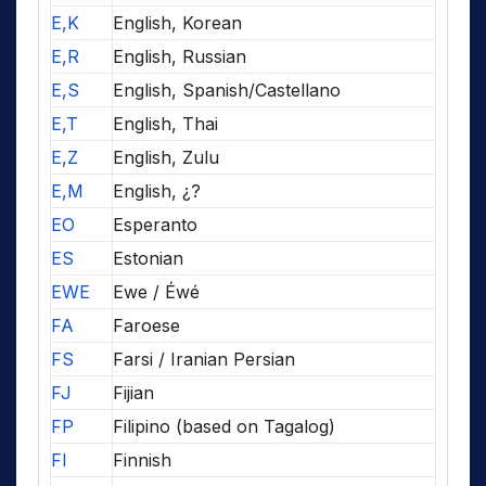
E,K
English, Korean
E,R
English, Russian
E,S
English, Spanish/Castellano
E,T
English, Thai
E,Z
English, Zulu
E,M
English, ¿?
EO
Esperanto
ES
Estonian
EWE
Ewe / Éwé
FA
Faroese
FS
Farsi / Iranian Persian
FJ
Fijian
FP
Filipino (based on Tagalog)
FI
Finnish