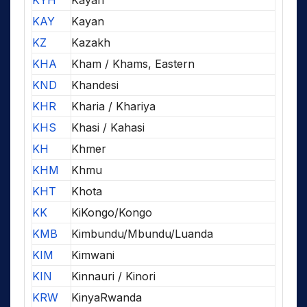
KYH
Kayah
KAY
Kayan
KZ
Kazakh
KHA
Kham / Khams, Eastern
KND
Khandesi
KHR
Kharia / Khariya
KHS
Khasi / Kahasi
KH
Khmer
KHM
Khmu
KHT
Khota
KK
KiKongo/Kongo
KMB
Kimbundu/Mbundu/Luanda
KIM
Kimwani
KIN
Kinnauri / Kinori
KRW
KinyaRwanda