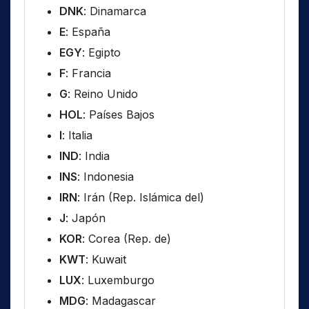
DNK
: Dinamarca
E
: España
EGY
: Egipto
F
: Francia
G
: Reino Unido
HOL
: Países Bajos
I
: Italia
IND
: India
INS
: Indonesia
IRN
: Irán (Rep. Islámica del)
J
: Japón
KOR
: Corea (Rep. de)
KWT
: Kuwait
LUX
: Luxemburgo
MDG
: Madagascar