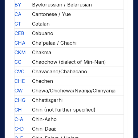
BY
Byelorussian / Belarusian
CA
Cantonese / Yue
CT
Catalan
CEB
Cebuano
CHA
Cha'palaa / Chachi
CKM
Chakma
CC
Chaochow (dialect of Min-Nan)
CVC
Chavacano/Chabacano
CHE
Chechen
CW
Chewa/Chichewa/Nyanja/Chinyanja
CHG
Chhattisgarhi
CH
Chin (not further specified)
C-A
Chin-Asho
C-D
Chin-Daai: