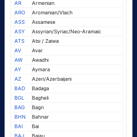
AR
Armenian
ARO
Aromanian/Vlach
ASS
Assamese
ASY
Assyrian/Syriac/Neo-Aramaic
ATS
Atsi / Zaiwa
AV
Avar
AW
Awadhi
AY
Aymara
AZ
Azeri/Azerbaijani
BAD
Badaga
BGL
Bagheli
BAG
Bagri
BHN
Bahnar
BAI
Bai
BAJ
Bajau