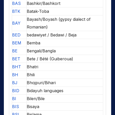
BAS
Bashkir/Bashkort
BTK
Batak-Toba
Bayash/Boyash (gypsy dialect of
BAY
Romanian)
BED
bedawiyet / Bedawi / Beja
BEM
Bemba
BE
Bengali/Bangla
BET
Bete / Bété (Guiberoua)
BHT
Bhatri
BH
Bhili
BJ
Bhojpuri/Bihari
BID
Bidayuh languages
BI
Bilen/Bile
BIS
Bisaya
BSL
Bislama