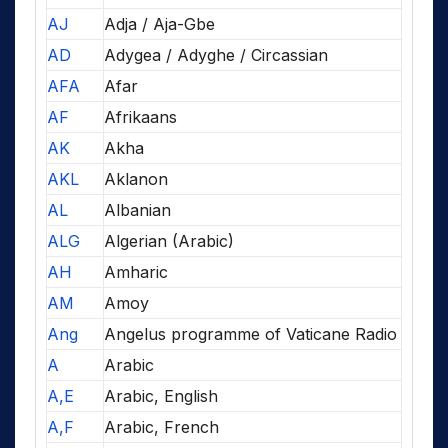
AJ
Adja / Aja-Gbe
AD
Adygea / Adyghe / Circassian
AFA
Afar
AF
Afrikaans
AK
Akha
AKL
Aklanon
AL
Albanian
ALG
Algerian (Arabic)
AH
Amharic
AM
Amoy
Ang
Angelus programme of Vaticane Radio
A
Arabic
A,E
Arabic, English
A,F
Arabic, French