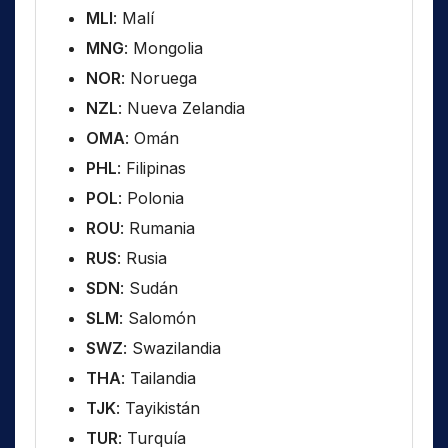
MLI
: Malí
MNG
: Mongolia
NOR
: Noruega
NZL
: Nueva Zelandia
OMA
: Omán
PHL
: Filipinas
POL
: Polonia
ROU
: Rumania
RUS
: Rusia
SDN
: Sudán
SLM
: Salomón
SWZ
: Swazilandia
THA
: Tailandia
TJK
: Tayikistán
TUR
: Turquía