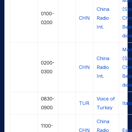
Man
China
(St
0100-
CHN
Radio
Chin
0200
Int.
Beij
dial
Man
China
(St
0200-
CHN
Radio
Chin
0300
Int.
Beij
dial
0830-
Voice of
TUR
Itali
0900
Turkey
China
1100-
CHN
Radio
Esp