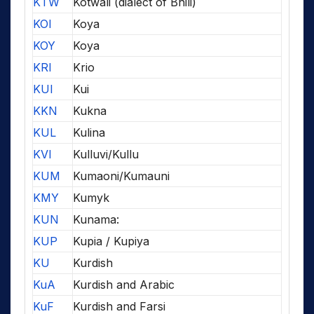
KTW
Kotwali (dialect of Bhili)
KOI
Koya
KOY
Koya
KRI
Krio
KUI
Kui
KKN
Kukna
KUL
Kulina
KVI
Kulluvi/Kullu
KUM
Kumaoni/Kumauni
KMY
Kumyk
KUN
Kunama:
KUP
Kupia / Kupiya
KU
Kurdish
KuA
Kurdish and Arabic
KuF
Kurdish and Farsi