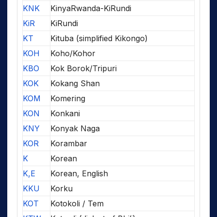
KNK
KinyaRwanda-KiRundi
KiR
KiRundi
KT
Kituba (simplified Kikongo)
KOH
Koho/Kohor
KBO
Kok Borok/Tripuri
KOK
Kokang Shan
KOM
Komering
KON
Konkani
KNY
Konyak Naga
KOR
Korambar
K
Korean
K,E
Korean, English
KKU
Korku
KOT
Kotokoli / Tem