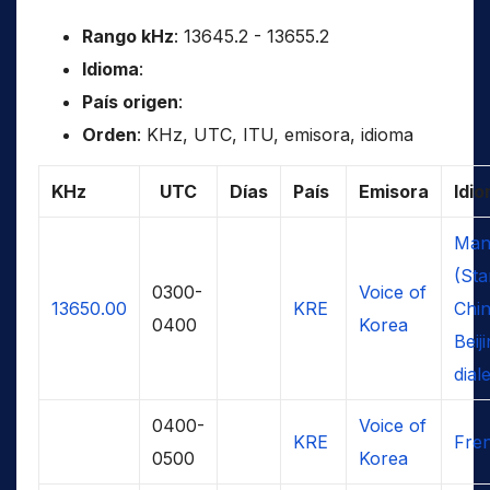
Rango kHz
: 13645.2 - 13655.2
Idioma
:
País origen
:
Orden
: KHz, UTC, ITU, emisora, idioma
KHz
UTC
Días
País
Emisora
Idi
Man
(St
0300-
Voice of
13650.00
KRE
Chin
0400
Korea
Beij
dial
0400-
Voice of
KRE
Fre
0500
Korea