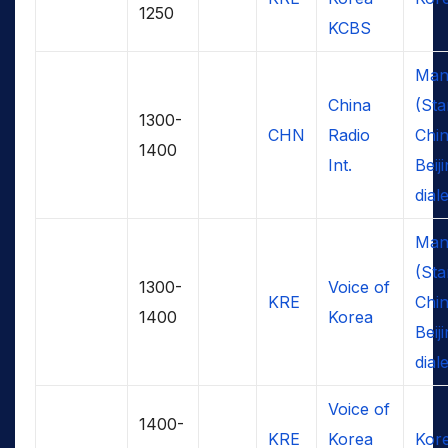
1250
KCBS
Man
China
(St
1300-
CHN
Radio
Chin
1400
Int.
Beij
dial
Man
(St
1300-
Voice of
KRE
Chin
1400
Korea
Beij
dial
Voice of
1400-
KRE
Korea
Kor