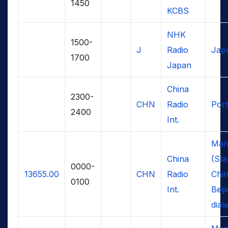
1450
KCBS
NHK
1500-
J
Radio
Jap
1700
Japan
China
2300-
CHN
Radio
Por
2400
Int.
Man
China
(St
0000-
13655.00
CHN
Radio
Chin
0100
Int.
Beij
dial