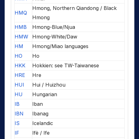
Hmong, Northern Qiandong / Black
HMQ
Hmong
HMB
Hmong-Blue/Njua
HMW
Hmong-White/Daw
HM
Hmong/Miao languages
HO
Ho
HKK
Hokkien: see TW-Taiwanese
HRE
Hre
HUI
Hui / Huizhou
HU
Hungarian
IB
Iban
IBN
Ibanag
IS
Icelandic
IF
Ifè / Ife