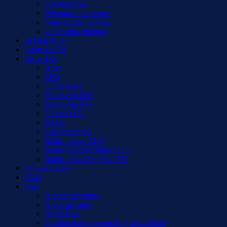
misDiplomas
Preguntas frecuentes
Solicitud de diploma
– Consulta diploma
El Dial (fm) +
Informes DX
Listas DX
Aoki
EiBi
Cruce listas
España en OM
España en FM
Galería QSL
HFCC
Logs/escuchas
Radio-países AER
Radio-países/Códigos ITU
Radio-países/Prefijos ITU
Notizie Radio +
S500
Sitio
Agradecimientos
Áreas privadas
Aviso legal
Gestión datos personales y privacidad