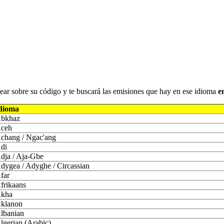
iquear sobre su código y te buscará las emisiones que hay en ese idioma
e
dioma
bkhaz
ceh
chang / Ngac'ang
di
dja / Aja-Gbe
dygea / Adyghe / Circassian
far
frikaans
kha
klanon
lbanian
lgerian (Arabic)