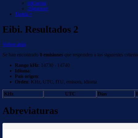
miCuenta
¡Síguenos!
Tienda +
Eibi. Resultados 2
Volver atrás
Se han encontrado
0 emisiones
que responden a los siguientes criterio
Rango kHz
: 14730 - 14740
Idioma
:
País origen
:
Orden
: KHz, UTC, ITU, emisora, idioma
KHz
UTC
Días
P
Abreviaturas