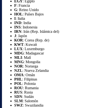
EGY
: Egipto
F
: Francia
G
: Reino Unido
HOL
: Países Bajos
I
: Italia
IND
: India
INS
: Indonesia
IRN
: Irán (Rep. Islámica del)
J
: Japón
KOR
: Corea (Rep. de)
KWT
: Kuwait
LUX
: Luxemburgo
MDG
: Madagascar
MLI
: Malí
MNG
: Mongolia
NOR
: Noruega
NZL
: Nueva Zelandia
OMA
: Omán
PHL
: Filipinas
POL
: Polonia
ROU
: Rumania
RUS
: Rusia
SDN
: Sudán
SLM
: Salomón
SWZ
: Swazilandia