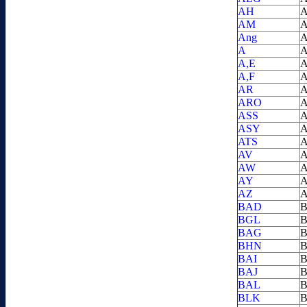
AH
A
AM
A
Ang
A
A
A
A,E
A
A,F
A
AR
A
ARO
A
ASS
A
ASY
A
ATS
A
AV
A
AW
A
AY
A
AZ
A
BAD
B
BGL
B
BAG
B
BHN
B
BAI
B
BAJ
B
BAL
B
BLK
B