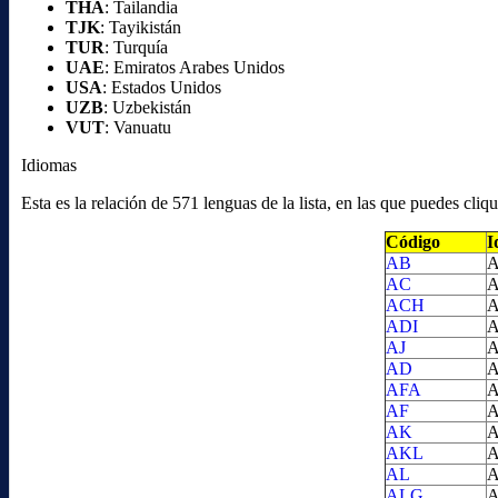
THA
: Tailandia
TJK
: Tayikistán
TUR
: Turquía
UAE
: Emiratos Arabes Unidos
USA
: Estados Unidos
UZB
: Uzbekistán
VUT
: Vanuatu
Idiomas
Esta es la relación de 571 lenguas de la lista, en las que puedes cl
Código
I
AB
A
AC
A
ACH
A
ADI
A
AJ
A
AD
A
AFA
A
AF
A
AK
A
AKL
A
AL
A
ALG
A