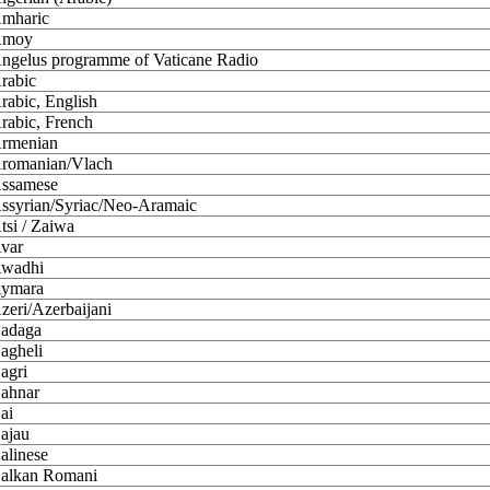
mharic
moy
ngelus programme of Vaticane Radio
rabic
rabic, English
rabic, French
rmenian
romanian/Vlach
ssamese
ssyrian/Syriac/Neo-Aramaic
tsi / Zaiwa
var
wadhi
ymara
zeri/Azerbaijani
adaga
agheli
agri
ahnar
ai
ajau
alinese
alkan Romani