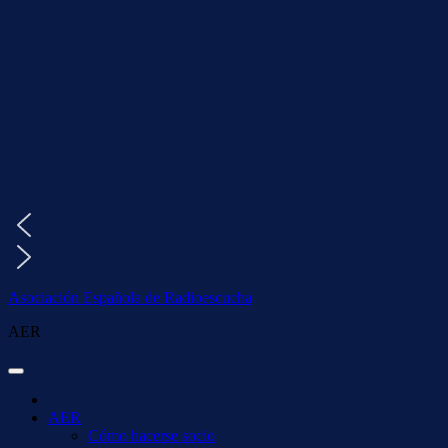
Saltar
al
contenido
Asociación Española de Radioescucha
AER
AER
Cómo hacerse socio