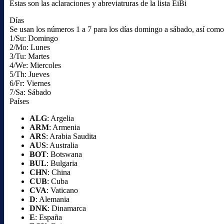
Estas son las aclaraciones y abreviatruras de la lista EiBi
Días
Se usan los números 1 a 7 para los días domingo a sábado, así como l
1/Su: Domingo
2/Mo: Lunes
3/Tu: Martes
4/We: Miercoles
5/Th: Jueves
6/Fr: Viernes
7/Sa: Sábado
Países
ALG
: Argelia
ARM
: Armenia
ARS
: Arabia Saudita
AUS
: Australia
BOT
: Botswana
BUL
: Bulgaria
CHN
: China
CUB
: Cuba
CVA
: Vaticano
D
: Alemania
DNK
: Dinamarca
E
: España