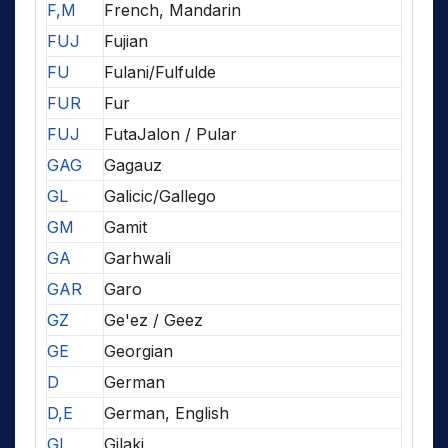
F,M
French, Mandarin
FUJ
Fujian
FU
Fulani/Fulfulde
FUR
Fur
FUJ
FutaJalon / Pular
GAG
Gagauz
GL
Galicic/Gallego
GM
Gamit
GA
Garhwali
GAR
Garo
GZ
Ge'ez / Geez
GE
Georgian
D
German
D,E
German, English
GI
Gilaki