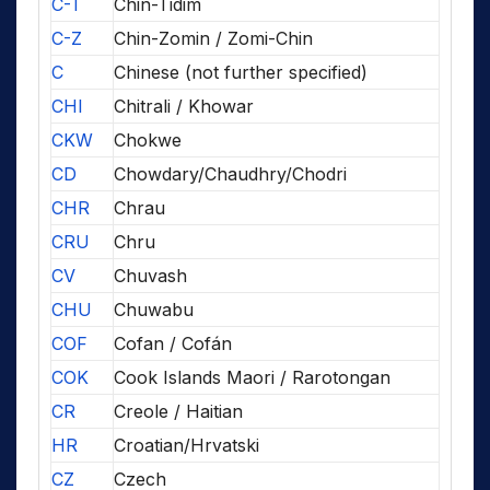
C-T
Chin-Tidim
C-Z
Chin-Zomin / Zomi-Chin
C
Chinese (not further specified)
CHI
Chitrali / Khowar
CKW
Chokwe
CD
Chowdary/Chaudhry/Chodri
CHR
Chrau
CRU
Chru
CV
Chuvash
CHU
Chuwabu
COF
Cofan / Cofán
COK
Cook Islands Maori / Rarotongan
CR
Creole / Haitian
HR
Croatian/Hrvatski
CZ
Czech