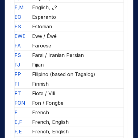
E,M
English, ¿?
EO
Esperanto
ES
Estonian
EWE
Ewe / Éwé
FA
Faroese
FS
Farsi / Iranian Persian
FJ
Fijian
FP
Filipino (based on Tagalog)
FI
Finnish
FT
Fiote / Vili
FON
Fon / Fongbe
F
French
E,F
French, English
F,E
French, English