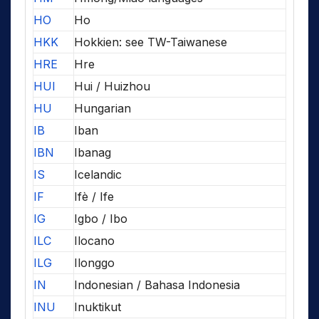
HO
Ho
HKK
Hokkien: see TW-Taiwanese
HRE
Hre
HUI
Hui / Huizhou
HU
Hungarian
IB
Iban
IBN
Ibanag
IS
Icelandic
IF
Ifè / Ife
IG
Igbo / Ibo
ILC
Ilocano
ILG
Ilonggo
IN
Indonesian / Bahasa Indonesia
INU
Inuktikut