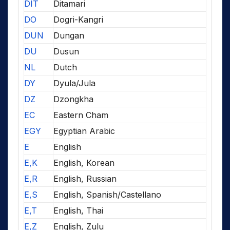
DIT
Ditamari
DO
Dogri-Kangri
DUN
Dungan
DU
Dusun
NL
Dutch
DY
Dyula/Jula
DZ
Dzongkha
EC
Eastern Cham
EGY
Egyptian Arabic
E
English
E,K
English, Korean
E,R
English, Russian
E,S
English, Spanish/Castellano
E,T
English, Thai
E,Z
English, Zulu