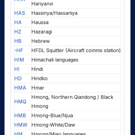
Hariyanvi
HAS
Hassinya/Hassaniya
HA
Haussa
HZ
Hazaragi
HB
Hebrew
-HF
HFDL Squitter (Aircraft comms station)
HIM
Himachali languages
HI
Hindi
HD
Hindko
HMA
Hmar
Hmong, Northern Qiandong / Black
HMQ
Hmong
HMB
Hmong-Blue/Njua
HMW
Hmong-White/Daw
HM
Hmong/Miao languages