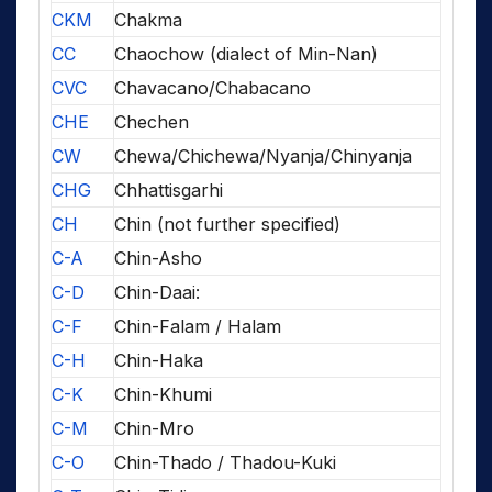
CKM
Chakma
CC
Chaochow (dialect of Min-Nan)
CVC
Chavacano/Chabacano
CHE
Chechen
CW
Chewa/Chichewa/Nyanja/Chinyanja
CHG
Chhattisgarhi
CH
Chin (not further specified)
C-A
Chin-Asho
C-D
Chin-Daai:
C-F
Chin-Falam / Halam
C-H
Chin-Haka
C-K
Chin-Khumi
C-M
Chin-Mro
C-O
Chin-Thado / Thadou-Kuki