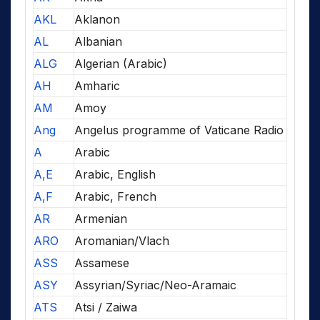
AKL
Aklanon
AL
Albanian
ALG
Algerian (Arabic)
AH
Amharic
AM
Amoy
Ang
Angelus programme of Vaticane Radio
A
Arabic
A,E
Arabic, English
A,F
Arabic, French
AR
Armenian
ARO
Aromanian/Vlach
ASS
Assamese
ASY
Assyrian/Syriac/Neo-Aramaic
ATS
Atsi / Zaiwa