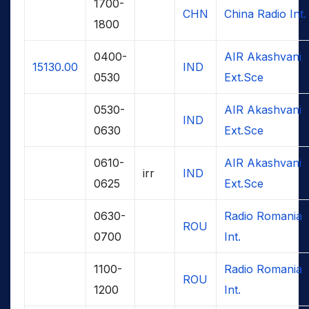
1700-
CHN
China Radio Int.
1800
0400-
AIR Akashvani
15130.00
IND
0530
Ext.Sce
0530-
AIR Akashvani
IND
0630
Ext.Sce
0610-
AIR Akashvani
irr
IND
0625
Ext.Sce
0630-
Radio Romania
ROU
0700
Int.
1100-
Radio Romania
ROU
1200
Int.