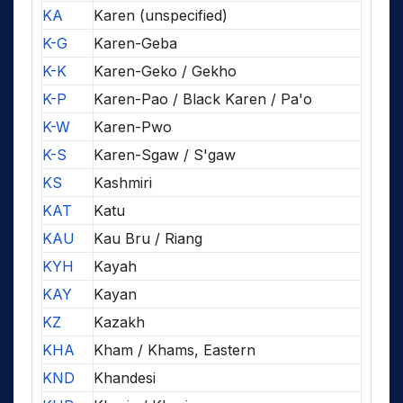
KA
Karen (unspecified)
K-G
Karen-Geba
K-K
Karen-Geko / Gekho
K-P
Karen-Pao / Black Karen / Pa'o
K-W
Karen-Pwo
K-S
Karen-Sgaw / S'gaw
KS
Kashmiri
KAT
Katu
KAU
Kau Bru / Riang
KYH
Kayah
KAY
Kayan
KZ
Kazakh
KHA
Kham / Khams, Eastern
KND
Khandesi