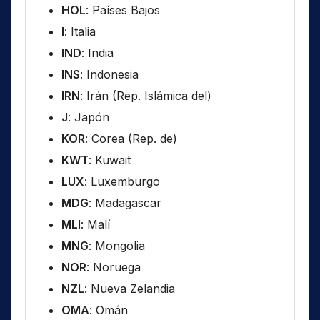
HOL
: Países Bajos
I
: Italia
IND
: India
INS
: Indonesia
IRN
: Irán (Rep. Islámica del)
J
: Japón
KOR
: Corea (Rep. de)
KWT
: Kuwait
LUX
: Luxemburgo
MDG
: Madagascar
MLI
: Malí
MNG
: Mongolia
NOR
: Noruega
NZL
: Nueva Zelandia
OMA
: Omán