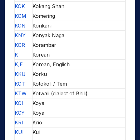
KOK
Kokang Shan
KOM
Komering
KON
Konkani
KNY
Konyak Naga
KOR
Korambar
K
Korean
K,E
Korean, English
KKU
Korku
KOT
Kotokoli / Tem
KTW
Kotwali (dialect of Bhili)
KOI
Koya
KOY
Koya
KRI
Krio
KUI
Kui