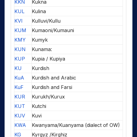
KKN
Kukna
KUL
Kulina
KVI
Kulluvi/Kullu
KUM
Kumaoni/Kumauni
KMY
Kumyk
KUN
Kunama:
KUP
Kupia / Kupiya
KU
Kurdish
KuA
Kurdish and Arabic
KuF
Kurdish and Farsi
KUR
Kurukh/Kurux
KUT
Kutchi
KUV
Kuvi
KWA
Kwanyama/Kuanyama (dialect of OW)
KG
Kyrgyz /Kirghiz