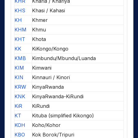
KHR
Kharia / Khariya
KHS
Khasi / Kahasi
KH
Khmer
KHM
Khmu
KHT
Khota
KK
KiKongo/Kongo
KMB
Kimbundu/Mbundu/Luanda
KIM
Kimwani
KIN
Kinnauri / Kinori
KRW
KinyaRwanda
KNK
KinyaRwanda-KiRundi
KiR
KiRundi
KT
Kituba (simplified Kikongo)
KOH
Koho/Kohor
KBO
Kok Borok/Tripuri