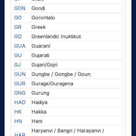
GON
Gondi
GO
Gorontalo
GR
Greek
GD
Greenlandic Inuktikut
GUA
Guaraní
GU
Gujarati
GJ
Gujari/Gojri
GUN
Gungbe / Gongbe / Goun
GUR
Gurage/Guragena
GNG
Gurung
HAD
Hadiya
HK
Hakka
HN
Hani
Haryanvi / Bangri / Harayanvi /
HAR