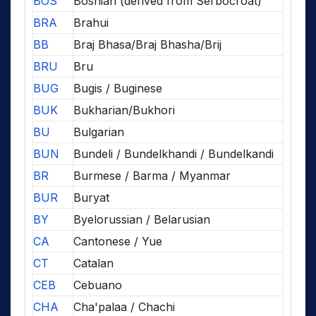
BOS
Bosnian (derived from Serbocroat)
BRA
Brahui
BB
Braj Bhasa/Braj Bhasha/Brij
BRU
Bru
BUG
Bugis / Buginese
BUK
Bukharian/Bukhori
BU
Bulgarian
BUN
Bundeli / Bundelkhandi / Bundelkandi
BR
Burmese / Barma / Myanmar
BUR
Buryat
BY
Byelorussian / Belarusian
CA
Cantonese / Yue
CT
Catalan
CEB
Cebuano
CHA
Cha'palaa / Chachi