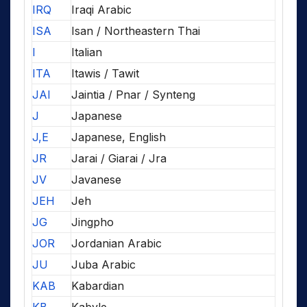
IRQ
Iraqi Arabic
ISA
Isan / Northeastern Thai
I
Italian
ITA
Itawis / Tawit
JAI
Jaintia / Pnar / Synteng
J
Japanese
J,E
Japanese, English
JR
Jarai / Giarai / Jra
JV
Javanese
JEH
Jeh
JG
Jingpho
JOR
Jordanian Arabic
JU
Juba Arabic
KAB
Kabardian