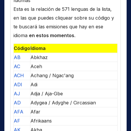
Idiomas
Esta es la relación de 571 lenguas de la lista,
en las que puedes cliquear sobre su código y
te buscará las emisiones que hay en ese
idioma
en estos momentos
.
Código
Idioma
AB
Abkhaz
AC
Aceh
ACH
Achang / Ngac'ang
ADI
Adi
AJ
Adja / Aja-Gbe
AD
Adygea / Adyghe / Circassian
AFA
Afar
AF
Afrikaans
AK
Akha