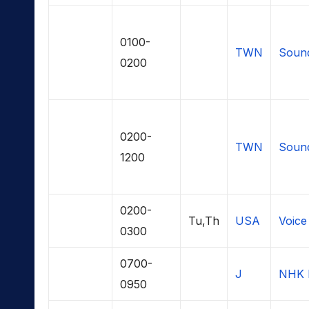
0100-
TWN
Soun
0200
0200-
TWN
Soun
1200
0200-
Tu,Th
USA
Voice
0300
0700-
J
NHK 
0950