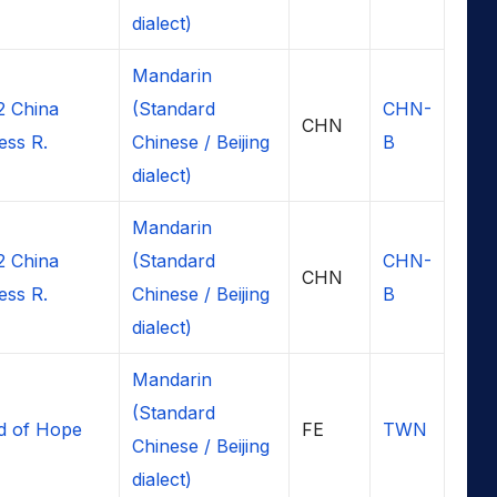
dialect)
Mandarin
2 China
(Standard
CHN-
CHN
ess R.
Chinese / Beijing
B
dialect)
Mandarin
2 China
(Standard
CHN-
CHN
ess R.
Chinese / Beijing
B
dialect)
Mandarin
(Standard
d of Hope
FE
TWN
Chinese / Beijing
dialect)