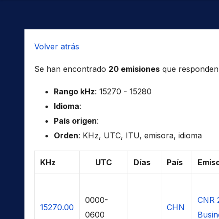
Volver atrás
Se han encontrado
20 emisiones
que responden a 
Rango kHz
: 15270 - 15280
Idioma
:
País origen
:
Orden
: KHz, UTC, ITU, emisora, idioma
KHz
UTC
Días
País
Emis
0000-
CNR 
15270.00
CHN
0600
Busin