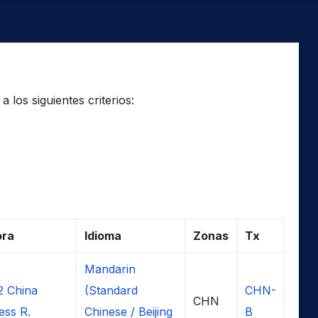
los siguientes criterios:
ora
Idioma
Zonas
Tx
Mandarin
2 China
(Standard
CHN-
CHN
ess R.
Chinese / Beijing
B