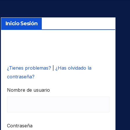
Inicio Sesión
¿Tienes problemas?
|
¿Has olvidado la
contraseña?
Nombre de usuario
Contraseña