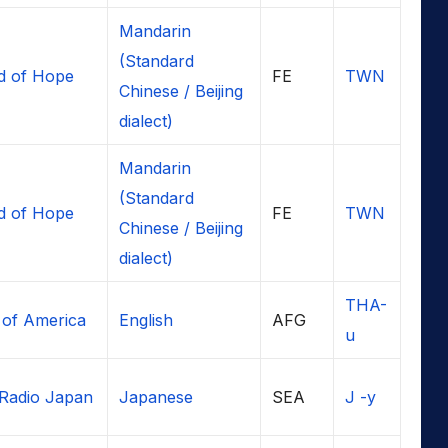
Mandarin
(Standard
d of Hope
FE
TWN
Chinese / Beijing
dialect)
Mandarin
(Standard
d of Hope
FE
TWN
Chinese / Beijing
dialect)
THA-
 of America
English
AFG
u
Radio Japan
Japanese
SEA
J -y