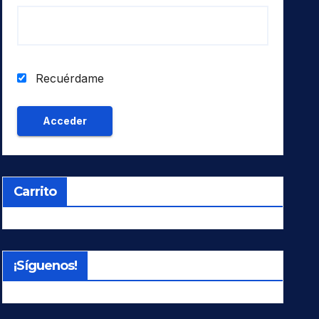
Recuérdame
Carrito
¡Síguenos!