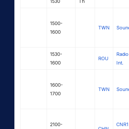
1530
Th
1500-
TWN
Soun
1600
1530-
Radio
ROU
1600
Int.
1600-
TWN
Soun
1700
2100-
CNR1
CHN