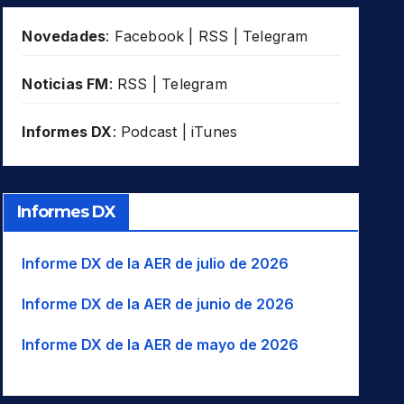
Novedades
:
Facebook
|
RSS
|
Telegram
Noticias FM
:
RSS
|
Telegram
Informes DX
:
Podcast
|
iTunes
Informes DX
Informe DX de la AER de julio de 2026
Informe DX de la AER de junio de 2026
Informe DX de la AER de mayo de 2026