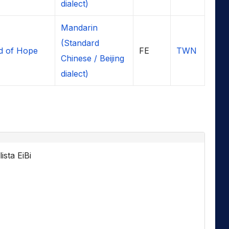
dialect)
Mandarin
(Standard
d of Hope
FE
TWN
Chinese / Beijing
dialect)
ista EiBi