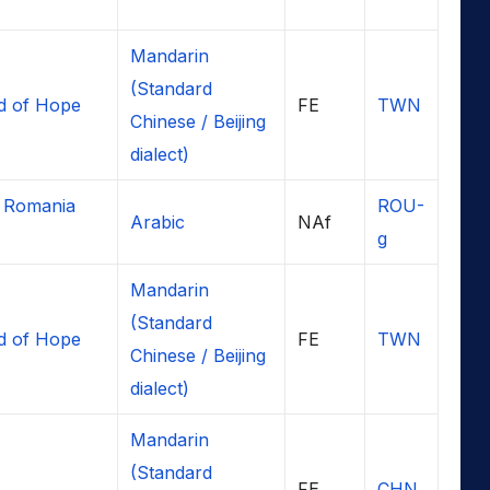
Mandarin
(Standard
d of Hope
FE
TWN
Chinese / Beijing
dialect)
 Romania
ROU-
Arabic
NAf
g
Mandarin
(Standard
d of Hope
FE
TWN
Chinese / Beijing
dialect)
Mandarin
(Standard
FE
CHN