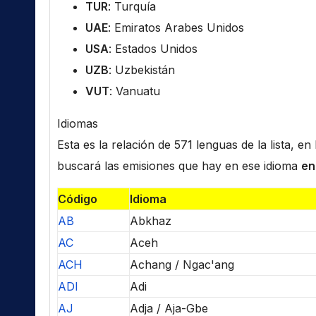
TUR
: Turquía
UAE
: Emiratos Arabes Unidos
USA
: Estados Unidos
UZB
: Uzbekistán
VUT
: Vanuatu
Idiomas
Esta es la relación de 571 lenguas de la lista, e
buscará las emisiones que hay en ese idioma
en
Código
Idioma
AB
Abkhaz
AC
Aceh
ACH
Achang / Ngac'ang
ADI
Adi
AJ
Adja / Aja-Gbe