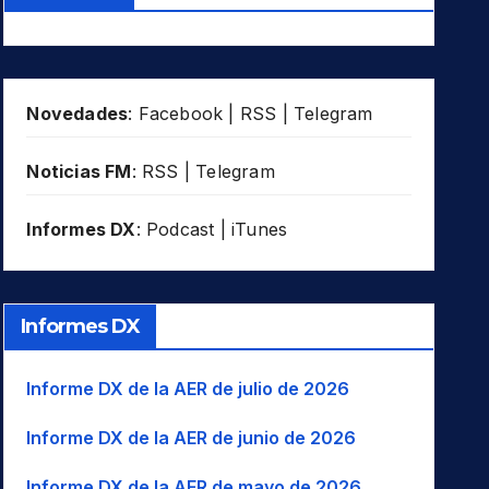
Novedades
:
Facebook
|
RSS
|
Telegram
Noticias FM
:
RSS
|
Telegram
Informes DX
:
Podcast
|
iTunes
Informes DX
Informe DX de la AER de julio de 2026
Informe DX de la AER de junio de 2026
Informe DX de la AER de mayo de 2026