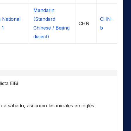
Mandarin
 National
(Standard
CHN-
CHN
 1
Chinese / Beijing
b
dialect)
ista EiBi
a sábado, así como las iniciales en inglés: