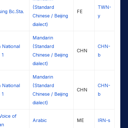
(Standard
TWN-
ing Bc.Sta.
FE
Chinese / Beijing
y
dialect)
Mandarin
 National
(Standard
CHN-
CHN
 1
Chinese / Beijing
b
dialect)
Mandarin
 National
(Standard
CHN-
CHN
 1
Chinese / Beijing
b
dialect)
Voice of
Arabic
ME
IRN-s
ran