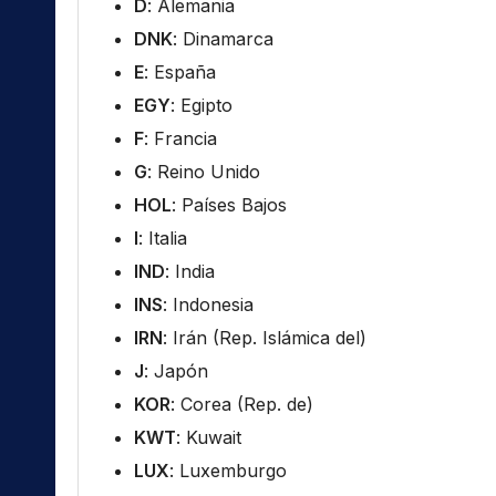
D
: Alemania
DNK
: Dinamarca
E
: España
EGY
: Egipto
F
: Francia
G
: Reino Unido
HOL
: Países Bajos
I
: Italia
IND
: India
INS
: Indonesia
IRN
: Irán (Rep. Islámica del)
J
: Japón
KOR
: Corea (Rep. de)
KWT
: Kuwait
LUX
: Luxemburgo