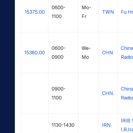
0600-
Mo-
15375.00
TWN
Fu Hs
1100
Fr
0600-
We-
China
15380.00
CHN
0900
Mo
Radio
0900-
China
CHN
1100
Radio
IRIB 
1130-1430
IRN
I.R.I