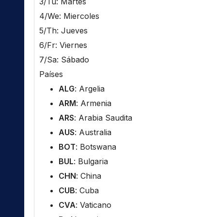
3/Tu: Martes
4/We: Miercoles
5/Th: Jueves
6/Fr: Viernes
7/Sa: Sábado
Países
ALG
: Argelia
ARM
: Armenia
ARS
: Arabia Saudita
AUS
: Australia
BOT
: Botswana
BUL
: Bulgaria
CHN
: China
CUB
: Cuba
CVA
: Vaticano