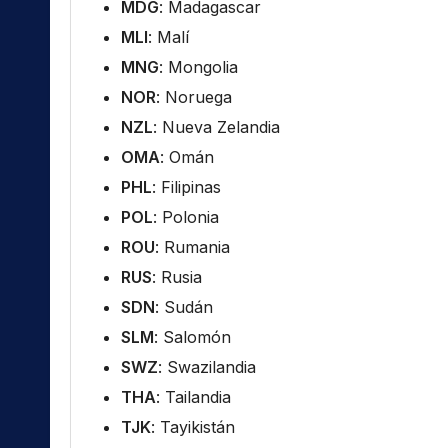
MDG
: Madagascar
MLI
: Malí
MNG
: Mongolia
NOR
: Noruega
NZL
: Nueva Zelandia
OMA
: Omán
PHL
: Filipinas
POL
: Polonia
ROU
: Rumania
RUS
: Rusia
SDN
: Sudán
SLM
: Salomón
SWZ
: Swazilandia
THA
: Tailandia
TJK
: Tayikistán