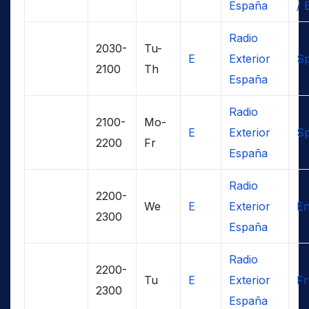
España
/ 
Radio
2030-
Tu-
E
Exterior
Sp
2100
Th
España
Radio
2100-
Mo-
E
Exterior
Sp
2200
Fr
España
Radio
2200-
We
E
Exterior
En
2300
España
Radio
2200-
Tu
E
Exterior
F
2300
España