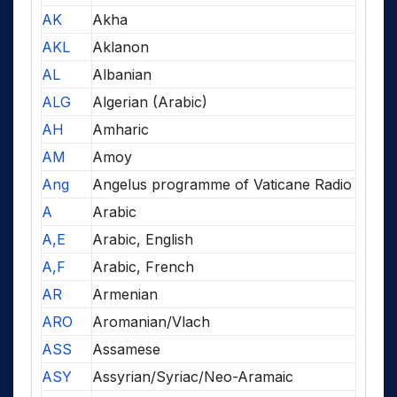
AK
Akha
AKL
Aklanon
AL
Albanian
ALG
Algerian (Arabic)
AH
Amharic
AM
Amoy
Ang
Angelus programme of Vaticane Radio
A
Arabic
A,E
Arabic, English
A,F
Arabic, French
AR
Armenian
ARO
Aromanian/Vlach
ASS
Assamese
ASY
Assyrian/Syriac/Neo-Aramaic