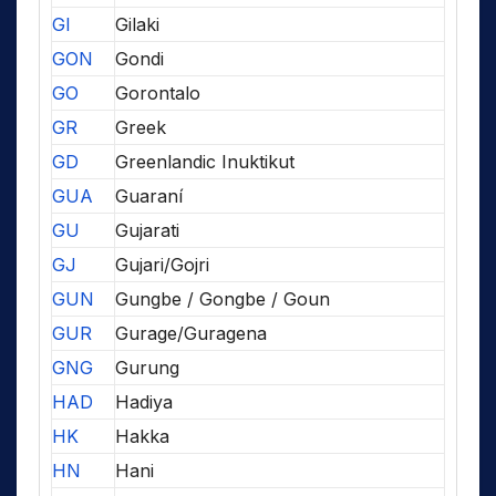
GI
Gilaki
GON
Gondi
GO
Gorontalo
GR
Greek
GD
Greenlandic Inuktikut
GUA
Guaraní
GU
Gujarati
GJ
Gujari/Gojri
GUN
Gungbe / Gongbe / Goun
GUR
Gurage/Guragena
GNG
Gurung
HAD
Hadiya
HK
Hakka
HN
Hani