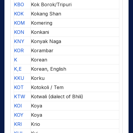
KBO
Kok Borok/Tripuri
KOK
Kokang Shan
KOM
Komering
KON
Konkani
KNY
Konyak Naga
KOR
Korambar
K
Korean
K,E
Korean, English
KKU
Korku
KOT
Kotokoli / Tem
KTW
Kotwali (dialect of Bhili)
KOI
Koya
KOY
Koya
KRI
Krio