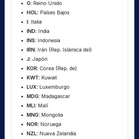
G
: Reino Unido
HOL
: Países Bajos
I
: Italia
IND
: India
INS
: Indonesia
IRN
: Irán (Rep. Islámica del)
J
: Japón
KOR
: Corea (Rep. de)
KWT
: Kuwait
LUX
: Luxemburgo
MDG
: Madagascar
MLI
: Malí
MNG
: Mongolia
NOR
: Noruega
NZL
: Nueva Zelandia