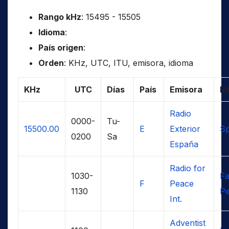
Rango kHz
: 15495 - 15505
Idioma
:
País origen
:
Orden
: KHz, UTC, ITU, emisora, idioma
KHz
UTC
Días
País
Emisora
Id
Radio
0000-
Tu-
15500.00
E
Exterior
Sp
0200
Sa
España
Radio for
1030-
Fa
F
Peace
1130
Pe
Int.
Adventist