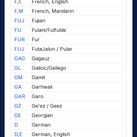
F,E
French, English
F,M
French, Mandarin
FUJ
Fujian
FU
Fulani/Fulfulde
FUR
Fur
FUJ
FutaJalon / Pular
GAG
Gagauz
GL
Galicic/Gallego
GM
Gamit
GA
Garhwali
GAR
Garo
GZ
Ge'ez / Geez
GE
Georgian
D
German
D,E
German, English