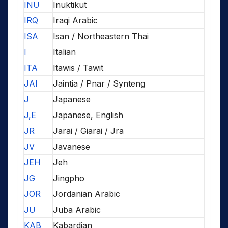
INU
Inuktikut
IRQ
Iraqi Arabic
ISA
Isan / Northeastern Thai
I
Italian
ITA
Itawis / Tawit
JAI
Jaintia / Pnar / Synteng
J
Japanese
J,E
Japanese, English
JR
Jarai / Giarai / Jra
JV
Javanese
JEH
Jeh
JG
Jingpho
JOR
Jordanian Arabic
JU
Juba Arabic
KAB
Kabardian