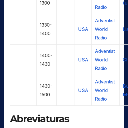
1300
(u
Radio
Adventist
1330-
USA
World
Li
1400
Radio
Adventist
1400-
USA
World
Ch
1430
Radio
Adventist
1430-
Bu
USA
World
1500
M
Radio
Abreviaturas