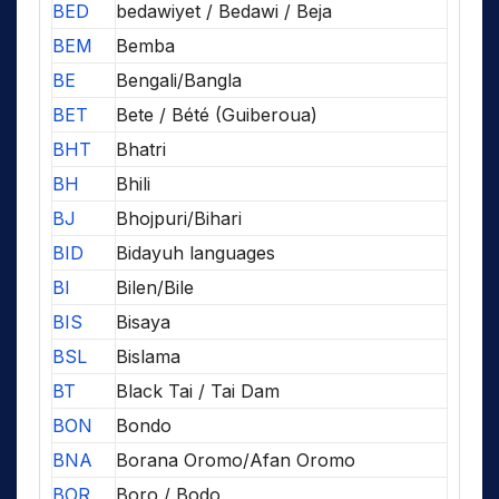
BED
bedawiyet / Bedawi / Beja
BEM
Bemba
BE
Bengali/Bangla
BET
Bete / Bété (Guiberoua)
BHT
Bhatri
BH
Bhili
BJ
Bhojpuri/Bihari
BID
Bidayuh languages
BI
Bilen/Bile
BIS
Bisaya
BSL
Bislama
BT
Black Tai / Tai Dam
BON
Bondo
BNA
Borana Oromo/Afan Oromo
BOR
Boro / Bodo