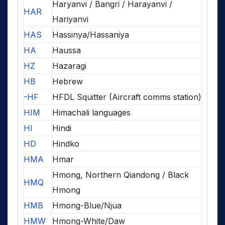
Haryanvi / Bangri / Harayanvi /
HAR
Hariyanvi
HAS
Hassinya/Hassaniya
HA
Haussa
HZ
Hazaragi
HB
Hebrew
-HF
HFDL Squitter (Aircraft comms station)
HIM
Himachali languages
HI
Hindi
HD
Hindko
HMA
Hmar
Hmong, Northern Qiandong / Black
HMQ
Hmong
HMB
Hmong-Blue/Njua
HMW
Hmong-White/Daw