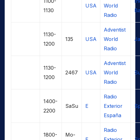
1100-
In
USA
World
1130
Ba
Radio
Adventist
1130-
135
USA
World
J
1200
Radio
Adventist
1130-
2467
USA
World
S
1200
Radio
Radio
1400-
SaSu
E
Exterior
Sp
2200
España
Radio
1800-
Mo-
E
Exterior
Sp