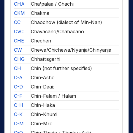
CHA
Cha'palaa / Chachi
CKM
Chakma
CC
Chaochow (dialect of Min-Nan)
CVC
Chavacano/Chabacano
CHE
Chechen
CW
Chewa/Chichewa/Nyanja/Chinyanja
CHG
Chhattisgarhi
CH
Chin (not further specified)
C-A
Chin-Asho
C-D
Chin-Daai:
C-F
Chin-Falam / Halam
C-H
Chin-Haka
C-K
Chin-Khumi
C-M
Chin-Mro
C-O
Chin-Thado / Thadou-Kuki