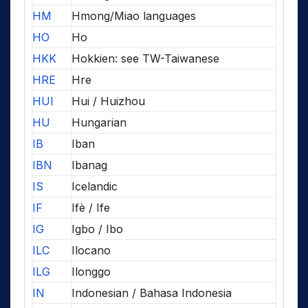
HM
Hmong/Miao languages
HO
Ho
HKK
Hokkien: see TW-Taiwanese
HRE
Hre
HUI
Hui / Huizhou
HU
Hungarian
IB
Iban
IBN
Ibanag
IS
Icelandic
IF
Ifè / Ife
IG
Igbo / Ibo
ILC
Ilocano
ILG
Ilonggo
IN
Indonesian / Bahasa Indonesia