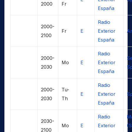
2000
Fr
España
Radio
2000-
Fr
E
Exterior
Ar
2100
España
Radio
2000-
Se
Mo
E
Exterior
2030
Sp
España
Radio
2000-
Tu-
E
Exterior
Sp
2030
Th
España
Radio
Ma
2030-
Mo
E
Exterior
(S
2100