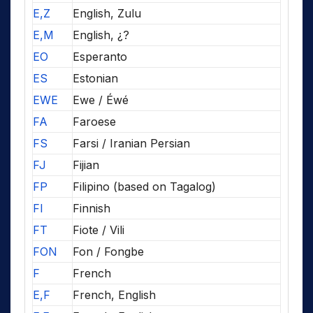
E,Z
English, Zulu
E,M
English, ¿?
EO
Esperanto
ES
Estonian
EWE
Ewe / Éwé
FA
Faroese
FS
Farsi / Iranian Persian
FJ
Fijian
FP
Filipino (based on Tagalog)
FI
Finnish
FT
Fiote / Vili
FON
Fon / Fongbe
F
French
E,F
French, English