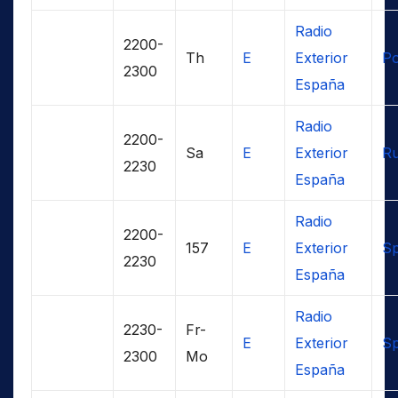
Radio
2200-
Th
E
Exterior
Po
2300
España
Radio
2200-
Sa
E
Exterior
Ru
2230
España
Radio
2200-
157
E
Exterior
Sp
2230
España
Radio
2230-
Fr-
E
Exterior
Sp
2300
Mo
España