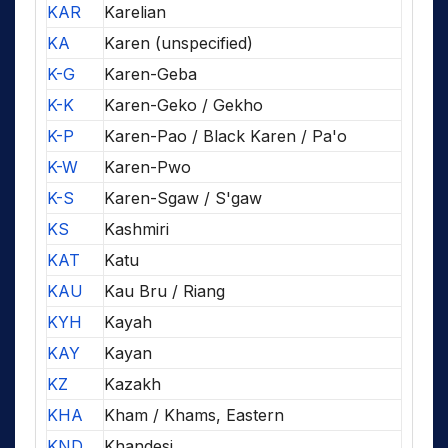
KAR
Karelian
KA
Karen (unspecified)
K-G
Karen-Geba
K-K
Karen-Geko / Gekho
K-P
Karen-Pao / Black Karen / Pa'o
K-W
Karen-Pwo
K-S
Karen-Sgaw / S'gaw
KS
Kashmiri
KAT
Katu
KAU
Kau Bru / Riang
KYH
Kayah
KAY
Kayan
KZ
Kazakh
KHA
Kham / Khams, Eastern
KND
Khandesi