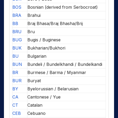
BOS
Bosnian (derived from Serbocroat)
BRA
Brahui
BB
Braj Bhasa/Braj Bhasha/Brij
BRU
Bru
BUG
Bugis / Buginese
BUK
Bukharian/Bukhori
BU
Bulgarian
BUN
Bundeli / Bundelkhandi / Bundelkandi
BR
Burmese / Barma / Myanmar
BUR
Buryat
BY
Byelorussian / Belarusian
CA
Cantonese / Yue
CT
Catalan
CEB
Cebuano