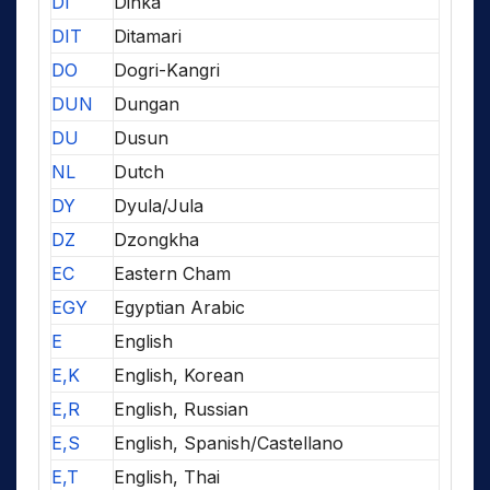
DI
Dinka
DIT
Ditamari
DO
Dogri-Kangri
DUN
Dungan
DU
Dusun
NL
Dutch
DY
Dyula/Jula
DZ
Dzongkha
EC
Eastern Cham
EGY
Egyptian Arabic
E
English
E,K
English, Korean
E,R
English, Russian
E,S
English, Spanish/Castellano
E,T
English, Thai