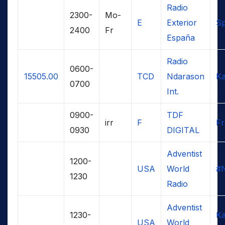
Radio
2300-
Mo-
E
Exterior
Sp
2400
Fr
España
Radio
0600-
15505.00
TCD
Ndarason
Ka
0700
Int.
0900-
TDF
irr
F
F
0930
DIGITAL
Adventist
1200-
USA
World
#
1230
Radio
Adventist
1230-
K
USA
World