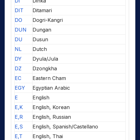
DI
Dinka
DIT
Ditamari
DO
Dogri-Kangri
DUN
Dungan
DU
Dusun
NL
Dutch
DY
Dyula/Jula
DZ
Dzongkha
EC
Eastern Cham
EGY
Egyptian Arabic
E
English
E,K
English, Korean
E,R
English, Russian
E,S
English, Spanish/Castellano
E,T
English, Thai