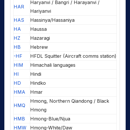
Haryanvi / Bangri / Harayanvi /
HAR
Hariyanvi
HAS
Hassinya/Hassaniya
HA
Haussa
HZ
Hazaragi
HB
Hebrew
-HF
HFDL Squitter (Aircraft comms station)
HIM
Himachali languages
HI
Hindi
HD
Hindko
HMA
Hmar
Hmong, Northern Qiandong / Black
HMQ
Hmong
HMB
Hmong-Blue/Njua
HMW
Hmong-White/Daw