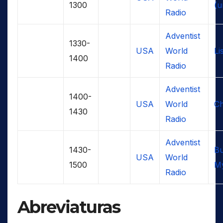
1300
(u
Radio
Adventist
1330-
USA
World
Li
1400
Radio
Adventist
1400-
USA
World
Ch
1430
Radio
Adventist
1430-
Bu
USA
World
1500
M
Radio
Abreviaturas