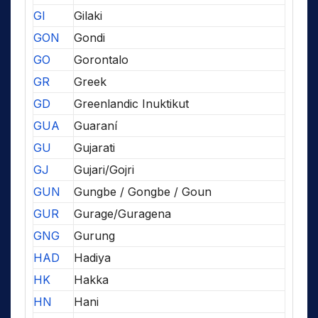
GI
Gilaki
GON
Gondi
GO
Gorontalo
GR
Greek
GD
Greenlandic Inuktikut
GUA
Guaraní
GU
Gujarati
GJ
Gujari/Gojri
GUN
Gungbe / Gongbe / Goun
GUR
Gurage/Guragena
GNG
Gurung
HAD
Hadiya
HK
Hakka
HN
Hani