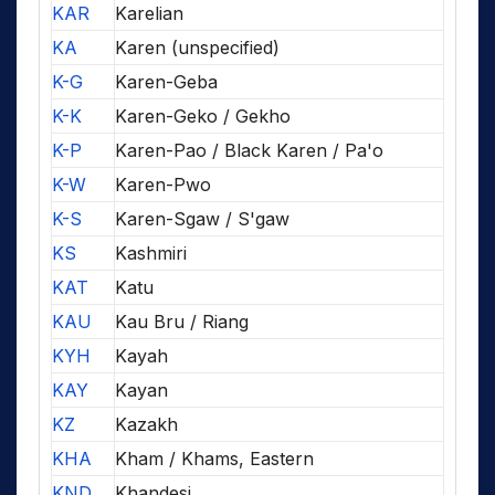
KAR
Karelian
KA
Karen (unspecified)
K-G
Karen-Geba
K-K
Karen-Geko / Gekho
K-P
Karen-Pao / Black Karen / Pa'o
K-W
Karen-Pwo
K-S
Karen-Sgaw / S'gaw
KS
Kashmiri
KAT
Katu
KAU
Kau Bru / Riang
KYH
Kayah
KAY
Kayan
KZ
Kazakh
KHA
Kham / Khams, Eastern
KND
Khandesi