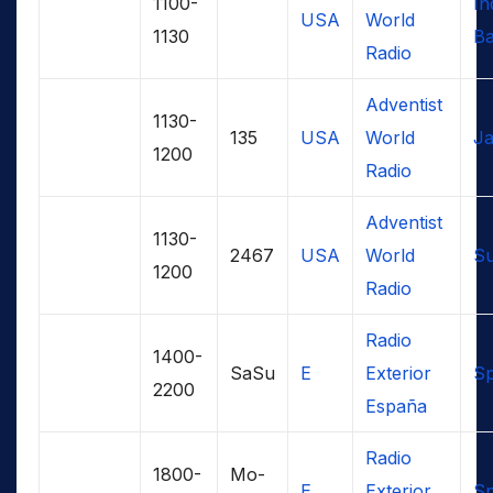
1100-
In
USA
World
1130
Ba
Radio
Adventist
1130-
135
USA
World
J
1200
Radio
Adventist
1130-
2467
USA
World
S
1200
Radio
Radio
1400-
SaSu
E
Exterior
Sp
2200
España
Radio
1800-
Mo-
E
Exterior
Sp