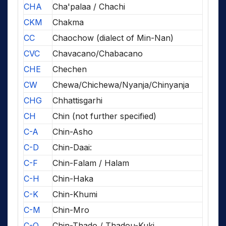
CHA
Cha'palaa / Chachi
CKM
Chakma
CC
Chaochow (dialect of Min-Nan)
CVC
Chavacano/Chabacano
CHE
Chechen
CW
Chewa/Chichewa/Nyanja/Chinyanja
CHG
Chhattisgarhi
CH
Chin (not further specified)
C-A
Chin-Asho
C-D
Chin-Daai:
C-F
Chin-Falam / Halam
C-H
Chin-Haka
C-K
Chin-Khumi
C-M
Chin-Mro
C-O
Chin-Thado / Thadou-Kuki