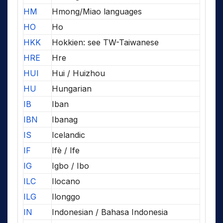
HM
Hmong/Miao languages
HO
Ho
HKK
Hokkien: see TW-Taiwanese
HRE
Hre
HUI
Hui / Huizhou
HU
Hungarian
IB
Iban
IBN
Ibanag
IS
Icelandic
IF
Ifè / Ife
IG
Igbo / Ibo
ILC
Ilocano
ILG
Ilonggo
IN
Indonesian / Bahasa Indonesia