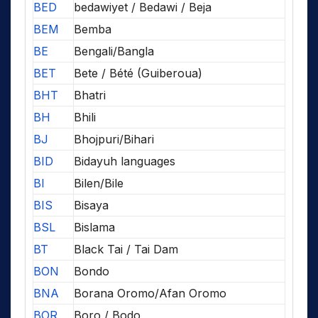
BED
bedawiyet / Bedawi / Beja
BEM
Bemba
BE
Bengali/Bangla
BET
Bete / Bété (Guiberoua)
BHT
Bhatri
BH
Bhili
BJ
Bhojpuri/Bihari
BID
Bidayuh languages
BI
Bilen/Bile
BIS
Bisaya
BSL
Bislama
BT
Black Tai / Tai Dam
BON
Bondo
BNA
Borana Oromo/Afan Oromo
BOR
Boro / Bodo