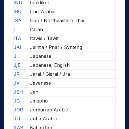
INU
Inuktikut
IRQ
Iraqi Arabic
ISA
Isan / Northeastern Thai
I
Italian
ITA
Itawis / Tawit
JAI
Jaintia / Pnar / Synteng
J
Japanese
J,E
Japanese, English
JR
Jarai / Giarai / Jra
JV
Javanese
JEH
Jeh
JG
Jingpho
JOR
Jordanian Arabic
JU
Juba Arabic
KAB
Kabardian