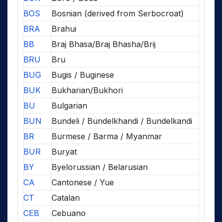
BOS
Bosnian (derived from Serbocroat)
BRA
Brahui
BB
Braj Bhasa/Braj Bhasha/Brij
BRU
Bru
BUG
Bugis / Buginese
BUK
Bukharian/Bukhori
BU
Bulgarian
BUN
Bundeli / Bundelkhandi / Bundelkandi
BR
Burmese / Barma / Myanmar
BUR
Buryat
BY
Byelorussian / Belarusian
CA
Cantonese / Yue
CT
Catalan
CEB
Cebuano