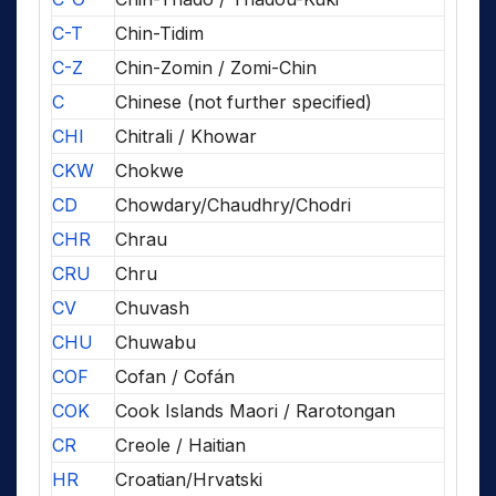
C-T
Chin-Tidim
C-Z
Chin-Zomin / Zomi-Chin
C
Chinese (not further specified)
CHI
Chitrali / Khowar
CKW
Chokwe
CD
Chowdary/Chaudhry/Chodri
CHR
Chrau
CRU
Chru
CV
Chuvash
CHU
Chuwabu
COF
Cofan / Cofán
COK
Cook Islands Maori / Rarotongan
CR
Creole / Haitian
HR
Croatian/Hrvatski