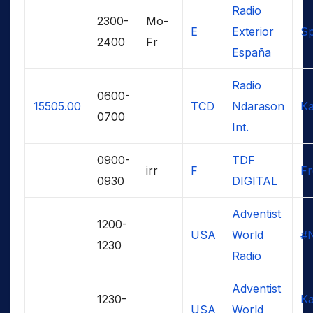
Radio
2300-
Mo-
E
Exterior
Sp
2400
Fr
España
Radio
0600-
15505.00
TCD
Ndarason
Ka
0700
Int.
0900-
TDF
irr
F
F
0930
DIGITAL
Adventist
1200-
USA
World
#
1230
Radio
Adventist
1230-
K
USA
World