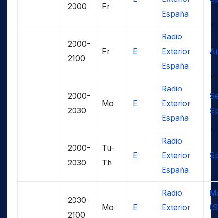
2000
Fr
España
Radio
2000-
Fr
E
Exterior
Ar
2100
España
Radio
2000-
Se
Mo
E
Exterior
2030
Sp
España
Radio
2000-
Tu-
E
Exterior
Sp
2030
Th
España
Radio
Ma
2030-
Mo
E
Exterior
(S
2100