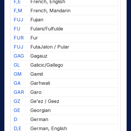
F,E
French, English
F,M
French, Mandarin
FUJ
Fujian
FU
Fulani/Fulfulde
FUR
Fur
FUJ
FutaJalon / Pular
GAG
Gagauz
GL
Galicic/Gallego
GM
Gamit
GA
Garhwali
GAR
Garo
GZ
Ge'ez / Geez
GE
Georgian
D
German
D,E
German, English