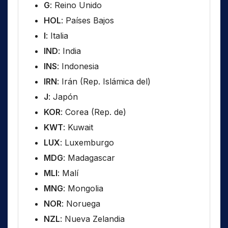
G
: Reino Unido
HOL
: Países Bajos
I
: Italia
IND
: India
INS
: Indonesia
IRN
: Irán (Rep. Islámica del)
J
: Japón
KOR
: Corea (Rep. de)
KWT
: Kuwait
LUX
: Luxemburgo
MDG
: Madagascar
MLI
: Malí
MNG
: Mongolia
NOR
: Noruega
NZL
: Nueva Zelandia