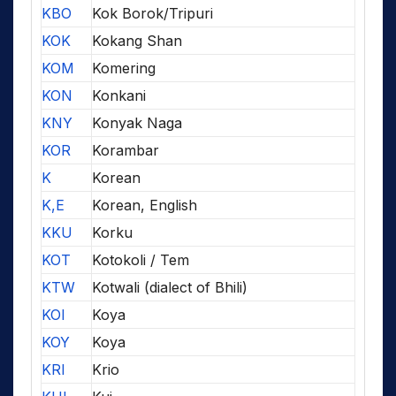
KBO
Kok Borok/Tripuri
KOK
Kokang Shan
KOM
Komering
KON
Konkani
KNY
Konyak Naga
KOR
Korambar
K
Korean
K,E
Korean, English
KKU
Korku
KOT
Kotokoli / Tem
KTW
Kotwali (dialect of Bhili)
KOI
Koya
KOY
Koya
KRI
Krio