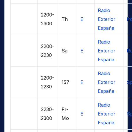
Radio
2200-
Th
E
Exterior
Po
2300
España
Radio
2200-
Sa
E
Exterior
Ru
2230
España
Radio
2200-
157
E
Exterior
Sp
2230
España
Radio
2230-
Fr-
E
Exterior
Sp
2300
Mo
España