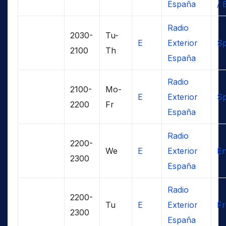
España
/ 
Radio
2030-
Tu-
E
Exterior
Sp
2100
Th
España
Radio
2100-
Mo-
E
Exterior
Sp
2200
Fr
España
Radio
2200-
We
E
Exterior
En
2300
España
Radio
2200-
Tu
E
Exterior
F
2300
España