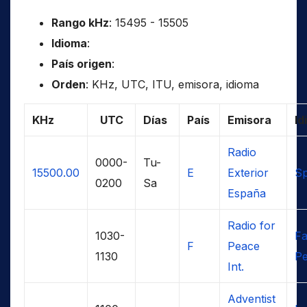
Rango kHz
: 15495 - 15505
Idioma
:
País origen
:
Orden
: KHz, UTC, ITU, emisora, idioma
KHz
UTC
Días
País
Emisora
Id
Radio
0000-
Tu-
15500.00
E
Exterior
Sp
0200
Sa
España
Radio for
1030-
Fa
F
Peace
1130
Pe
Int.
Adventist