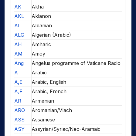
AK
Akha
AKL
Aklanon
AL
Albanian
ALG
Algerian (Arabic)
AH
Amharic
AM
Amoy
Ang
Angelus programme of Vaticane Radio
A
Arabic
A,E
Arabic, English
A,F
Arabic, French
AR
Armenian
ARO
Aromanian/Vlach
ASS
Assamese
ASY
Assyrian/Syriac/Neo-Aramaic