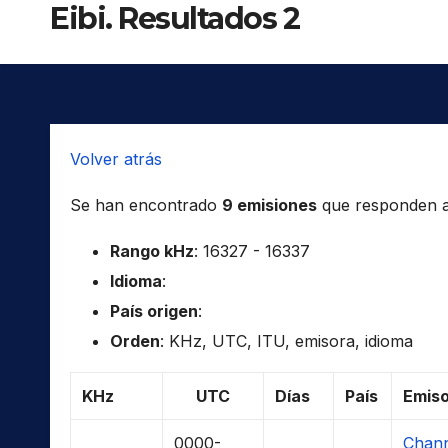
Eibi. Resultados 2
Volver atrás
Se han encontrado
9 emisiones
que responden a l
Rango kHz
: 16327 - 16337
Idioma
:
País origen
:
Orden
: KHz, UTC, ITU, emisora, idioma
KHz
UTC
Días
País
Emis
0000-
Chann