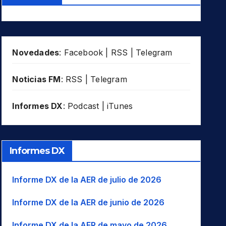
Novedades
:
Facebook
|
RSS
|
Telegram
Noticias FM
:
RSS
|
Telegram
Informes DX
:
Podcast
|
iTunes
Informes DX
Informe DX de la AER de julio de 2026
Informe DX de la AER de junio de 2026
Informe DX de la AER de mayo de 2026