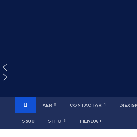
Saltar
al
contenido
AER
CONTACTAR
DIEXI
S500
SITIO
TIENDA +