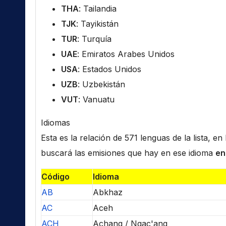
THA
: Tailandia
TJK
: Tayikistán
TUR
: Turquía
UAE
: Emiratos Arabes Unidos
USA
: Estados Unidos
UZB
: Uzbekistán
VUT
: Vanuatu
Idiomas
Esta es la relación de 571 lenguas de la lista, e
buscará las emisiones que hay en ese idioma
en
Código
Idioma
AB
Abkhaz
AC
Aceh
ACH
Achang / Ngac'ang