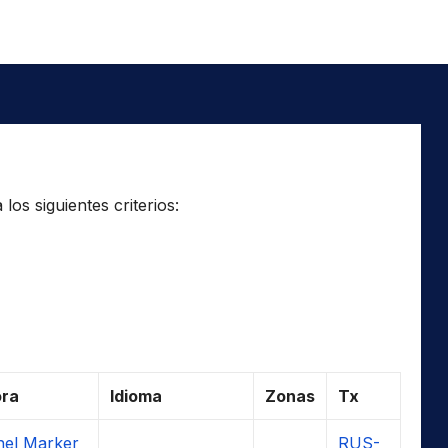
os siguientes criterios:
ora
Idioma
Zonas
Tx
el Marker
RUS-