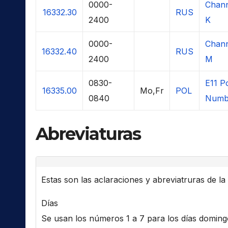
0000-
Chann
16332.30
RUS
2400
K
0000-
Chann
16332.40
RUS
2400
M
0830-
E11 P
16335.00
Mo,Fr
POL
0840
Numb
Abreviaturas
Estas son las aclaraciones y abreviatruras de la l
Días
Se usan los números 1 a 7 para los días domingo 