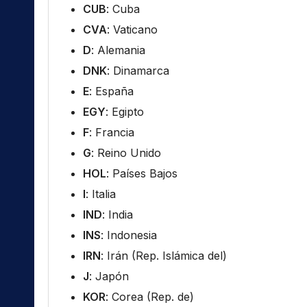
CUB
: Cuba
CVA
: Vaticano
D
: Alemania
DNK
: Dinamarca
E
: España
EGY
: Egipto
F
: Francia
G
: Reino Unido
HOL
: Países Bajos
I
: Italia
IND
: India
INS
: Indonesia
IRN
: Irán (Rep. Islámica del)
J
: Japón
KOR
: Corea (Rep. de)