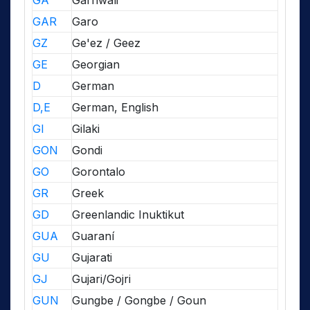
GA
Garhwali
GAR
Garo
GZ
Ge'ez / Geez
GE
Georgian
D
German
D,E
German, English
GI
Gilaki
GON
Gondi
GO
Gorontalo
GR
Greek
GD
Greenlandic Inuktikut
GUA
Guaraní
GU
Gujarati
GJ
Gujari/Gojri
GUN
Gungbe / Gongbe / Goun