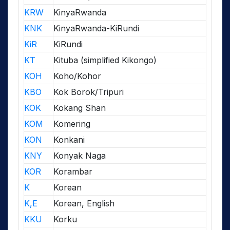
KRW
KinyaRwanda
KNK
KinyaRwanda-KiRundi
KiR
KiRundi
KT
Kituba (simplified Kikongo)
KOH
Koho/Kohor
KBO
Kok Borok/Tripuri
KOK
Kokang Shan
KOM
Komering
KON
Konkani
KNY
Konyak Naga
KOR
Korambar
K
Korean
K,E
Korean, English
KKU
Korku