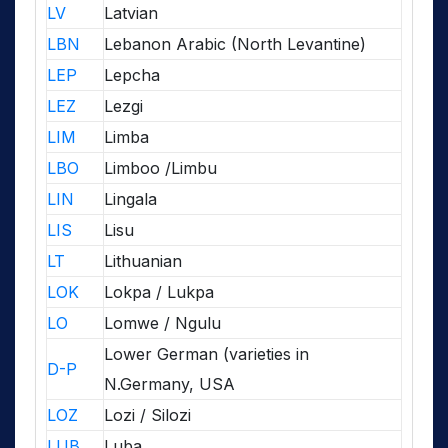
LV
Latvian
LBN
Lebanon Arabic (North Levantine)
LEP
Lepcha
LEZ
Lezgi
LIM
Limba
LBO
Limboo /Limbu
LIN
Lingala
LIS
Lisu
LT
Lithuanian
LOK
Lokpa / Lukpa
LO
Lomwe / Ngulu
Lower German (varieties in
D-P
N.Germany, USA
LOZ
Lozi / Silozi
LUB
Luba