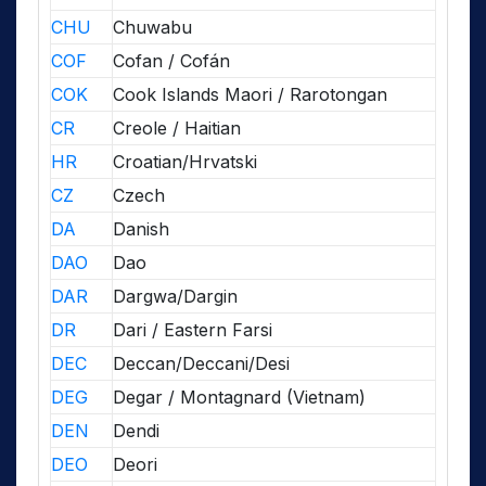
CHU
Chuwabu
COF
Cofan / Cofán
COK
Cook Islands Maori / Rarotongan
CR
Creole / Haitian
HR
Croatian/Hrvatski
CZ
Czech
DA
Danish
DAO
Dao
DAR
Dargwa/Dargin
DR
Dari / Eastern Farsi
DEC
Deccan/Deccani/Desi
DEG
Degar / Montagnard (Vietnam)
DEN
Dendi
DEO
Deori