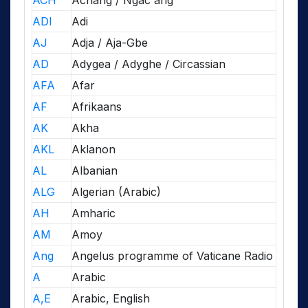
ACH
Achang / Ngac'ang
ADI
Adi
AJ
Adja / Aja-Gbe
AD
Adygea / Adyghe / Circassian
AFA
Afar
AF
Afrikaans
AK
Akha
AKL
Aklanon
AL
Albanian
ALG
Algerian (Arabic)
AH
Amharic
AM
Amoy
Ang
Angelus programme of Vaticane Radio
A
Arabic
A,E
Arabic, English