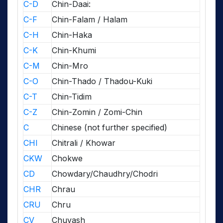
C-D
Chin-Daai:
C-F
Chin-Falam / Halam
C-H
Chin-Haka
C-K
Chin-Khumi
C-M
Chin-Mro
C-O
Chin-Thado / Thadou-Kuki
C-T
Chin-Tidim
C-Z
Chin-Zomin / Zomi-Chin
C
Chinese (not further specified)
CHI
Chitrali / Khowar
CKW
Chokwe
CD
Chowdary/Chaudhry/Chodri
CHR
Chrau
CRU
Chru
CV
Chuvash