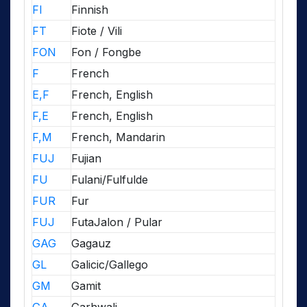
FI
Finnish
FT
Fiote / Vili
FON
Fon / Fongbe
F
French
E,F
French, English
F,E
French, English
F,M
French, Mandarin
FUJ
Fujian
FU
Fulani/Fulfulde
FUR
Fur
FUJ
FutaJalon / Pular
GAG
Gagauz
GL
Galicic/Gallego
GM
Gamit