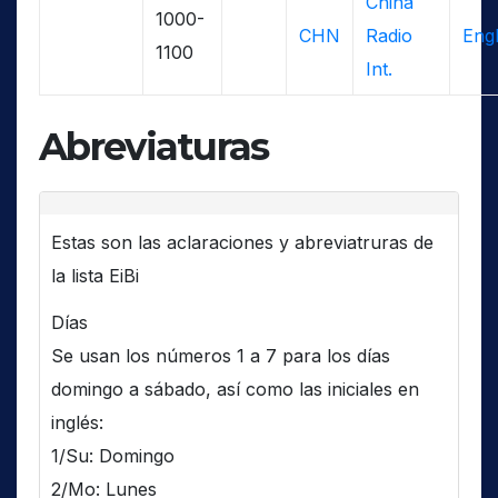
China
1000-
CHN
Radio
Engl
1100
Int.
Abreviaturas
Estas son las aclaraciones y abreviatruras de
la lista EiBi
Días
Se usan los números 1 a 7 para los días
domingo a sábado, así como las iniciales en
inglés:
1/Su: Domingo
2/Mo: Lunes