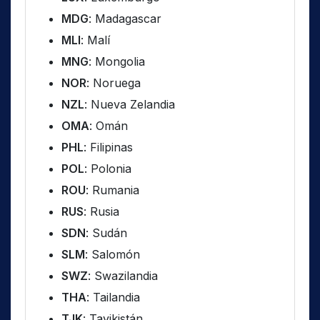
MDG
: Madagascar
MLI
: Malí
MNG
: Mongolia
NOR
: Noruega
NZL
: Nueva Zelandia
OMA
: Omán
PHL
: Filipinas
POL
: Polonia
ROU
: Rumania
RUS
: Rusia
SDN
: Sudán
SLM
: Salomón
SWZ
: Swazilandia
THA
: Tailandia
TJK
: Tayikistán