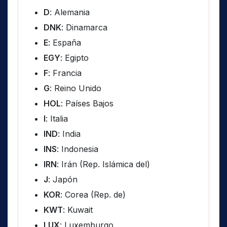
D
: Alemania
DNK
: Dinamarca
E
: España
EGY
: Egipto
F
: Francia
G
: Reino Unido
HOL
: Países Bajos
I
: Italia
IND
: India
INS
: Indonesia
IRN
: Irán (Rep. Islámica del)
J
: Japón
KOR
: Corea (Rep. de)
KWT
: Kuwait
LUX
: Luxemburgo