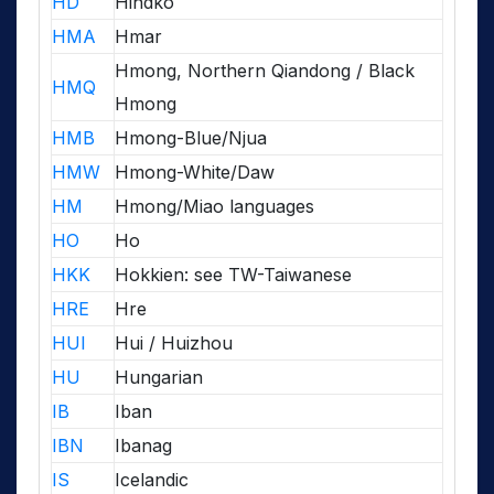
HD
Hindko
HMA
Hmar
Hmong, Northern Qiandong / Black
HMQ
Hmong
HMB
Hmong-Blue/Njua
HMW
Hmong-White/Daw
HM
Hmong/Miao languages
HO
Ho
HKK
Hokkien: see TW-Taiwanese
HRE
Hre
HUI
Hui / Huizhou
HU
Hungarian
IB
Iban
IBN
Ibanag
IS
Icelandic