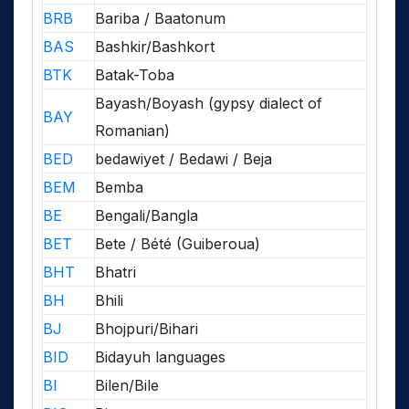
BRB
Bariba / Baatonum
BAS
Bashkir/Bashkort
BTK
Batak-Toba
Bayash/Boyash (gypsy dialect of
BAY
Romanian)
BED
bedawiyet / Bedawi / Beja
BEM
Bemba
BE
Bengali/Bangla
BET
Bete / Bété (Guiberoua)
BHT
Bhatri
BH
Bhili
BJ
Bhojpuri/Bihari
BID
Bidayuh languages
BI
Bilen/Bile