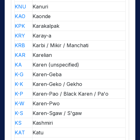
KNU
Kanuri
KAO
Kaonde
KPK
Karakalpak
KRY
Karay-a
KRB
Karbi / Mikir / Manchati
KAR
Karelian
KA
Karen (unspecified)
K-G
Karen-Geba
K-K
Karen-Geko / Gekho
K-P
Karen-Pao / Black Karen / Pa'o
K-W
Karen-Pwo
K-S
Karen-Sgaw / S'gaw
KS
Kashmiri
KAT
Katu