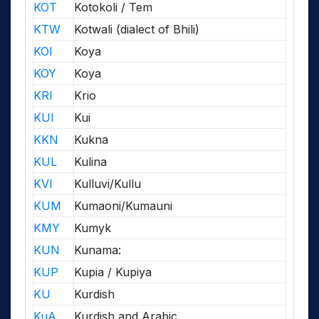
KOT
Kotokoli / Tem
KTW
Kotwali (dialect of Bhili)
KOI
Koya
KOY
Koya
KRI
Krio
KUI
Kui
KKN
Kukna
KUL
Kulina
KVI
Kulluvi/Kullu
KUM
Kumaoni/Kumauni
KMY
Kumyk
KUN
Kunama:
KUP
Kupia / Kupiya
KU
Kurdish
KuA
Kurdish and Arabic