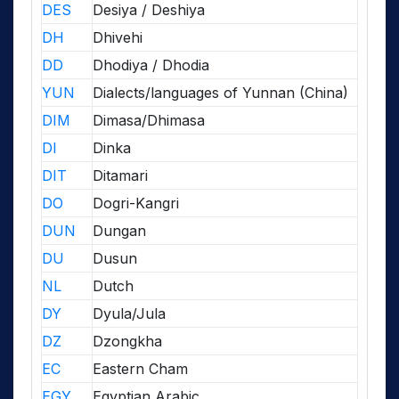
DES
Desiya / Deshiya
DH
Dhivehi
DD
Dhodiya / Dhodia
YUN
Dialects/languages of Yunnan (China)
DIM
Dimasa/Dhimasa
DI
Dinka
DIT
Ditamari
DO
Dogri-Kangri
DUN
Dungan
DU
Dusun
NL
Dutch
DY
Dyula/Jula
DZ
Dzongkha
EC
Eastern Cham
EGY
Egyptian Arabic