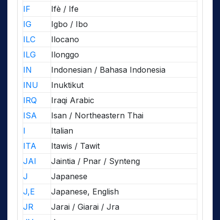
IF
Ifè / Ife
IG
Igbo / Ibo
ILC
Ilocano
ILG
Ilonggo
IN
Indonesian / Bahasa Indonesia
INU
Inuktikut
IRQ
Iraqi Arabic
ISA
Isan / Northeastern Thai
I
Italian
ITA
Itawis / Tawit
JAI
Jaintia / Pnar / Synteng
J
Japanese
J,E
Japanese, English
JR
Jarai / Giarai / Jra