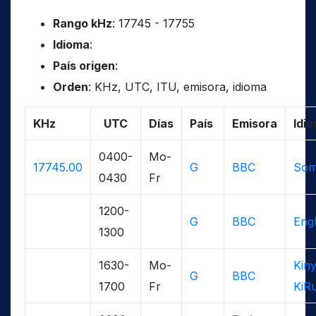
Rango kHz
: 17745 - 17755
Idioma
:
País origen
:
Orden
: KHz, UTC, ITU, emisora, idioma
KHz
UTC
Días
País
Emisora
Idi
0400-
Mo-
17745.00
G
BBC
Som
0430
Fr
1200-
G
BBC
Engl
1300
1630-
Mo-
Kin
G
BBC
1700
Fr
KiR