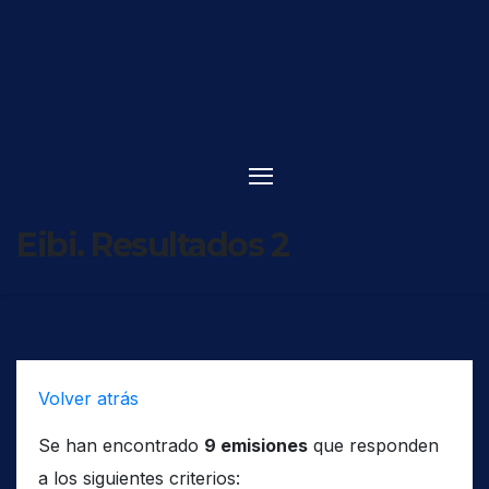
Saltar
al
contenido
Eibi. Resultados 2
Volver atrás
Se han encontrado
9 emisiones
que responden
a los siguientes criterios: