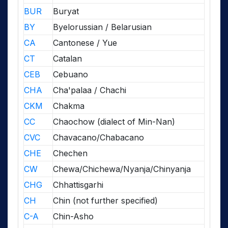
BUR
Buryat
BY
Byelorussian / Belarusian
CA
Cantonese / Yue
CT
Catalan
CEB
Cebuano
CHA
Cha'palaa / Chachi
CKM
Chakma
CC
Chaochow (dialect of Min-Nan)
CVC
Chavacano/Chabacano
CHE
Chechen
CW
Chewa/Chichewa/Nyanja/Chinyanja
CHG
Chhattisgarhi
CH
Chin (not further specified)
C-A
Chin-Asho