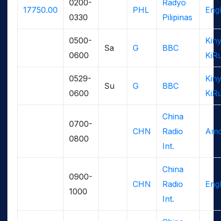
0200-
Radyo
17750.00
PHL
Engl
0330
Pilipinas
0500-
Kin
Sa
G
BBC
0600
KiR
0529-
Kin
Su
G
BBC
0600
KiR
China
0700-
CHN
Radio
Am
0800
Int.
China
0900-
CHN
Radio
Engl
1000
Int.