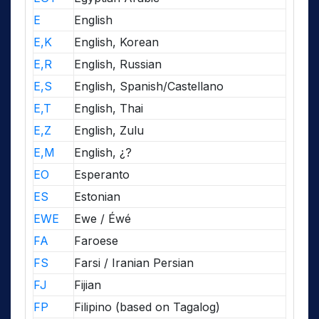
E
English
E,K
English, Korean
E,R
English, Russian
E,S
English, Spanish/Castellano
E,T
English, Thai
E,Z
English, Zulu
E,M
English, ¿?
EO
Esperanto
ES
Estonian
EWE
Ewe / Éwé
FA
Faroese
FS
Farsi / Iranian Persian
FJ
Fijian
FP
Filipino (based on Tagalog)