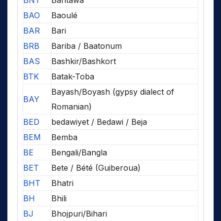
BNT
Bantawa
BAO
Baoulé
BAR
Bari
BRB
Bariba / Baatonum
BAS
Bashkir/Bashkort
BTK
Batak-Toba
Bayash/Boyash (gypsy dialect of
BAY
Romanian)
BED
bedawiyet / Bedawi / Beja
BEM
Bemba
BE
Bengali/Bangla
BET
Bete / Bété (Guiberoua)
BHT
Bhatri
BH
Bhili
BJ
Bhojpuri/Bihari