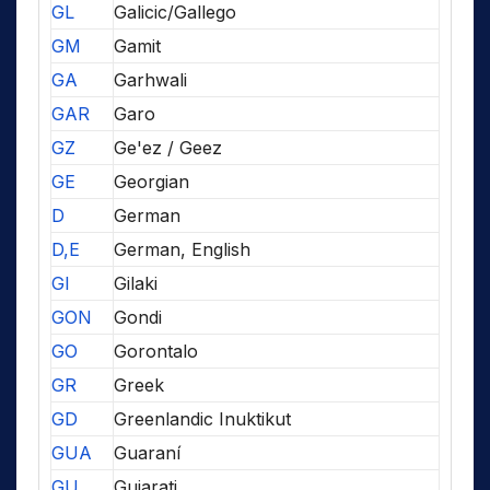
GL
Galicic/Gallego
GM
Gamit
GA
Garhwali
GAR
Garo
GZ
Ge'ez / Geez
GE
Georgian
D
German
D,E
German, English
GI
Gilaki
GON
Gondi
GO
Gorontalo
GR
Greek
GD
Greenlandic Inuktikut
GUA
Guaraní
GU
Gujarati