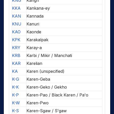
KNG
Kangri
KKA
Kankana-ey
KAN
Kannada
KNU
Kanuri
KAO
Kaonde
KPK
Karakalpak
KRY
Karay-a
KRB
Karbi / Mikir / Manchati
KAR
Karelian
KA
Karen (unspecified)
K-G
Karen-Geba
K-K
Karen-Geko / Gekho
K-P
Karen-Pao / Black Karen / Pa'o
K-W
Karen-Pwo
K-S
Karen-Sgaw / S'gaw