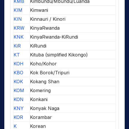
KMB
Kimbundu/Mbundu/Luanda
KIM
Kimwani
KIN
Kinnauri / Kinori
KRW
KinyaRwanda
KNK
KinyaRwanda-KiRundi
KiR
KiRundi
KT
Kituba (simplified Kikongo)
KOH
Koho/Kohor
KBO
Kok Borok/Tripuri
KOK
Kokang Shan
KOM
Komering
KON
Konkani
KNY
Konyak Naga
KOR
Korambar
K
Korean