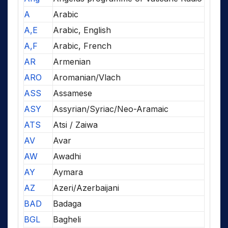
A
Arabic
A,E
Arabic, English
A,F
Arabic, French
AR
Armenian
ARO
Aromanian/Vlach
ASS
Assamese
ASY
Assyrian/Syriac/Neo-Aramaic
ATS
Atsi / Zaiwa
AV
Avar
AW
Awadhi
AY
Aymara
AZ
Azeri/Azerbaijani
BAD
Badaga
BGL
Bagheli