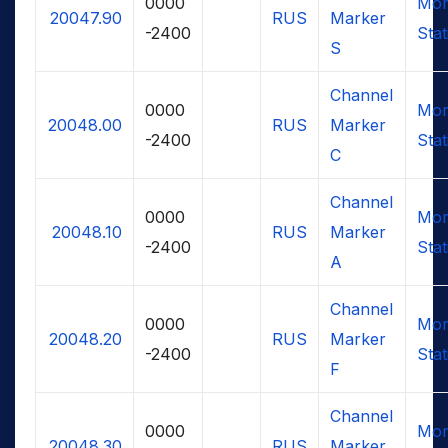
0000
Mor
20047.90
RUS
Marker
-2400
Stat
S
Channel
0000
Mor
20048.00
RUS
Marker
-2400
Stat
C
Channel
0000
Mor
20048.10
RUS
Marker
-2400
Stat
A
Channel
0000
Mor
20048.20
RUS
Marker
-2400
Stat
F
Channel
0000
Mor
20048.30
RUS
Marker