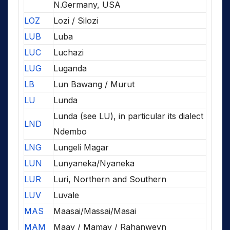
N.Germany, USA
LOZ
Lozi / Silozi
LUB
Luba
LUC
Luchazi
LUG
Luganda
LB
Lun Bawang / Murut
LU
Lunda
Lunda (see LU), in particular its dialect
LND
Ndembo
LNG
Lungeli Magar
LUN
Lunyaneka/Nyaneka
LUR
Luri, Northern and Southern
LUV
Luvale
MAS
Maasai/Massai/Masai
MAM
Maay / Mamay / Rahanweyn