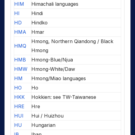
HIM
Himachali languages
HI
Hindi
HD
Hindko
HMA
Hmar
Hmong, Northern Qiandong / Black
HMQ
Hmong
HMB
Hmong-Blue/Njua
HMW
Hmong-White/Daw
HM
Hmong/Miao languages
HO
Ho
HKK
Hokkien: see TW-Taiwanese
HRE
Hre
HUI
Hui / Huizhou
HU
Hungarian
IB
Iban