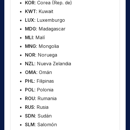
KOR
: Corea (Rep. de)
KWT
: Kuwait
LUX
: Luxemburgo
MDG
: Madagascar
MLI
: Malí
MNG
: Mongolia
NOR
: Noruega
NZL
: Nueva Zelandia
OMA
: Omán
PHL
: Filipinas
POL
: Polonia
ROU
: Rumania
RUS
: Rusia
SDN
: Sudán
SLM
: Salomón