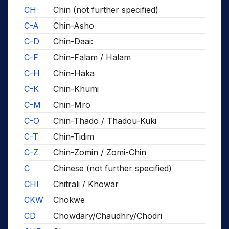
CH
Chin (not further specified)
C-A
Chin-Asho
C-D
Chin-Daai:
C-F
Chin-Falam / Halam
C-H
Chin-Haka
C-K
Chin-Khumi
C-M
Chin-Mro
C-O
Chin-Thado / Thadou-Kuki
C-T
Chin-Tidim
C-Z
Chin-Zomin / Zomi-Chin
C
Chinese (not further specified)
CHI
Chitrali / Khowar
CKW
Chokwe
CD
Chowdary/Chaudhry/Chodri