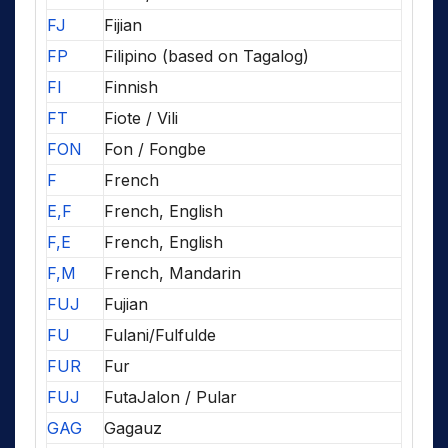
FJ
Fijian
FP
Filipino (based on Tagalog)
FI
Finnish
FT
Fiote / Vili
FON
Fon / Fongbe
F
French
E,F
French, English
F,E
French, English
F,M
French, Mandarin
FUJ
Fujian
FU
Fulani/Fulfulde
FUR
Fur
FUJ
FutaJalon / Pular
GAG
Gagauz