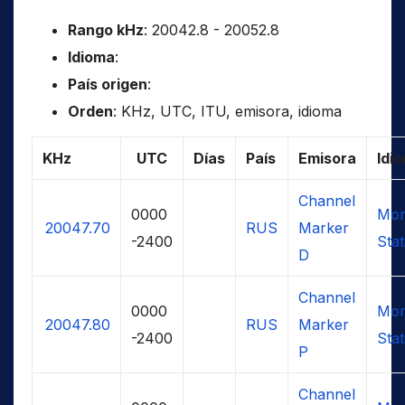
Rango kHz
: 20042.8 - 20052.8
Idioma
:
País origen
:
Orden
: KHz, UTC, ITU, emisora, idioma
KHz
UTC
Días
País
Emisora
Idi
Channel
0000
Mor
20047.70
RUS
Marker
-2400
Stat
D
Channel
0000
Mor
20047.80
RUS
Marker
-2400
Stat
P
Channel