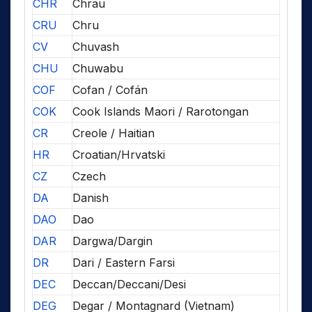
CHR
Chrau
CRU
Chru
CV
Chuvash
CHU
Chuwabu
COF
Cofan / Cofán
COK
Cook Islands Maori / Rarotongan
CR
Creole / Haitian
HR
Croatian/Hrvatski
CZ
Czech
DA
Danish
DAO
Dao
DAR
Dargwa/Dargin
DR
Dari / Eastern Farsi
DEC
Deccan/Deccani/Desi
DEG
Degar / Montagnard (Vietnam)