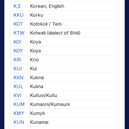
K,E
Korean, English
KKU
Korku
KOT
Kotokoli / Tem
KTW
Kotwali (dialect of Bhili)
KOI
Koya
KOY
Koya
KRI
Krio
KUI
Kui
KKN
Kukna
KUL
Kulina
KVI
Kulluvi/Kullu
KUM
Kumaoni/Kumauni
KMY
Kumyk
KUN
Kunama: