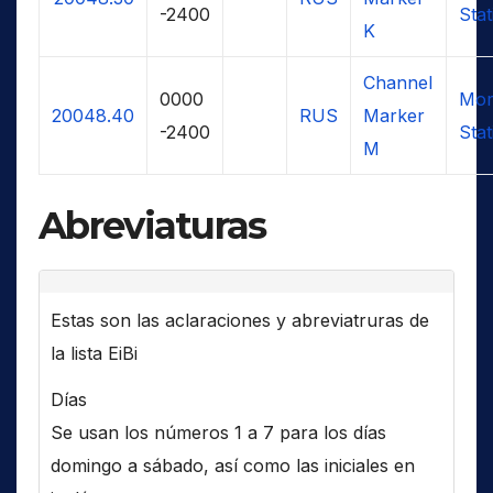
-2400
Stat
K
Channel
0000
Mor
20048.40
RUS
Marker
-2400
Stat
M
Abreviaturas
Estas son las aclaraciones y abreviatruras de
la lista EiBi
Días
Se usan los números 1 a 7 para los días
domingo a sábado, así como las iniciales en