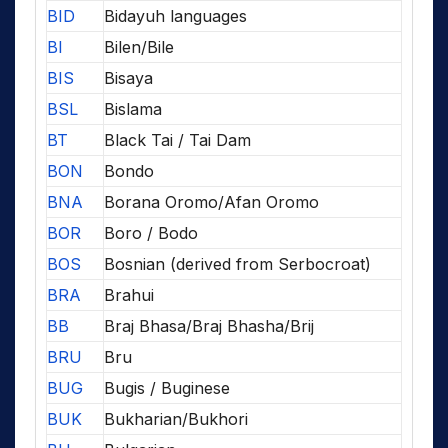
BID
Bidayuh languages
BI
Bilen/Bile
BIS
Bisaya
BSL
Bislama
BT
Black Tai / Tai Dam
BON
Bondo
BNA
Borana Oromo/Afan Oromo
BOR
Boro / Bodo
BOS
Bosnian (derived from Serbocroat)
BRA
Brahui
BB
Braj Bhasa/Braj Bhasha/Brij
BRU
Bru
BUG
Bugis / Buginese
BUK
Bukharian/Bukhori