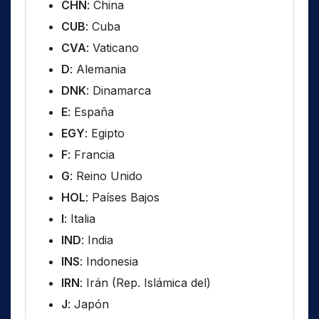
CHN
: China
CUB
: Cuba
CVA
: Vaticano
D
: Alemania
DNK
: Dinamarca
E
: España
EGY
: Egipto
F
: Francia
G
: Reino Unido
HOL
: Países Bajos
I
: Italia
IND
: India
INS
: Indonesia
IRN
: Irán (Rep. Islámica del)
J
: Japón