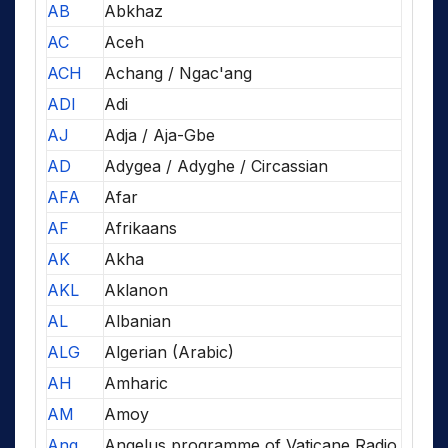
AB
Abkhaz
AC
Aceh
ACH
Achang / Ngac'ang
ADI
Adi
AJ
Adja / Aja-Gbe
AD
Adygea / Adyghe / Circassian
AFA
Afar
AF
Afrikaans
AK
Akha
AKL
Aklanon
AL
Albanian
ALG
Algerian (Arabic)
AH
Amharic
AM
Amoy
Ang
Angelus programme of Vaticane Radio