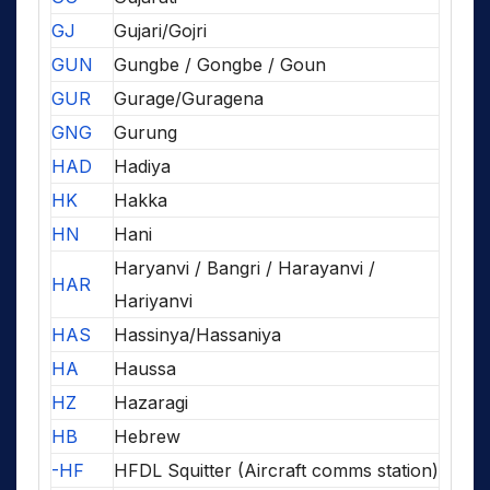
GJ
Gujari/Gojri
GUN
Gungbe / Gongbe / Goun
GUR
Gurage/Guragena
GNG
Gurung
HAD
Hadiya
HK
Hakka
HN
Hani
Haryanvi / Bangri / Harayanvi /
HAR
Hariyanvi
HAS
Hassinya/Hassaniya
HA
Haussa
HZ
Hazaragi
HB
Hebrew
-HF
HFDL Squitter (Aircraft comms station)