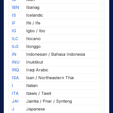
IBN
Ibanag
IS
Icelandic
IF
Ifè / Ife
IG
Igbo / Ibo
ILC
Ilocano
ILG
Ilonggo
IN
Indonesian / Bahasa Indonesia
INU
Inuktikut
IRQ
Iraqi Arabic
ISA
Isan / Northeastern Thai
I
Italian
ITA
Itawis / Tawit
JAI
Jaintia / Pnar / Synteng
J
Japanese