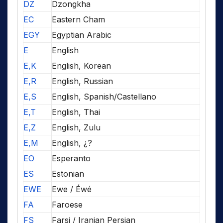
DZ
Dzongkha
EC
Eastern Cham
EGY
Egyptian Arabic
E
English
E,K
English, Korean
E,R
English, Russian
E,S
English, Spanish/Castellano
E,T
English, Thai
E,Z
English, Zulu
E,M
English, ¿?
EO
Esperanto
ES
Estonian
EWE
Ewe / Éwé
FA
Faroese
FS
Farsi / Iranian Persian