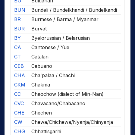
BU
Bulgarian
BUN
Bundeli / Bundelkhandi / Bundelkandi
BR
Burmese / Barma / Myanmar
BUR
Buryat
BY
Byelorussian / Belarusian
CA
Cantonese / Yue
CT
Catalan
CEB
Cebuano
CHA
Cha'palaa / Chachi
CKM
Chakma
CC
Chaochow (dialect of Min-Nan)
CVC
Chavacano/Chabacano
CHE
Chechen
CW
Chewa/Chichewa/Nyanja/Chinyanja
CHG
Chhattisgarhi