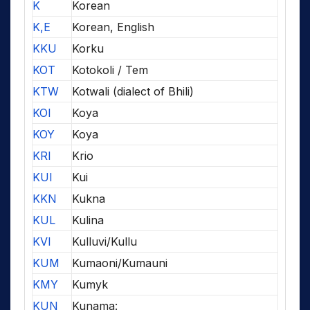
K
Korean
K,E
Korean, English
KKU
Korku
KOT
Kotokoli / Tem
KTW
Kotwali (dialect of Bhili)
KOI
Koya
KOY
Koya
KRI
Krio
KUI
Kui
KKN
Kukna
KUL
Kulina
KVI
Kulluvi/Kullu
KUM
Kumaoni/Kumauni
KMY
Kumyk
KUN
Kunama: