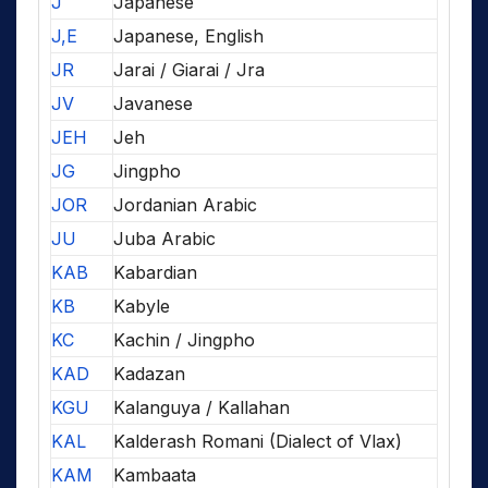
J
Japanese
J,E
Japanese, English
JR
Jarai / Giarai / Jra
JV
Javanese
JEH
Jeh
JG
Jingpho
JOR
Jordanian Arabic
JU
Juba Arabic
KAB
Kabardian
KB
Kabyle
KC
Kachin / Jingpho
KAD
Kadazan
KGU
Kalanguya / Kallahan
KAL
Kalderash Romani (Dialect of Vlax)
KAM
Kambaata