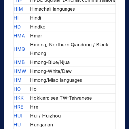
HIM
Himachali languages
HI
Hindi
HD
Hindko
HMA
Hmar
Hmong, Northern Qiandong / Black
HMQ
Hmong
HMB
Hmong-Blue/Njua
HMW
Hmong-White/Daw
HM
Hmong/Miao languages
HO
Ho
HKK
Hokkien: see TW-Taiwanese
HRE
Hre
HUI
Hui / Huizhou
HU
Hungarian