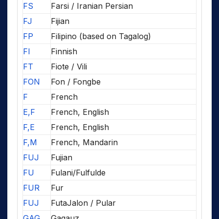
FS
Farsi / Iranian Persian
FJ
Fijian
FP
Filipino (based on Tagalog)
FI
Finnish
FT
Fiote / Vili
FON
Fon / Fongbe
F
French
E,F
French, English
F,E
French, English
F,M
French, Mandarin
FUJ
Fujian
FU
Fulani/Fulfulde
FUR
Fur
FUJ
FutaJalon / Pular
GAG
Gagauz