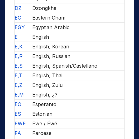
DZ
Dzongkha
EC
Eastern Cham
EGY
Egyptian Arabic
E
English
E,K
English, Korean
E,R
English, Russian
E,S
English, Spanish/Castellano
E,T
English, Thai
E,Z
English, Zulu
E,M
English, ¿?
EO
Esperanto
ES
Estonian
EWE
Ewe / Éwé
FA
Faroese