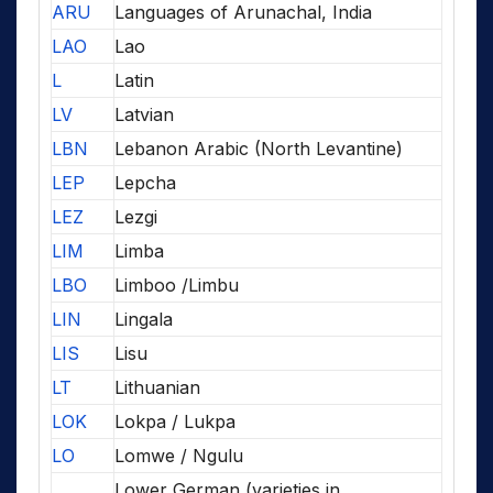
ARU
Languages of Arunachal, India
LAO
Lao
L
Latin
LV
Latvian
LBN
Lebanon Arabic (North Levantine)
LEP
Lepcha
LEZ
Lezgi
LIM
Limba
LBO
Limboo /Limbu
LIN
Lingala
LIS
Lisu
LT
Lithuanian
LOK
Lokpa / Lukpa
LO
Lomwe / Ngulu
Lower German (varieties in