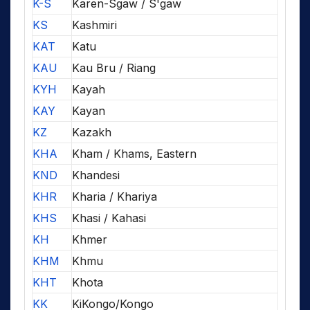
K-S
Karen-Sgaw / S'gaw
KS
Kashmiri
KAT
Katu
KAU
Kau Bru / Riang
KYH
Kayah
KAY
Kayan
KZ
Kazakh
KHA
Kham / Khams, Eastern
KND
Khandesi
KHR
Kharia / Khariya
KHS
Khasi / Kahasi
KH
Khmer
KHM
Khmu
KHT
Khota
KK
KiKongo/Kongo