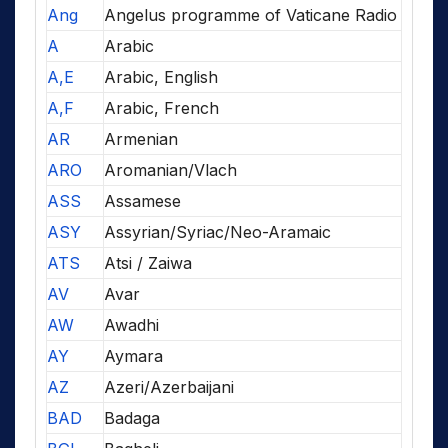
Ang
Angelus programme of Vaticane Radio
A
Arabic
A,E
Arabic, English
A,F
Arabic, French
AR
Armenian
ARO
Aromanian/Vlach
ASS
Assamese
ASY
Assyrian/Syriac/Neo-Aramaic
ATS
Atsi / Zaiwa
AV
Avar
AW
Awadhi
AY
Aymara
AZ
Azeri/Azerbaijani
BAD
Badaga