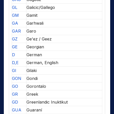
GL
Galicic/Gallego
GM
Gamit
GA
Garhwali
GAR
Garo
GZ
Ge'ez / Geez
GE
Georgian
D
German
D,E
German, English
GI
Gilaki
GON
Gondi
GO
Gorontalo
GR
Greek
GD
Greenlandic Inuktikut
GUA
Guaraní