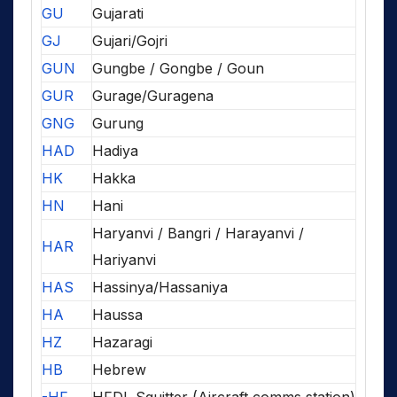
GU
Gujarati
GJ
Gujari/Gojri
GUN
Gungbe / Gongbe / Goun
GUR
Gurage/Guragena
GNG
Gurung
HAD
Hadiya
HK
Hakka
HN
Hani
Haryanvi / Bangri / Harayanvi /
HAR
Hariyanvi
HAS
Hassinya/Hassaniya
HA
Haussa
HZ
Hazaragi
HB
Hebrew
-HF
HFDL Squitter (Aircraft comms station)