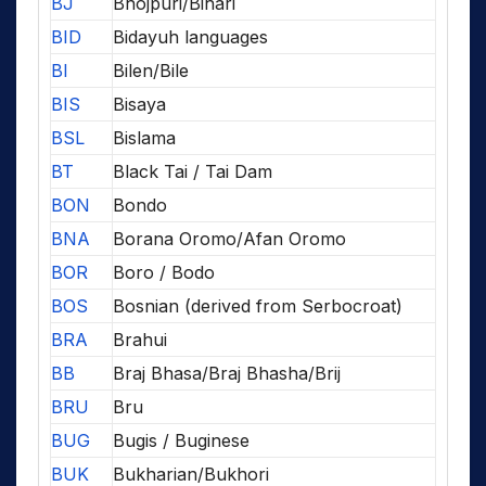
BJ
Bhojpuri/Bihari
BID
Bidayuh languages
BI
Bilen/Bile
BIS
Bisaya
BSL
Bislama
BT
Black Tai / Tai Dam
BON
Bondo
BNA
Borana Oromo/Afan Oromo
BOR
Boro / Bodo
BOS
Bosnian (derived from Serbocroat)
BRA
Brahui
BB
Braj Bhasa/Braj Bhasha/Brij
BRU
Bru
BUG
Bugis / Buginese
BUK
Bukharian/Bukhori