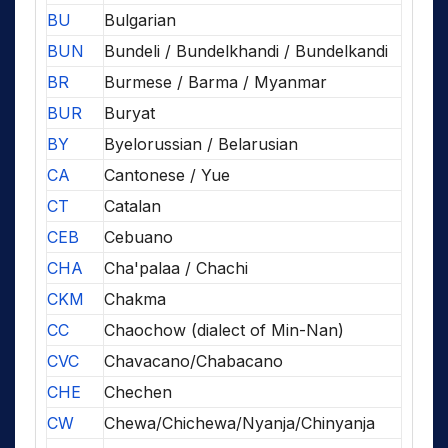
BU
Bulgarian
BUN
Bundeli / Bundelkhandi / Bundelkandi
BR
Burmese / Barma / Myanmar
BUR
Buryat
BY
Byelorussian / Belarusian
CA
Cantonese / Yue
CT
Catalan
CEB
Cebuano
CHA
Cha'palaa / Chachi
CKM
Chakma
CC
Chaochow (dialect of Min-Nan)
CVC
Chavacano/Chabacano
CHE
Chechen
CW
Chewa/Chichewa/Nyanja/Chinyanja