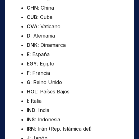
CHN
: China
CUB
: Cuba
CVA
: Vaticano
D
: Alemania
DNK
: Dinamarca
E
: España
EGY
: Egipto
F
: Francia
G
: Reino Unido
HOL
: Países Bajos
I
: Italia
IND
: India
INS
: Indonesia
IRN
: Irán (Rep. Islámica del)
J
: Japón