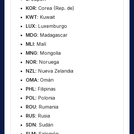
KOR
: Corea (Rep. de)
KWT
: Kuwait
LUX
: Luxemburgo
MDG
: Madagascar
MLI
: Malí
MNG
: Mongolia
NOR
: Noruega
NZL
: Nueva Zelandia
OMA
: Omán
PHL
: Filipinas
POL
: Polonia
ROU
: Rumania
RUS
: Rusia
SDN
: Sudán
SLM
: Salomón