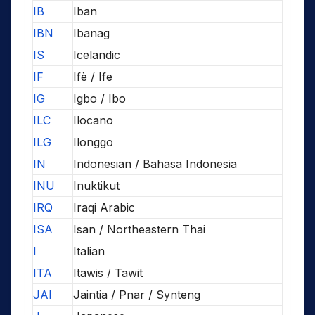
IB
Iban
IBN
Ibanag
IS
Icelandic
IF
Ifè / Ife
IG
Igbo / Ibo
ILC
Ilocano
ILG
Ilonggo
IN
Indonesian / Bahasa Indonesia
INU
Inuktikut
IRQ
Iraqi Arabic
ISA
Isan / Northeastern Thai
I
Italian
ITA
Itawis / Tawit
JAI
Jaintia / Pnar / Synteng