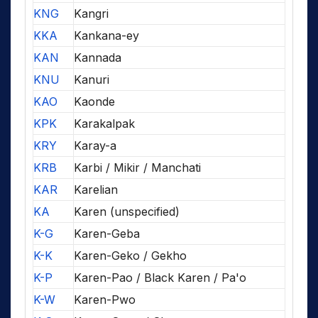
KNG
Kangri
KKA
Kankana-ey
KAN
Kannada
KNU
Kanuri
KAO
Kaonde
KPK
Karakalpak
KRY
Karay-a
KRB
Karbi / Mikir / Manchati
KAR
Karelian
KA
Karen (unspecified)
K-G
Karen-Geba
K-K
Karen-Geko / Gekho
K-P
Karen-Pao / Black Karen / Pa'o
K-W
Karen-Pwo