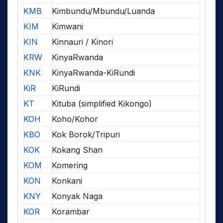
KMB
Kimbundu/Mbundu/Luanda
KIM
Kimwani
KIN
Kinnauri / Kinori
KRW
KinyaRwanda
KNK
KinyaRwanda-KiRundi
KiR
KiRundi
KT
Kituba (simplified Kikongo)
KOH
Koho/Kohor
KBO
Kok Borok/Tripuri
KOK
Kokang Shan
KOM
Komering
KON
Konkani
KNY
Konyak Naga
KOR
Korambar