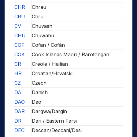
CHR
Chrau
CRU
Chru
CV
Chuvash
CHU
Chuwabu
COF
Cofan / Cofán
COK
Cook Islands Maori / Rarotongan
CR
Creole / Haitian
HR
Croatian/Hrvatski
CZ
Czech
DA
Danish
DAO
Dao
DAR
Dargwa/Dargin
DR
Dari / Eastern Farsi
DEC
Deccan/Deccani/Desi