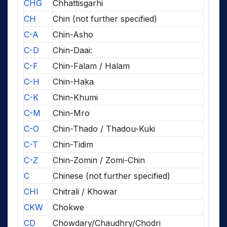
CHG
Chhattisgarhi
CH
Chin (not further specified)
C-A
Chin-Asho
C-D
Chin-Daai:
C-F
Chin-Falam / Halam
C-H
Chin-Haka
C-K
Chin-Khumi
C-M
Chin-Mro
C-O
Chin-Thado / Thadou-Kuki
C-T
Chin-Tidim
C-Z
Chin-Zomin / Zomi-Chin
C
Chinese (not further specified)
CHI
Chitrali / Khowar
CKW
Chokwe
CD
Chowdary/Chaudhry/Chodri