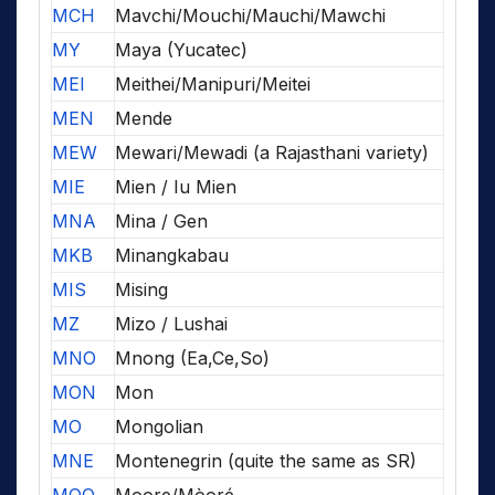
MCH
Mavchi/Mouchi/Mauchi/Mawchi
MY
Maya (Yucatec)
MEI
Meithei/Manipuri/Meitei
MEN
Mende
MEW
Mewari/Mewadi (a Rajasthani variety)
MIE
Mien / Iu Mien
MNA
Mina / Gen
MKB
Minangkabau
MIS
Mising
MZ
Mizo / Lushai
MNO
Mnong (Ea,Ce,So)
MON
Mon
MO
Mongolian
MNE
Montenegrin (quite the same as SR)
MOO
Moore/Mòoré