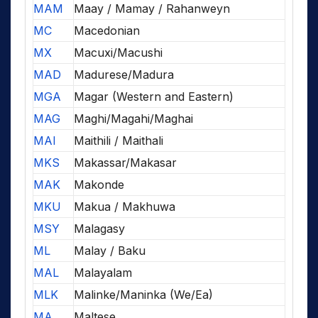
MAM
Maay / Mamay / Rahanweyn
MC
Macedonian
MX
Macuxi/Macushi
MAD
Madurese/Madura
MGA
Magar (Western and Eastern)
MAG
Maghi/Magahi/Maghai
MAI
Maithili / Maithali
MKS
Makassar/Makasar
MAK
Makonde
MKU
Makua / Makhuwa
MSY
Malagasy
ML
Malay / Baku
MAL
Malayalam
MLK
Malinke/Maninka (We/Ea)
MA
Maltese