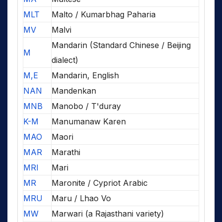
MLT
Malto / Kumarbhag Paharia
MV
Malvi
Mandarin (Standard Chinese / Beijing
M
dialect)
M,E
Mandarin, English
NAN
Mandenkan
MNB
Manobo / T'duray
K-M
Manumanaw Karen
MAO
Maori
MAR
Marathi
MRI
Mari
MR
Maronite / Cypriot Arabic
MRU
Maru / Lhao Vo
MW
Marwari (a Rajasthani variety)