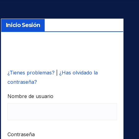
Inicio Sesión
¿Tienes problemas?
|
¿Has olvidado la
contraseña?
Nombre de usuario
Contraseña