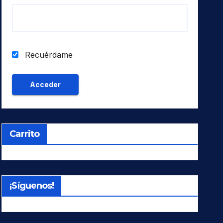
Recuérdame
Carrito
¡Síguenos!