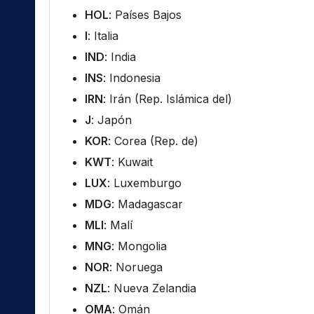
HOL
: Países Bajos
I
: Italia
IND
: India
INS
: Indonesia
IRN
: Irán (Rep. Islámica del)
J
: Japón
KOR
: Corea (Rep. de)
KWT
: Kuwait
LUX
: Luxemburgo
MDG
: Madagascar
MLI
: Malí
MNG
: Mongolia
NOR
: Noruega
NZL
: Nueva Zelandia
OMA
: Omán