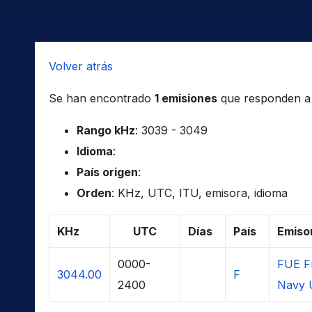
Volver atrás
Se han encontrado
1 emisiones
que responden a l
Rango kHz
: 3039 - 3049
Idioma
:
País origen
:
Orden
: KHz, UTC, ITU, emisora, idioma
KHz
UTC
Días
País
Emiso
0000-
FUE F
3044.00
F
2400
Navy 