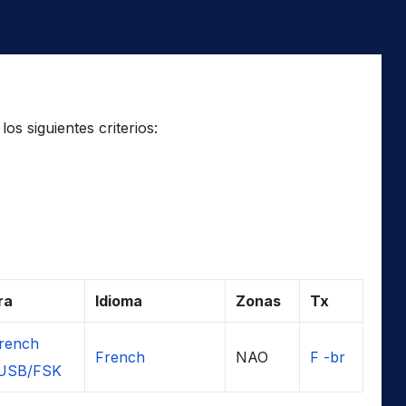
os siguientes criterios:
ra
Idioma
Zonas
Tx
rench
French
NAO
F -br
USB/FSK