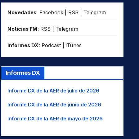
Novedades
:
Facebook
|
RSS
|
Telegram
Noticias FM
:
RSS
|
Telegram
Informes DX
:
Podcast
|
iTunes
Informes DX
Informe DX de la AER de julio de 2026
Informe DX de la AER de junio de 2026
Informe DX de la AER de mayo de 2026