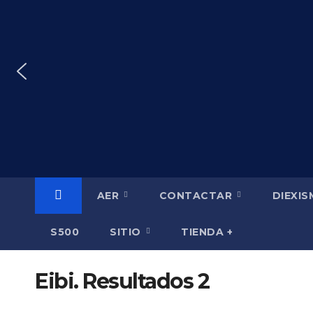
Saltar
al
contenido
AER
CONTACTAR
DIEXI
S500
SITIO
TIENDA +
Eibi. Resultados 2