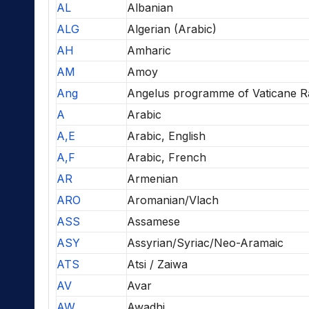
AL
Albanian
ALG
Algerian (Arabic)
AH
Amharic
AM
Amoy
Ang
Angelus programme of Vaticane R
A
Arabic
A,E
Arabic, English
A,F
Arabic, French
AR
Armenian
ARO
Aromanian/Vlach
ASS
Assamese
ASY
Assyrian/Syriac/Neo-Aramaic
ATS
Atsi / Zaiwa
AV
Avar
AW
Awadhi