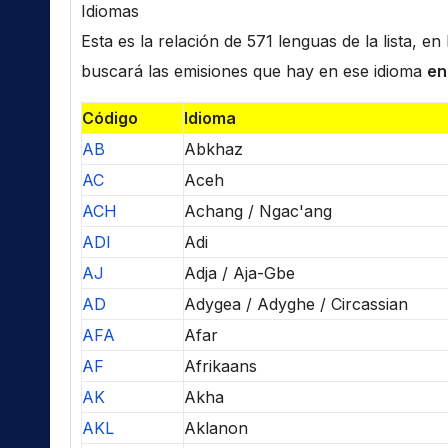
Idiomas
Esta es la relación de 571 lenguas de la lista, e
buscará las emisiones que hay en ese idioma
en
Código
Idioma
AB
Abkhaz
AC
Aceh
ACH
Achang / Ngac'ang
ADI
Adi
AJ
Adja / Aja-Gbe
AD
Adygea / Adyghe / Circassian
AFA
Afar
AF
Afrikaans
AK
Akha
AKL
Aklanon