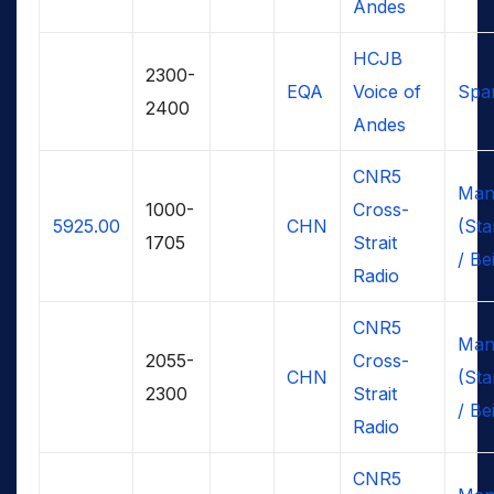
Andes
HCJB
2300-
EQA
Voice of
Span
2400
Andes
CNR5
Man
1000-
Cross-
5925.00
CHN
(Sta
1705
Strait
/ Bei
Radio
CNR5
Man
2055-
Cross-
CHN
(Sta
2300
Strait
/ Bei
Radio
CNR5