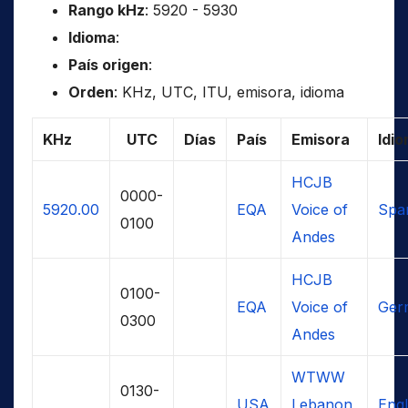
Rango kHz
: 5920 - 5930
Idioma
:
País origen
:
Orden
: KHz, UTC, ITU, emisora, idioma
KHz
UTC
Días
País
Emisora
Idi
HCJB
0000-
5920.00
EQA
Voice of
Span
0100
Andes
HCJB
0100-
EQA
Voice of
Ger
0300
Andes
WTWW
0130-
USA
Lebanon,
Engl