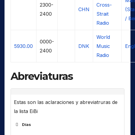
Man
2300-
Cross-
CHN
(Sta
2400
Strait
/ Bei
Radio
World
0000-
5930.00
DNK
Music
Engl
2400
Radio
Abreviaturas
Estas son las aclaraciones y abreviatruras de
la lista EiBi
Días