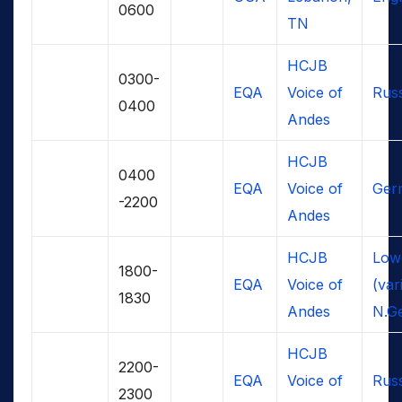
0600
TN
HCJB
0300-
EQA
Voice of
Rus
0400
Andes
HCJB
0400
EQA
Voice of
Ger
-2200
Andes
HCJB
Low
1800-
EQA
Voice of
(var
1830
Andes
N.G
HCJB
2200-
EQA
Voice of
Rus
2300