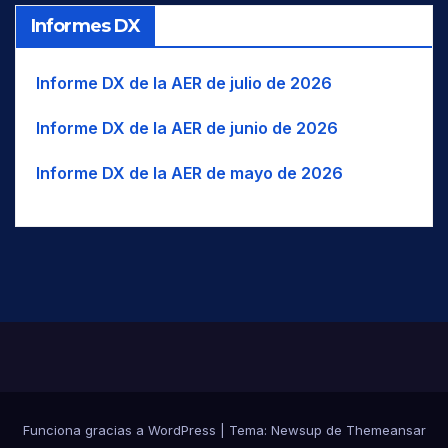
BK
Balkarian
WNW
O-NO
TJK
Informes DX
BLT
Balti
WSW
O-SO
TUR
BC
Baluchi
UAE
Informe DX de la AER de julio de 2026
USA
BM
Bambara/Bamanankan
Informe DX de la AER de junio de 2026
UZB
BNG
Bangala / Mbangala
VUT
BNI
Baniua/Baniwa
Informe DX de la AER de mayo de 2026
BAN
Banjar/Banjarese
Banjari / Banjara / Gormati /
BNJ
Lambadi
BNT
Bantawa
BAO
Baoulé
BAR
Bari
BRB
Bariba / Baatonum
BAS
Bashkir/Bashkort
Funciona gracias a WordPress
|
Tema:
Newsup
de
Themeansar