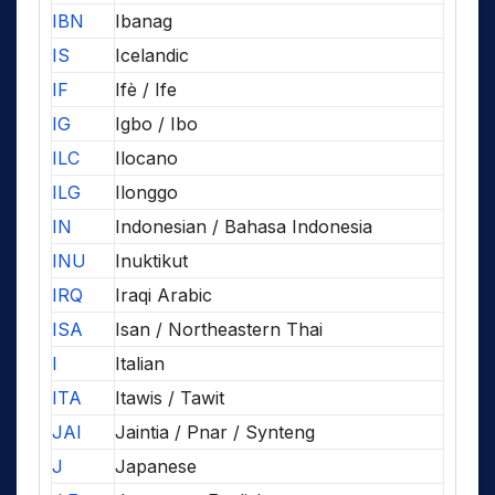
IBN
Ibanag
IS
Icelandic
IF
Ifè / Ife
IG
Igbo / Ibo
ILC
Ilocano
ILG
Ilonggo
IN
Indonesian / Bahasa Indonesia
INU
Inuktikut
IRQ
Iraqi Arabic
ISA
Isan / Northeastern Thai
I
Italian
ITA
Itawis / Tawit
JAI
Jaintia / Pnar / Synteng
J
Japanese