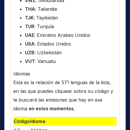
SWZ
: Swazilandia
THA
: Tailandia
TJK
: Tayikistán
TUR
: Turquía
UAE
: Emiratos Arabes Unidos
USA
: Estados Unidos
UZB
: Uzbekistán
VUT
: Vanuatu
Idiomas
Esta es la relación de 571 lenguas de la lista,
en las que puedes cliquear sobre su código y
te buscará las emisiones que hay en ese
idioma
en estos momentos
.
Código
Idioma