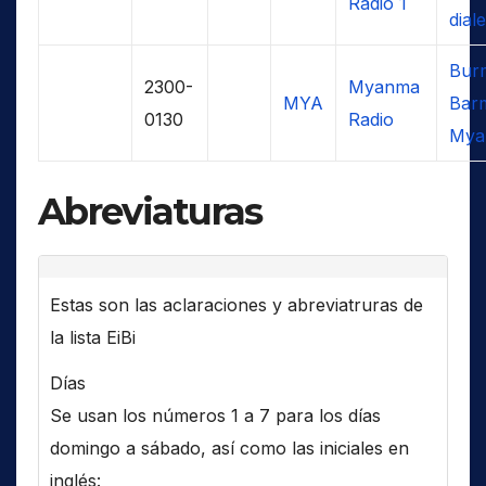
Radio 1
diale
Bur
2300-
Myanma
MYA
Bar
0130
Radio
Mya
Abreviaturas
Estas son las aclaraciones y abreviatruras de
la lista EiBi
Días
Se usan los números 1 a 7 para los días
domingo a sábado, así como las iniciales en
inglés: