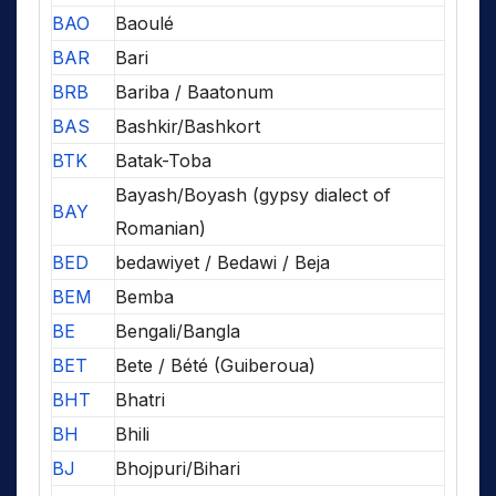
BAO
Baoulé
BAR
Bari
BRB
Bariba / Baatonum
BAS
Bashkir/Bashkort
BTK
Batak-Toba
Bayash/Boyash (gypsy dialect of
BAY
Romanian)
BED
bedawiyet / Bedawi / Beja
BEM
Bemba
BE
Bengali/Bangla
BET
Bete / Bété (Guiberoua)
BHT
Bhatri
BH
Bhili
BJ
Bhojpuri/Bihari