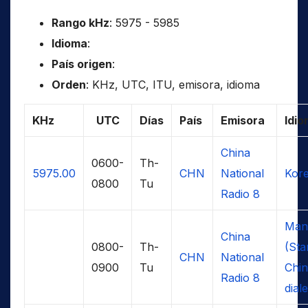
Rango kHz
: 5975 - 5985
Idioma
:
País origen
:
Orden
: KHz, UTC, ITU, emisora, idioma
KHz
UTC
Días
País
Emisora
Idi
China
0600-
Th-
5975.00
CHN
National
Kor
0800
Tu
Radio 8
Man
China
0800-
Th-
(Sta
CHN
National
0900
Tu
Chin
Radio 8
diale