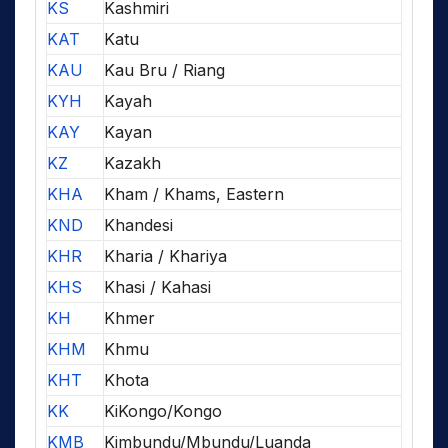
KS
Kashmiri
KAT
Katu
KAU
Kau Bru / Riang
KYH
Kayah
KAY
Kayan
KZ
Kazakh
KHA
Kham / Khams, Eastern
KND
Khandesi
KHR
Kharia / Khariya
KHS
Khasi / Kahasi
KH
Khmer
KHM
Khmu
KHT
Khota
KK
KiKongo/Kongo
KMB
Kimbundu/Mbundu/Luanda