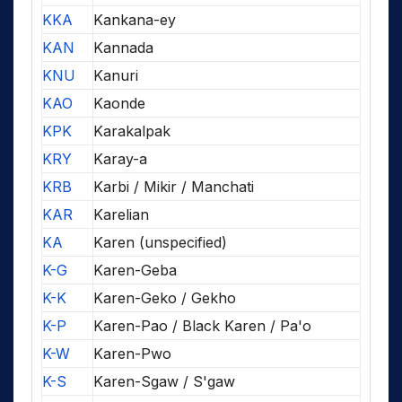
KKA
Kankana-ey
KAN
Kannada
KNU
Kanuri
KAO
Kaonde
KPK
Karakalpak
KRY
Karay-a
KRB
Karbi / Mikir / Manchati
KAR
Karelian
KA
Karen (unspecified)
K-G
Karen-Geba
K-K
Karen-Geko / Gekho
K-P
Karen-Pao / Black Karen / Pa'o
K-W
Karen-Pwo
K-S
Karen-Sgaw / S'gaw