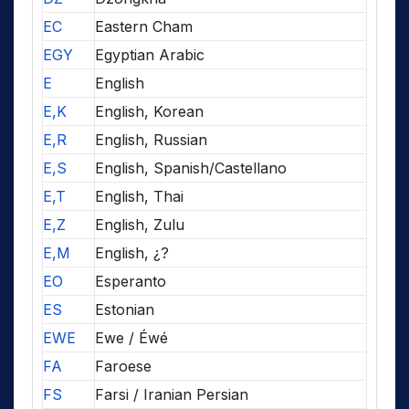
EC
Eastern Cham
EGY
Egyptian Arabic
E
English
E,K
English, Korean
E,R
English, Russian
E,S
English, Spanish/Castellano
E,T
English, Thai
E,Z
English, Zulu
E,M
English, ¿?
EO
Esperanto
ES
Estonian
EWE
Ewe / Éwé
FA
Faroese
FS
Farsi / Iranian Persian