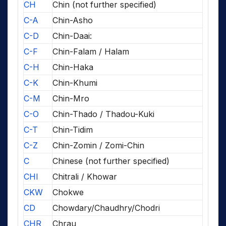
CH
Chin (not further specified)
C-A
Chin-Asho
C-D
Chin-Daai:
C-F
Chin-Falam / Halam
C-H
Chin-Haka
C-K
Chin-Khumi
C-M
Chin-Mro
C-O
Chin-Thado / Thadou-Kuki
C-T
Chin-Tidim
C-Z
Chin-Zomin / Zomi-Chin
C
Chinese (not further specified)
CHI
Chitrali / Khowar
CKW
Chokwe
CD
Chowdary/Chaudhry/Chodri
CHR
Chrau