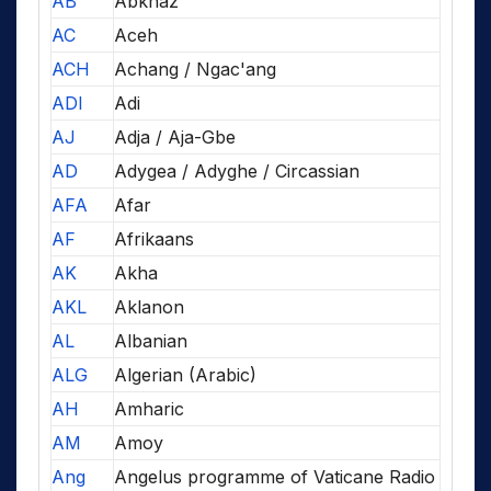
AB
Abkhaz
AC
Aceh
ACH
Achang / Ngac'ang
ADI
Adi
AJ
Adja / Aja-Gbe
AD
Adygea / Adyghe / Circassian
AFA
Afar
AF
Afrikaans
AK
Akha
AKL
Aklanon
AL
Albanian
ALG
Algerian (Arabic)
AH
Amharic
AM
Amoy
Ang
Angelus programme of Vaticane Radio