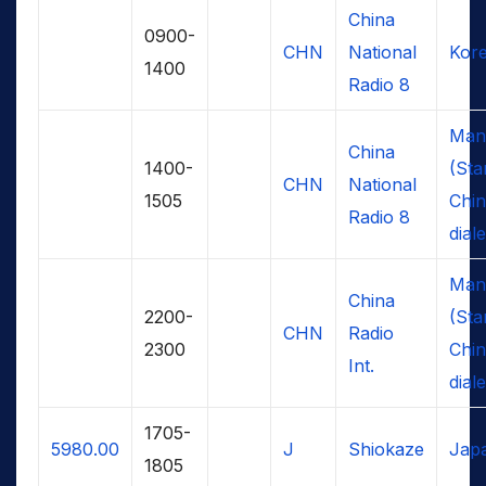
China
0900-
CHN
National
Kor
1400
Radio 8
Man
China
1400-
(Sta
CHN
National
1505
Chin
Radio 8
diale
Man
China
2200-
(Sta
CHN
Radio
2300
Chin
Int.
diale
1705-
5980.00
J
Shiokaze
Jap
1805