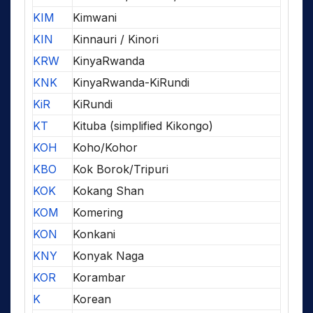
KIM
Kimwani
KIN
Kinnauri / Kinori
KRW
KinyaRwanda
KNK
KinyaRwanda-KiRundi
KiR
KiRundi
KT
Kituba (simplified Kikongo)
KOH
Koho/Kohor
KBO
Kok Borok/Tripuri
KOK
Kokang Shan
KOM
Komering
KON
Konkani
KNY
Konyak Naga
KOR
Korambar
K
Korean