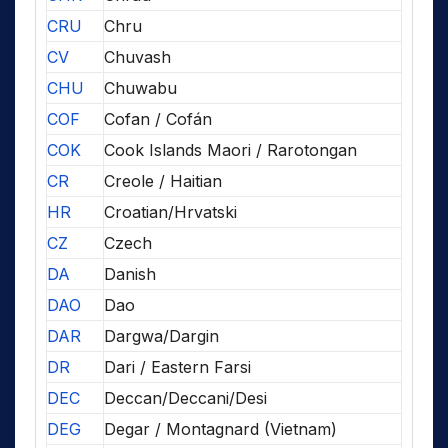
CRU
Chru
CV
Chuvash
CHU
Chuwabu
COF
Cofan / Cofán
COK
Cook Islands Maori / Rarotongan
CR
Creole / Haitian
HR
Croatian/Hrvatski
CZ
Czech
DA
Danish
DAO
Dao
DAR
Dargwa/Dargin
DR
Dari / Eastern Farsi
DEC
Deccan/Deccani/Desi
DEG
Degar / Montagnard (Vietnam)