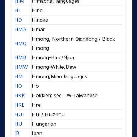
HIM
Himachali languages
HI
Hindi
HD
Hindko
HMA
Hmar
Hmong, Northern Qiandong / Black
HMQ
Hmong
HMB
Hmong-Blue/Njua
HMW
Hmong-White/Daw
HM
Hmong/Miao languages
HO
Ho
HKK
Hokkien: see TW-Taiwanese
HRE
Hre
HUI
Hui / Huizhou
HU
Hungarian
IB
Iban