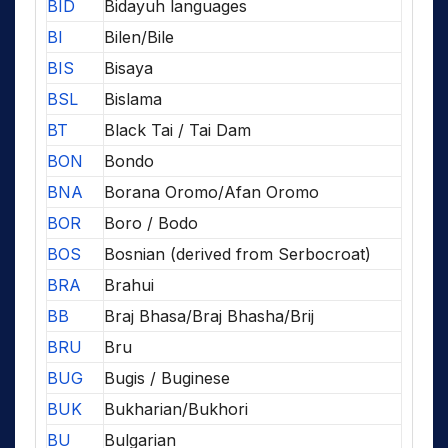
BID
Bidayuh languages
BI
Bilen/Bile
BIS
Bisaya
BSL
Bislama
BT
Black Tai / Tai Dam
BON
Bondo
BNA
Borana Oromo/Afan Oromo
BOR
Boro / Bodo
BOS
Bosnian (derived from Serbocroat)
BRA
Brahui
BB
Braj Bhasa/Braj Bhasha/Brij
BRU
Bru
BUG
Bugis / Buginese
BUK
Bukharian/Bukhori
BU
Bulgarian