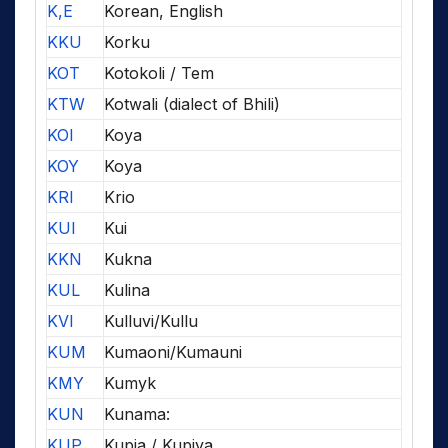
K,E
Korean, English
KKU
Korku
KOT
Kotokoli / Tem
KTW
Kotwali (dialect of Bhili)
KOI
Koya
KOY
Koya
KRI
Krio
KUI
Kui
KKN
Kukna
KUL
Kulina
KVI
Kulluvi/Kullu
KUM
Kumaoni/Kumauni
KMY
Kumyk
KUN
Kunama:
KUP
Kupia / Kupiya