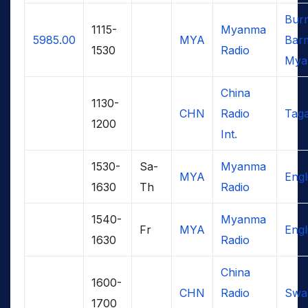
Bur
1115-
Myanma
5985.00
MYA
Bar
1530
Radio
Mya
China
1130-
CHN
Radio
Tag
1200
Int.
1530-
Sa-
Myanma
MYA
Engl
1630
Th
Radio
1540-
Myanma
Fr
MYA
Engl
1630
Radio
China
1600-
CHN
Radio
Swah
1700