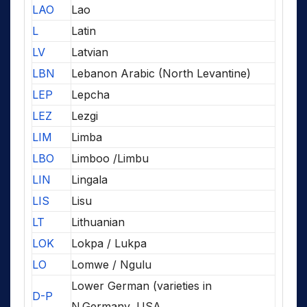
LAO
Lao
L
Latin
LV
Latvian
LBN
Lebanon Arabic (North Levantine)
LEP
Lepcha
LEZ
Lezgi
LIM
Limba
LBO
Limboo /Limbu
LIN
Lingala
LIS
Lisu
LT
Lithuanian
LOK
Lokpa / Lukpa
LO
Lomwe / Ngulu
Lower German (varieties in
D-P
N.Germany, USA