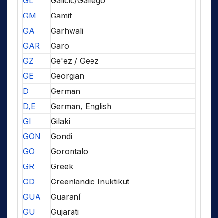
GL
Galicic/Gallego
GM
Gamit
GA
Garhwali
GAR
Garo
GZ
Ge'ez / Geez
GE
Georgian
D
German
D,E
German, English
GI
Gilaki
GON
Gondi
GO
Gorontalo
GR
Greek
GD
Greenlandic Inuktikut
GUA
Guaraní
GU
Gujarati