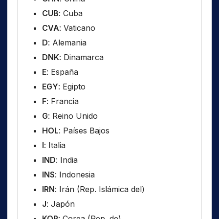
CUB
: Cuba
CVA
: Vaticano
D
: Alemania
DNK
: Dinamarca
E
: España
EGY
: Egipto
F
: Francia
G
: Reino Unido
HOL
: Países Bajos
I
: Italia
IND
: India
INS
: Indonesia
IRN
: Irán (Rep. Islámica del)
J
: Japón
KOR
: Corea (Rep. de)