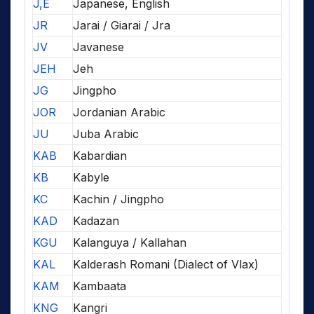
J,E
Japanese, English
JR
Jarai / Giarai / Jra
JV
Javanese
JEH
Jeh
JG
Jingpho
JOR
Jordanian Arabic
JU
Juba Arabic
KAB
Kabardian
KB
Kabyle
KC
Kachin / Jingpho
KAD
Kadazan
KGU
Kalanguya / Kallahan
KAL
Kalderash Romani (Dialect of Vlax)
KAM
Kambaata
KNG
Kangri