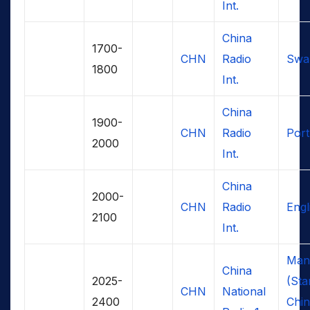
Int.
China
1700-
CHN
Radio
Swah
1800
Int.
China
1900-
CHN
Radio
Por
2000
Int.
China
2000-
CHN
Radio
Engl
2100
Int.
Man
China
2025-
(Sta
CHN
National
2400
Chin