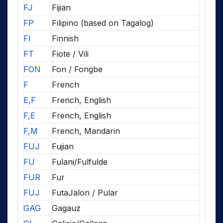
FJ
Fijian
FP
Filipino (based on Tagalog)
FI
Finnish
FT
Fiote / Vili
FON
Fon / Fongbe
F
French
E,F
French, English
F,E
French, English
F,M
French, Mandarin
FUJ
Fujian
FU
Fulani/Fulfulde
FUR
Fur
FUJ
FutaJalon / Pular
GAG
Gagauz