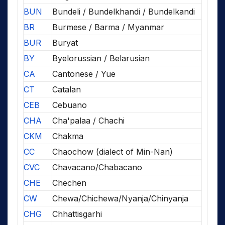
BUN
Bundeli / Bundelkhandi / Bundelkandi
BR
Burmese / Barma / Myanmar
BUR
Buryat
BY
Byelorussian / Belarusian
CA
Cantonese / Yue
CT
Catalan
CEB
Cebuano
CHA
Cha'palaa / Chachi
CKM
Chakma
CC
Chaochow (dialect of Min-Nan)
CVC
Chavacano/Chabacano
CHE
Chechen
CW
Chewa/Chichewa/Nyanja/Chinyanja
CHG
Chhattisgarhi