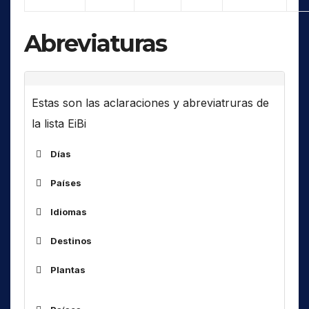
Abreviaturas
Estas son las aclaraciones y abreviatruras de
la lista EiBi
Días
Países
ALG
Idiomas
ARM
Destinos
ARS
Af
África
AUS
Plantas
Am
América(s)
BOT
As
Asia
BUL