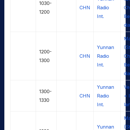
1030-
CHN
Radio
Ch
1200
Int.
Bei
dia
Ma
Yunnan
(S
1200-
CHN
Radio
Ch
1300
Int.
Bei
dia
Yunnan
Ve
1300-
CHN
Radio
= 
1330
Int.
la
Ma
Yunnan
(S