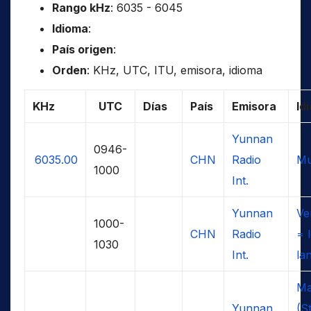
Rango kHz
: 6035 - 6045
Idioma
:
País origen
:
Orden
: KHz, UTC, ITU, emisora, idioma
KHz
UTC
Días
País
Emisora
Id
Yunnan
0946-
6035.00
CHN
Radio
Mu
1000
Int.
Yunnan
Ve
1000-
CHN
Radio
= 
1030
Int.
la
Ma
Yunnan
(S