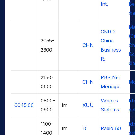
Int.
Bei
dia
Ma
CNR 2
(S
2055-
China
CHN
Ch
2300
Business
Bei
R.
dia
2150-
PBS Nei
CHN
Mo
0600
Menggu
0800-
Various
Id
6045.00
irr
XUU
0900
Stations
de
1100-
Id
irr
D
Radio 60
1400
de