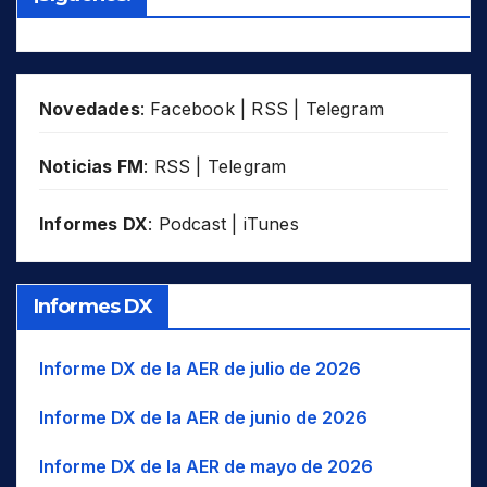
SLM
OMA
BAD
Badaga
Sib
Siberia
SWZ
PHL
BGL
Bagheli
SSE
SSE
THA
POL
BAG
Bagri
SSW
SSO
TJK
ROU
Novedades
:
Facebook
|
RSS
|
Telegram
BHN
Bahnar
SW
SO
TUR
RUS
BAI
Bai
Tib
Tíbet
UAE
Noticias FM
:
RSS
|
Telegram
SDN
BAJ
Bajau
W..
O..
USA
SLM
Informes DX
:
Podcast
|
iTunes
BAL
Balinese
WIO
UZB
Océano Índico occidental
SWZ
VUT
BLK
Balkan Romani
WNA
NO América
THA
BK
Balkarian
WNW
O-NO
TJK
Informes DX
BLT
Balti
WSW
O-SO
TUR
BC
Baluchi
UAE
Informe DX de la AER de julio de 2026
USA
BM
Bambara/Bamanankan
Informe DX de la AER de junio de 2026
UZB
BNG
Bangala / Mbangala
VUT
Informe DX de la AER de mayo de 2026
BNI
Baniua/Baniwa