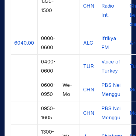
1330-
CHN
Radio
Ch
1500
Int.
Bei
dia
0000-
Ifrikya
6040.00
ALG
Ar
0600
FM
0400-
Voice of
TUR
Tu
0600
Turkey
0600-
We-
PBS Nei
CHN
Mo
0950
Mo
Menggu
0950-
PBS Nei
CHN
Mo
1605
Menggu
1300-