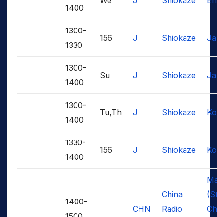
We
J
Shiokaze
En
1400
1300-
156
J
Shiokaze
Ja
1330
1300-
Su
J
Shiokaze
Ja
1400
1300-
Tu,Th
J
Shiokaze
Ko
1400
1330-
156
J
Shiokaze
Ko
1400
Ma
China
(S
1400-
CHN
Radio
Ch
1500