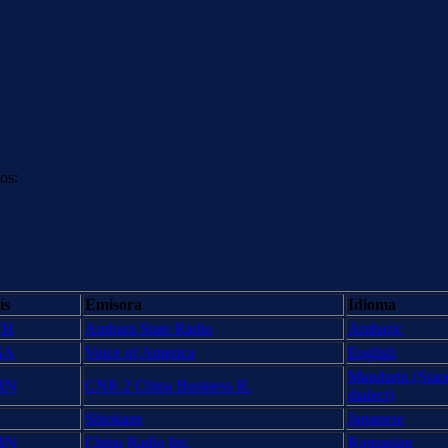
os:
ís
Emisora
Idioma
TH
Amhara State Radio
Amharic
SA
Voice of America
English
Mandarin (Stand
HN
CNR 2 China Business R.
dialect)
Shiokaze
Japanese
HN
China Radio Int.
Romanian