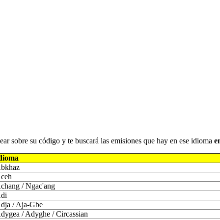
iquear sobre su código y te buscará las emisiones que hay en ese idioma
e
dioma
bkhaz
ceh
chang / Ngac'ang
di
dja / Aja-Gbe
dygea / Adyghe / Circassian