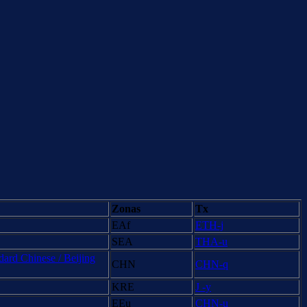
Zonas
Tx
EAf
ETH-j
SEA
THA-u
ard Chinese / Beijing
CHN
CHN-q
KRE
J -y
EEu
CHN-u