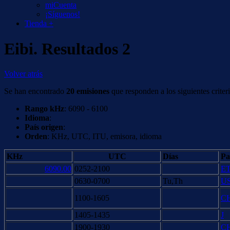
miCuenta
¡Síguenos!
Tienda +
Eibi. Resultados 2
Volver atrás
Se han encontrado
20 emisiones
que responden a los siguientes criteri
Rango kHz
: 6090 - 6100
Idioma
:
País origen
:
Orden
: KHz, UTC, ITU, emisora, idioma
KHz
UTC
Días
Pa
6090.00
0252-2100
E
0630-0700
Tu,Th
U
1100-1605
C
1405-1435
J
1900-1930
C