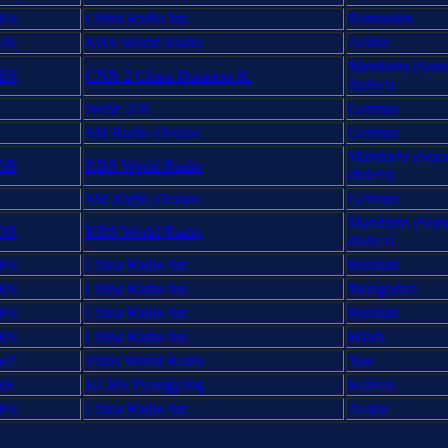
HN
China Radio Int.
Romanian
OR
KBS World Radio
Arabic
Mandarin (Stand
HN
CNR 2 China Business R.
dialect)
Welle 370
German
SM Radio Dessau
German
Mandarin (Stand
OR
KBS World Radio
dialect)
SM Radio Dessau
German
Mandarin (Stand
OR
KBS World Radio
dialect)
HN
China Radio Int.
Russian
HN
China Radio Int.
Mongolian
HN
China Radio Int.
Russian
HN
China Radio Int.
Hindi
WZ
Trans World Radio
Yao
RE
KCBS Pyongyang
Korean
HN
China Radio Int.
Arabic