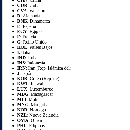
CHN
: China
CUB
: Cuba
CVA
: Vaticano
D
: Alemania
DNK
: Dinamarca
E
: España
EGY
: Egipto
F
: Francia
G
: Reino Unido
HOL
: Países Bajos
I
: Italia
IND
: India
INS
: Indonesia
IRN
: Irán (Rep. Islámica del)
J
: Japón
KOR
: Corea (Rep. de)
KWT
: Kuwait
LUX
: Luxemburgo
MDG
: Madagascar
MLI
: Malí
MNG
: Mongolia
NOR
: Noruega
NZL
: Nueva Zelandia
OMA
: Omán
PHL
: Filipinas