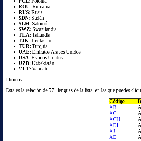
POL
: Polonia
ROU
: Rumania
RUS
: Rusia
SDN
: Sudán
SLM
: Salomón
SWZ
: Swazilandia
THA
: Tailandia
TJK
: Tayikistán
TUR
: Turquía
UAE
: Emiratos Arabes Unidos
USA
: Estados Unidos
UZB
: Uzbekistán
VUT
: Vanuatu
Idiomas
Esta es la relación de 571 lenguas de la lista, en las que puedes cl
Código
I
AB
A
AC
A
ACH
A
ADI
A
AJ
A
AD
A