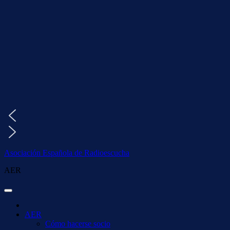
Saltar
al
contenido
Asociación Española de Radioescucha
AER
AER
Cómo hacerse socio