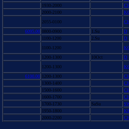
1930-2000
C
2000-2100
K
2055-0100
C
6095.00
0800-0900
1.Su
D
1100-1200
2.Su
D
1100-1200
K
1200-1300
10Oct
D
1200-1300
K
6100.00
1200-1300
C
1300-1400
C
1500-1600
C
1600-1700
C
1700-1730
SaSu
S
1950-1800
K
2000-2200
C