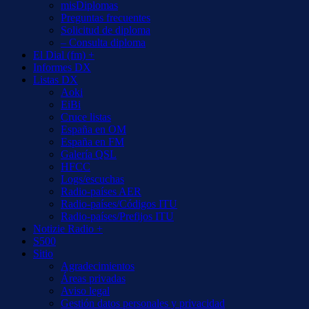
misDiplomas
Preguntas frecuentes
Solicitud de diploma
– Consulta diploma
El Dial (fm) +
Informes DX
Listas DX
Aoki
EiBi
Cruce listas
España en OM
España en FM
Galería QSL
HFCC
Logs/escuchas
Radio-países AER
Radio-países/Códigos ITU
Radio-países/Prefijos ITU
Notizie Radio +
S500
Sitio
Agradecimientos
Áreas privadas
Aviso legal
Gestión datos personales y privacidad