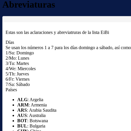
Abreviaturas
Estas son las aclaraciones y abreviatruras de la lista EiBi
Días
Se usan los números 1 a 7 para los días domingo a sábado, así como l
1/Su: Domingo
2/Mo: Lunes
3/Tu: Martes
4/We: Miercoles
5/Th: Jueves
6/Fr: Viernes
7/Sa: Sábado
Países
ALG
: Argelia
ARM
: Armenia
ARS
: Arabia Saudita
AUS
: Australia
BOT
: Botswana
BUL
: Bulgaria