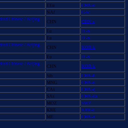
EEu
CHN-u
NAf
G-w
ard Chinese / Beijing
CHN
CHN-q
Eu
D -n
Eu
D -n
ard Chinese / Beijing
CHN
KOR-k
Eu
D -n
ard Chinese / Beijing
CHN
KOR-k
Sib
CHN-b
MNG
CHN-u
CAs
CHN-q
SAs
CHN-ka
MOZ
SWZ
KRE
KRE-k
ME
CHN-x