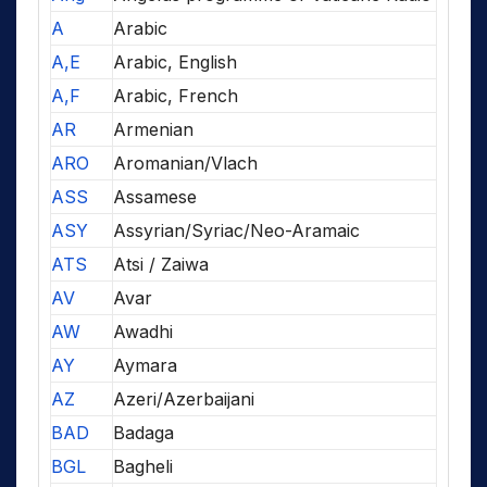
A
Arabic
A,E
Arabic, English
A,F
Arabic, French
AR
Armenian
ARO
Aromanian/Vlach
ASS
Assamese
ASY
Assyrian/Syriac/Neo-Aramaic
ATS
Atsi / Zaiwa
AV
Avar
AW
Awadhi
AY
Aymara
AZ
Azeri/Azerbaijani
BAD
Badaga
BGL
Bagheli