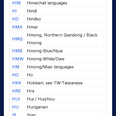
HIM
Himachali languages
HI
Hindi
HD
Hindko
HMA
Hmar
Hmong, Northern Qiandong / Black
HMQ
Hmong
HMB
Hmong-Blue/Njua
HMW
Hmong-White/Daw
HM
Hmong/Miao languages
HO
Ho
HKK
Hokkien: see TW-Taiwanese
HRE
Hre
HUI
Hui / Huizhou
HU
Hungarian
IB
Iban