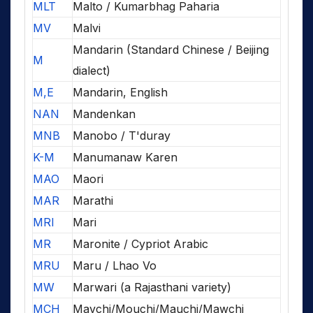
MLT
Malto / Kumarbhag Paharia
MV
Malvi
Mandarin (Standard Chinese / Beijing
M
dialect)
M,E
Mandarin, English
NAN
Mandenkan
MNB
Manobo / T'duray
K-M
Manumanaw Karen
MAO
Maori
MAR
Marathi
MRI
Mari
MR
Maronite / Cypriot Arabic
MRU
Maru / Lhao Vo
MW
Marwari (a Rajasthani variety)
MCH
Mavchi/Mouchi/Mauchi/Mawchi