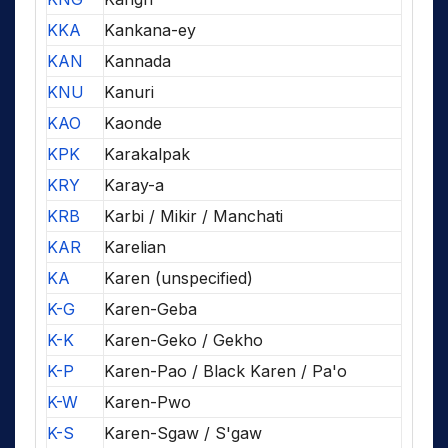
KKA
Kankana-ey
KAN
Kannada
KNU
Kanuri
KAO
Kaonde
KPK
Karakalpak
KRY
Karay-a
KRB
Karbi / Mikir / Manchati
KAR
Karelian
KA
Karen (unspecified)
K-G
Karen-Geba
K-K
Karen-Geko / Gekho
K-P
Karen-Pao / Black Karen / Pa'o
K-W
Karen-Pwo
K-S
Karen-Sgaw / S'gaw