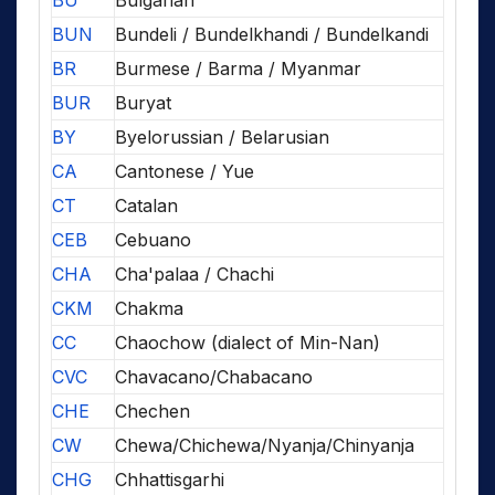
BUN
Bundeli / Bundelkhandi / Bundelkandi
BR
Burmese / Barma / Myanmar
BUR
Buryat
BY
Byelorussian / Belarusian
CA
Cantonese / Yue
CT
Catalan
CEB
Cebuano
CHA
Cha'palaa / Chachi
CKM
Chakma
CC
Chaochow (dialect of Min-Nan)
CVC
Chavacano/Chabacano
CHE
Chechen
CW
Chewa/Chichewa/Nyanja/Chinyanja
CHG
Chhattisgarhi