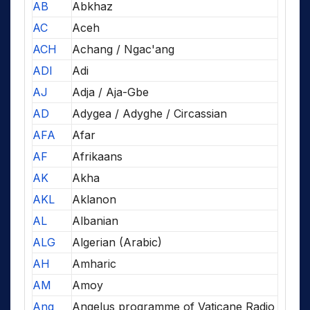
AB
Abkhaz
AC
Aceh
ACH
Achang / Ngac'ang
ADI
Adi
AJ
Adja / Aja-Gbe
AD
Adygea / Adyghe / Circassian
AFA
Afar
AF
Afrikaans
AK
Akha
AKL
Aklanon
AL
Albanian
ALG
Algerian (Arabic)
AH
Amharic
AM
Amoy
Ang
Angelus programme of Vaticane Radio