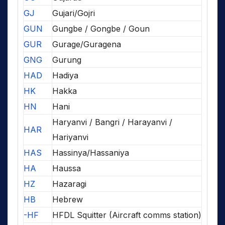
GJ
Gujari/Gojri
GUN
Gungbe / Gongbe / Goun
GUR
Gurage/Guragena
GNG
Gurung
HAD
Hadiya
HK
Hakka
HN
Hani
Haryanvi / Bangri / Harayanvi /
HAR
Hariyanvi
HAS
Hassinya/Hassaniya
HA
Haussa
HZ
Hazaragi
HB
Hebrew
-HF
HFDL Squitter (Aircraft comms station)