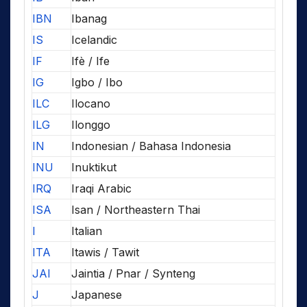
IBN
Ibanag
IS
Icelandic
IF
Ifè / Ife
IG
Igbo / Ibo
ILC
Ilocano
ILG
Ilonggo
IN
Indonesian / Bahasa Indonesia
INU
Inuktikut
IRQ
Iraqi Arabic
ISA
Isan / Northeastern Thai
I
Italian
ITA
Itawis / Tawit
JAI
Jaintia / Pnar / Synteng
J
Japanese