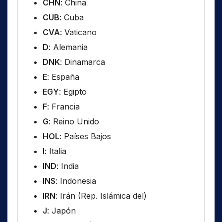
CHN
: China
CUB
: Cuba
CVA
: Vaticano
D
: Alemania
DNK
: Dinamarca
E
: España
EGY
: Egipto
F
: Francia
G
: Reino Unido
HOL
: Países Bajos
I
: Italia
IND
: India
INS
: Indonesia
IRN
: Irán (Rep. Islámica del)
J
: Japón