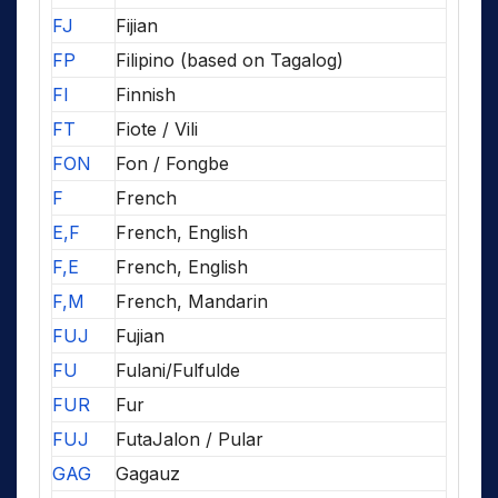
FJ
Fijian
FP
Filipino (based on Tagalog)
FI
Finnish
FT
Fiote / Vili
FON
Fon / Fongbe
F
French
E,F
French, English
F,E
French, English
F,M
French, Mandarin
FUJ
Fujian
FU
Fulani/Fulfulde
FUR
Fur
FUJ
FutaJalon / Pular
GAG
Gagauz