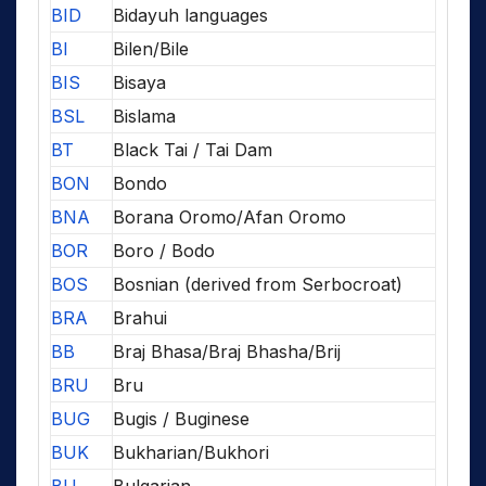
BID
Bidayuh languages
BI
Bilen/Bile
BIS
Bisaya
BSL
Bislama
BT
Black Tai / Tai Dam
BON
Bondo
BNA
Borana Oromo/Afan Oromo
BOR
Boro / Bodo
BOS
Bosnian (derived from Serbocroat)
BRA
Brahui
BB
Braj Bhasa/Braj Bhasha/Brij
BRU
Bru
BUG
Bugis / Buginese
BUK
Bukharian/Bukhori
BU
Bulgarian