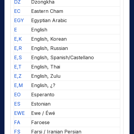
DZ
Dzongkha
EC
Eastern Cham
EGY
Egyptian Arabic
E
English
E,K
English, Korean
E,R
English, Russian
E,S
English, Spanish/Castellano
E,T
English, Thai
E,Z
English, Zulu
E,M
English, ¿?
EO
Esperanto
ES
Estonian
EWE
Ewe / Éwé
FA
Faroese
FS
Farsi / Iranian Persian