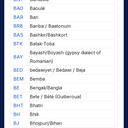
BAO
Baoulé
BAR
Bari
BRB
Bariba / Baatonum
BAS
Bashkir/Bashkort
BTK
Batak-Toba
Bayash/Boyash (gypsy dialect of
BAY
Romanian)
BED
bedawiyet / Bedawi / Beja
BEM
Bemba
BE
Bengali/Bangla
BET
Bete / Bété (Guiberoua)
BHT
Bhatri
BH
Bhili
BJ
Bhojpuri/Bihari