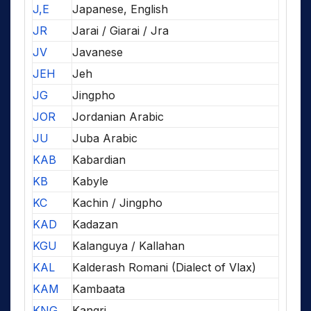
J,E
Japanese, English
JR
Jarai / Giarai / Jra
JV
Javanese
JEH
Jeh
JG
Jingpho
JOR
Jordanian Arabic
JU
Juba Arabic
KAB
Kabardian
KB
Kabyle
KC
Kachin / Jingpho
KAD
Kadazan
KGU
Kalanguya / Kallahan
KAL
Kalderash Romani (Dialect of Vlax)
KAM
Kambaata
KNG
Kangri