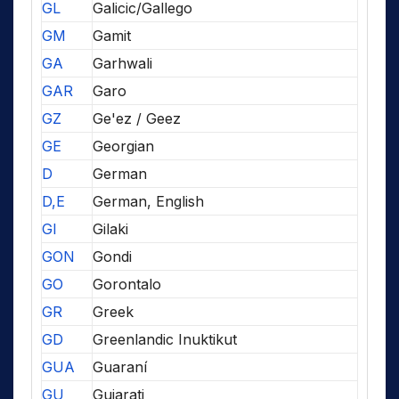
GL
Galicic/Gallego
GM
Gamit
GA
Garhwali
GAR
Garo
GZ
Ge'ez / Geez
GE
Georgian
D
German
D,E
German, English
GI
Gilaki
GON
Gondi
GO
Gorontalo
GR
Greek
GD
Greenlandic Inuktikut
GUA
Guaraní
GU
Gujarati