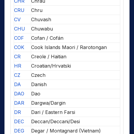
CHR
Chrau
CRU
Chru
CV
Chuvash
CHU
Chuwabu
COF
Cofan / Cofán
COK
Cook Islands Maori / Rarotongan
CR
Creole / Haitian
HR
Croatian/Hrvatski
CZ
Czech
DA
Danish
DAO
Dao
DAR
Dargwa/Dargin
DR
Dari / Eastern Farsi
DEC
Deccan/Deccani/Desi
DEG
Degar / Montagnard (Vietnam)