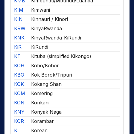
KMB
Kimbundu/Mbundu/Luanda
KIM
Kimwani
KIN
Kinnauri / Kinori
KRW
KinyaRwanda
KNK
KinyaRwanda-KiRundi
KiR
KiRundi
KT
Kituba (simplified Kikongo)
KOH
Koho/Kohor
KBO
Kok Borok/Tripuri
KOK
Kokang Shan
KOM
Komering
KON
Konkani
KNY
Konyak Naga
KOR
Korambar
K
Korean