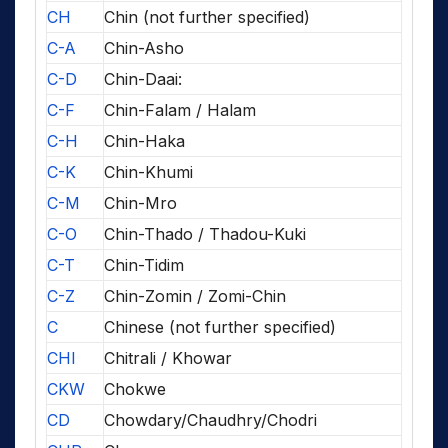
CH
Chin (not further specified)
C-A
Chin-Asho
C-D
Chin-Daai:
C-F
Chin-Falam / Halam
C-H
Chin-Haka
C-K
Chin-Khumi
C-M
Chin-Mro
C-O
Chin-Thado / Thadou-Kuki
C-T
Chin-Tidim
C-Z
Chin-Zomin / Zomi-Chin
C
Chinese (not further specified)
CHI
Chitrali / Khowar
CKW
Chokwe
CD
Chowdary/Chaudhry/Chodri