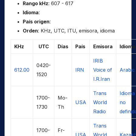
Rango kHz
: 607 - 617
Idioma
:
País origen
:
Orden
: KHz, UTC, ITU, emisora, idioma
KHz
UTC
Días
País
Emisora
Idioma
IRIB
0420-
612.00
IRN
Voice of
Arabic
1520
I.R.Iran
Trans
Idioma
1700-
Mo-
USA
World
no
1730
Th
Radio
definid
Trans
1700-
Fr-
USA
World
Kazak